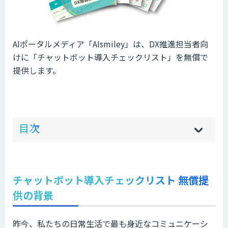
AIポータルメディア「AIsmiley」は、DX推進担当者向
けに「チャットボット導入チェックリスト」を無償で
提供します。
ow
de
目次
[
[
]
]
sh
hi
チャットボット導入チェックリスト 無償提
供の背景
昨今、私たちの日常生活で最も身近なコミュニケーシ