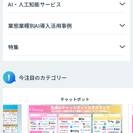
AI・人工知能サービス
FirstContact（ファーストコンタクト）
業態業種別AI導入活用事例
特集
OCR’s+
今注目のカテゴリー
完全無料の次世代RPA「マクロマン」
チャットボット
RPA定型業務ロボット自動化ソリューシ
ョン UiPath/Automate