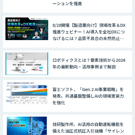
ーションを推進
8/28開催【製造業向け】現場改革＆DX
推進ウェビナー！AI導入を全社DXにつ
なげるには？品質不具合の未然防止か
ら全社変革事例まで、成果につながる
最新AI活用術
ロボティクスとは？要素技術から2026
年の最新動向・活用事例まで解説
富士ソフト、「Gen.2 AI事業戦略」を
発表。共通基盤整備しAIの現場実装力
を強化
技研製作所、AI活用の自動運転機能を
備えた油圧式杭圧入引抜機「サイレン