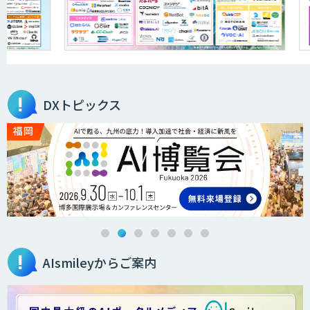
FPT RPAソリューション
akaBot
DXトピックス
BizteX cobit
JobAuto
AIsmileyからご案内
FEEDER（フィーダー）