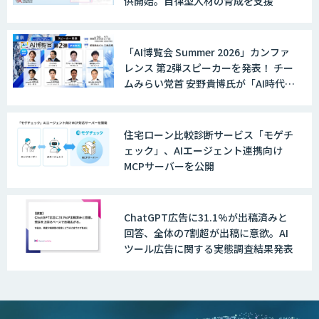
供開始。自律型人材の育成を支援
「AI博覧会 Summer 2026」カンファ
レンス 第2弾スピーカーを発表！ チー
ムみらい党首 安野貴博氏が「AI時代の
DX戦略」を解説。 デジタル庁のガバ
メントAI、経営・製造・営業のAI活用
事例も公開
住宅ローン比較診断サービス「モゲチ
ェック」、AIエージェント連携向け
MCPサーバーを公開
ChatGPT広告に31.1%が出稿済みと
回答、全体の7割超が出稿に意欲。AI
ツール広告に関する実態調査結果発表