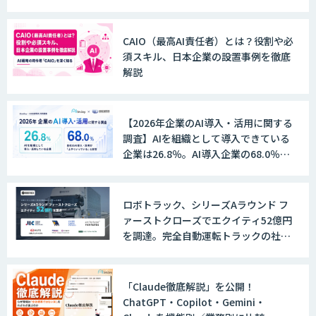
CAIO（最高AI責任者）とは？役割や必
須スキル、日本企業の設置事例を徹底
解説
【2026年企業のAI導入・活用に関する
調査】AIを組織として導入できている
企業は26.8％。AI導入企業の68.0％
が、自社でのAI導入・活用は「上手く
いっている」と回答
ロボトラック、シリーズAラウンド フ
ァーストクローズでエクイティ52億円
を調達。完全自動運転トラックの社会
実装に向けた開発・実証を推進
「Claude徹底解説」を公開！
ChatGPT・Copilot・Gemini・