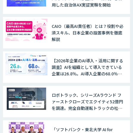
用した自治体AX実証実験を開始
CAIO（最高AI責任者）とは？役割や必
須スキル、日本企業の設置事例を徹底
解説
【2026年企業のAI導入・活用に関する
調査】AIを組織として導入できている
企業は26.8％。AI導入企業の68.0％
が、自社でのAI導入・活用は「上手く
いっている」と回答
ロボトラック、シリーズAラウンド フ
ァーストクローズでエクイティ52億円
を調達。完全自動運転トラックの社会
実装に向けた開発・実証を推進
「ソフトバンク・東北大学 AI for