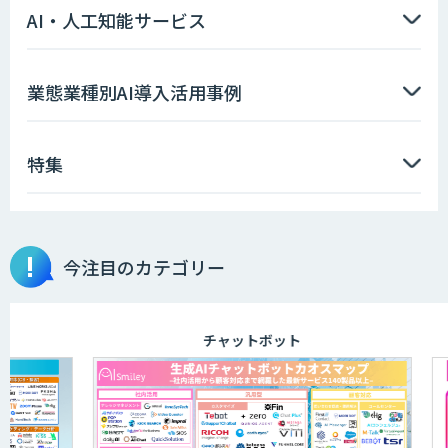
AI・人工知能サービス
ソフトクリエイトのAI開発サービス
業態業種別AI導入活用事例
特集
高性能 AI エンジン搭載エッジシステム
「VAB-5000」
今注目のカテゴリー
m2view
チャットボット
AI開発・伴走支援・内製化支援