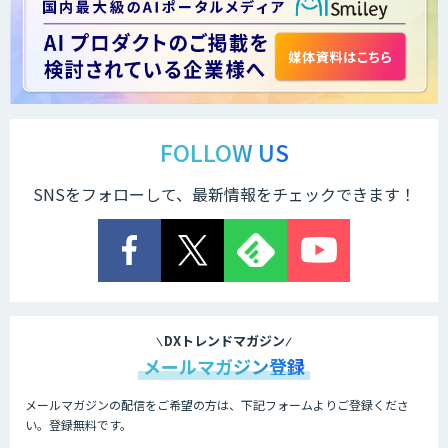
Kurrant.ai
AI・データ活用コンサルティング・受託
開発支援
FOLLOW US
SNSをフォローして、最新情報をチェックできます！
AI受託開発（データ分析・画像認識）
来客数予測データ提供サービス
DXトレンドマガジン
メールマガジン登録
メールマガジンの配信をご希望の方は、下記フォームよりご登録くださ
Airlake Forecasting
い。登録無料です。