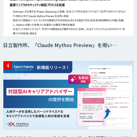
AI活用e-Learningサービス
CAIWA Service Viii（カイワサービスヴィ
日立製作所、「Claude Mythos Preview」を用い…
ー）
RAGデータ作成ツール
ニーズを理解する対話型AIエージェント
「AI’mON for 展示会」
Web接客を進化させる対話型AIエージェ
ント「AI’mON for WEB」