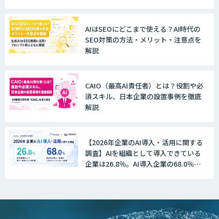
AI活用支援サービス
AIはSEOにどこまで使える？AI時代の
SEO対策の方法・メリット・注意点を
解説
AI駆動開発エキスパート 育成プログラム
CAIO（最高AI責任者）とは？役割や必
DX推進のパートナーに「ジンベイ 生成
須スキル、日本企業の設置事例を徹底
AI・DXコンサルティング」
解説
【2026年企業のAI導入・活用に関する
Dify構築サービス
調査】AIを組織として導入できている
企業は26.8％。AI導入企業の68.0％
が、自社でのAI導入・活用は「上手く
いっている」と回答
生成AI環境構築サービス