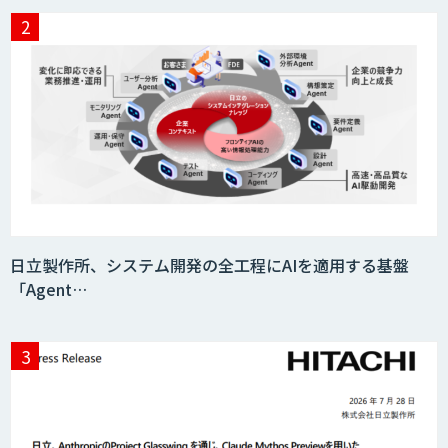
異常検知AI
需要予測＋業務最適化AIシステム
『KISS』
AI音声生成 ElevenLabs
日立製作所、システム開発の全工程にAIを適用する基盤
「Agent…
imprai ezCheck
miibo