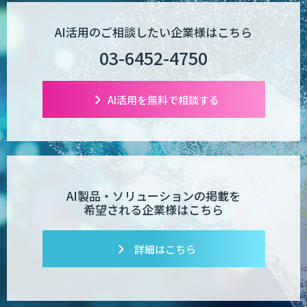
生成AI×業務改善研修 ベーシックプラン
AI活用のご相談したい企業様はこちら
03-6452-4750
m2view
AI活用を無料で相談する
【特許調査特化】生成AI構築サービス
AI製品・ソリューションの掲載を
希望される企業様はこちら
対話型AI×データ分析で顧客接点を革新
する
詳細はこちら
SAMURAI YOSHINA