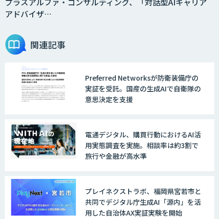
プラスアルファ・コンサルティング、「対話型AIキャリア
アドバイザ…
AI Driven Develeopment Service
関連記事
Preferred Networksが防衛装備庁の
生成AI研修サービス「CCAL研修」
実証を受託。国産の生成AIで自衛隊の
意思決定を支援
伴走型でAI活用を定着させる「生成AIブ
電通デジタル、購買行動におけるAI活
ートキャンプ」
用実態調査を実施。相談率は約3割で
旅行や金融が高水準
AIガイドライン策定コンサルティング
プレイネクストラボ、福岡県宮若市と
共同でデジタル庁生成AI「源内」を活
用した自治体AX実証実験を開始