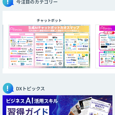
今注目のカテゴリー
ログミーツ powered by GPT-4
チャットボット
JOINT AI Flow byGMO
AIR-NEXUS
secondz Agentsense
DXトピックス
Smart Search