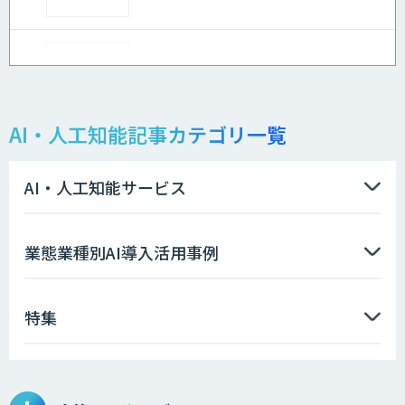
AI-BPO
AI・人工知能記事カテゴリ一覧
データ分析/AI開発/コンサルティング
AI・人工知能サービス
Docify（ドシファイ）
業態業種別AI導入活用事例
特集
imprai ezKotae