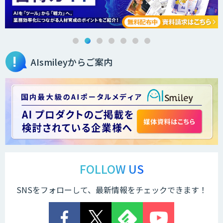
法人向けAIエージェント「OfficeAI社
員」
AIsmileyからご案内
2層ナレッジ×AIで顧客コミュニケーシ
ョンを効率化「ZEROCK」
＜Dify活用＞AIエージェントDRIVE
運営を自動化し、コミュニティで収益化
する「TIMEWELL BASE」
FOLLOW US
SNSをフォローして、最新情報をチェックできます！
WARP NEXT