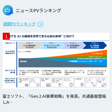
ニュースPVランキング
Dify開発支援
週間PVランキング
貴社専用ナレッジAI構築
SELFBOT AIエージェント
HEROZ ASK
富士ソフト、「Gen.2 AI事業戦略」を発表。共通基盤整備
しA…