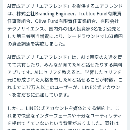
AI育成アプリ「エアフレンド」を提供するエアフレンド
は、株式会社Branding Engineer、Iceblue Fund有限責
任事業組合、Olive Fund有限責任事業組合、有限会社
テクノサイエンス、国内外の個人投資家3名を引受先と
した第三者割当増資により、シードラウンドで1.63億円
の資金調達を実施しました。
AI育成アプリ「エアフレンド」は、AIで架空の友達を育
てて共有したり、みんなが育てたAIと話せたりする無料
アプリです。AIにセリフを教えると、学習したセリフを
元に形成された人格を有したAIと話せることが特徴。こ
れまでに77万人以上のユーザーが、LINE公式アカウン
トを友だちに追加しています。
しかし、LINE公式アカウントを媒体とする制約上、こ
れまで快適なインターフェースや十分なユーティリティ
を提供できていないという背景がありました。同社は