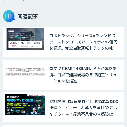
関連記事
ロボトラック、シリーズAラウンド フ
ァーストクローズでエクイティ52億円
を調達。完全自動運転トラックの社会
実装に向けた開発・実証を推進
コマツとEARTHBRAIN、AIMが戦略提
携。日米で建設現場の自律施工ソリュ
ーションを推進
8/28開催【製造業向け】現場改革＆DX
推進ウェビナー！AI導入を全社DXにつ
なげるには？品質不具合の未然防止か
ら全社変革事例まで、成果につながる
最新AI活用術