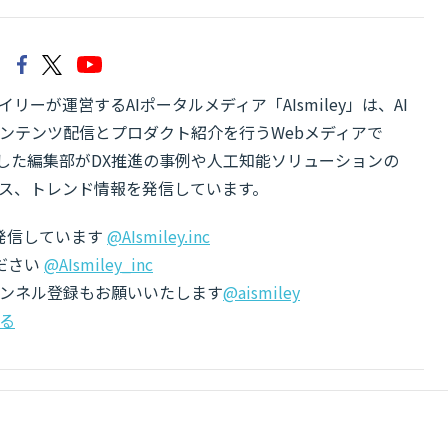
リーが運営するAIポータルメディア「AIsmiley」は、AI
ンテンツ配信とプロダクト紹介を行うWebメディアで
有した編集部がDX推進の事例や人工知能ソリューションの
ス、トレンド情報を発信しています。
でも発信しています
@AIsmiley.inc
ださい
@AIsmiley_inc
チャンネル登録もお願いいたします
@aismiley
る