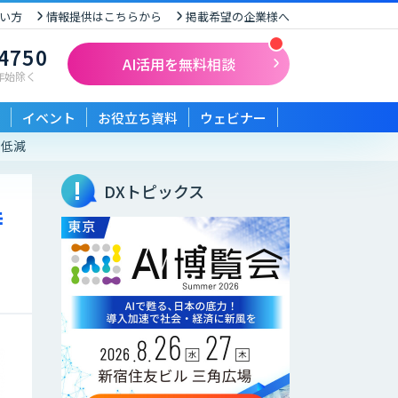
い方
情報提供はこちらから
掲載希望の企業様へ
-4750
AI活用を無料相談
末年始除く
イベント
お役立ち資料
ウェビナー
を低減
DXトピックス
時