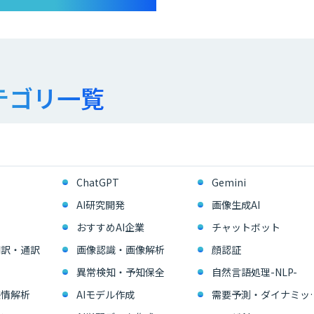
テゴリ一覧
ChatGPT
Gemini
AI研究開発
画像生成AI
おすすめAI企業
チャットボット
翻訳・通訳
画像認識・画像解析
顔認証
異常検知・予知保全
自然言語処理-NLP-
感情解析
AIモデル作成
需要予測・ダイ