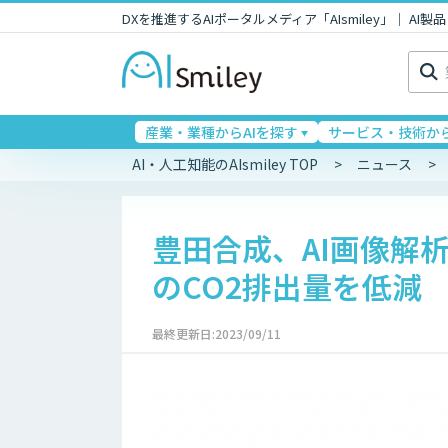
DXを推進するAIポータルメディア「AIsmiley」｜ A
検
索:
産業・業種からAIを探す
サービス・技術から
AI・人工知能のAIsmiley TOP
ニュース
豊田合成、AI画像解
のCO2排出量を低減
最終更新日:2023/09/11