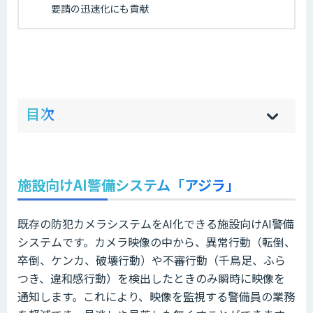
要請の迅速化にも貢献
ow
de
目次
[
[
]
]
sh
hi
施設向けAI警備システム「アジラ」
既存の防犯カメラシステムをAI化できる施設向けAI警備
システムです。カメラ映像の中から、異常行動（転倒、
卒倒、ケンカ、破壊行動）や不審行動（千鳥足、ふら
つき、違和感行動）を検出したときのみ瞬時に映像を
通知します。これにより、映像を監視する警備員の業務