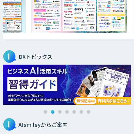
「ジンベイ AI技術実装アドバイザリー」
サービス
オーダーメイドAI開発
DXトピックス
ローカルLLM×RAG「Cosnex」
DXセカンドオピニオン
AIsmileyからご案内
生成AI活用コンサルティング
（BREEZE）