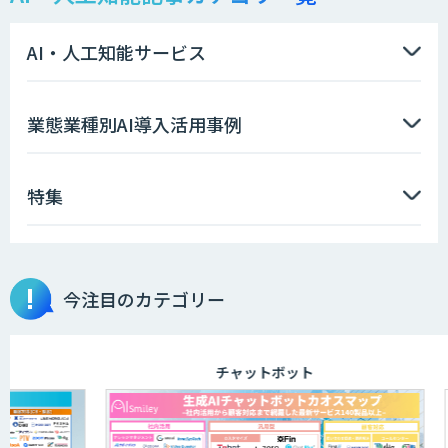
需要予測＋業務最適化AIシステム
『KISS』
AI・人工知能サービス
高性能 AI エンジン搭載エッジシステム
業態業種別AI導入活用事例
「VAB-5000」
特集
【特許調査特化】生成AI構築サービス
今注目のカテゴリー
画像解析・デジタルツイン領域のAI開発
チャットボット
AI開発・伴走支援・内製化支援