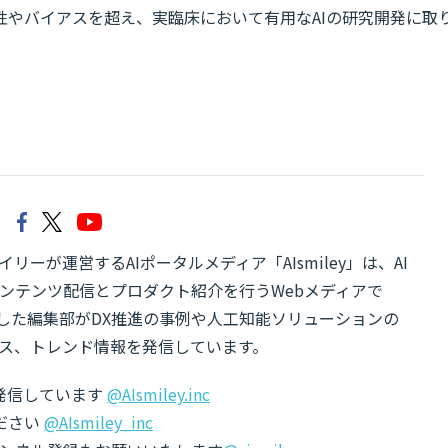
性やバイアスを超え、実臨床において有用なAIの研究開発に取
リーが運営するAIポータルメディア「AIsmiley」は、AI
ンテンツ配信とプロダクト紹介を行うWebメディアで
有した編集部がDX推進の事例や人工知能ソリューションの
ス、トレンド情報を発信しています。
でも発信しています
@AIsmiley.inc
ださい
@AIsmiley_inc