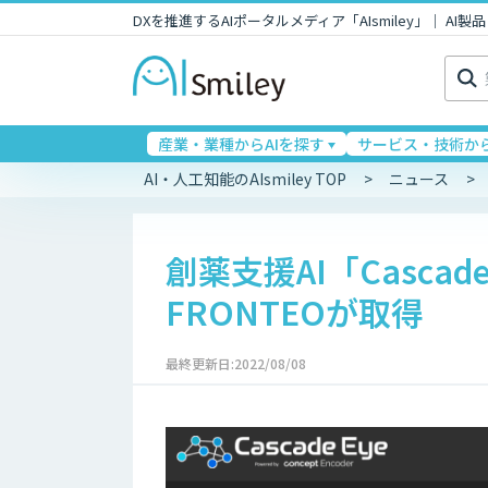
DXを推進するAIポータルメディア「AIsmiley」｜ A
検
索:
産業・業種からAIを探す
サービス・技術から
AI・人工知能のAIsmiley TOP
ニュース
創薬支援AI「Casca
FRONTEOが取得
最終更新日:2022/08/08