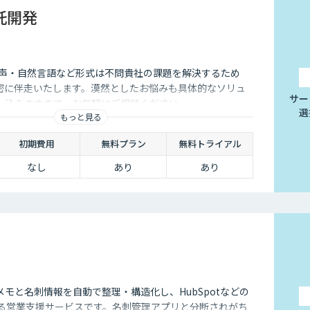
受託開発
音声・自然言語など形式は不問貴社の課題を解決するため
が密に伴走いたします。漠然としたお悩みも具体的なソリュ
サー
し込みますので、お気軽にご相談ください。
選
もっと見る
初期費用
無料プラン
無料トライアル
なし
あり
あり
モと名刺情報を自動で整理・構造化し、HubSpotなどの
きる営業支援サービスです。名刺管理アプリと分断されがち