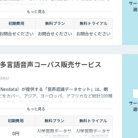
サー
記録”を生成AIで読み取ります。
選
もっと見る
初期費用
無料プラン
無料トライアル
お問合せください
お問合せください
お問合せください
多言語音声コーパス販売サービス
data）
社（Nexdata）が提供する「音声認識データセット」は、朗
どをカバー、アジア、ヨーロッパ、アフリカなど総計100種
スを保有、様々な音声認識・合成タスクに対応可能です。
サー
もっと見る
選
初期費用
無料プラン
無料トライアル
AI学習用データサ
AI学習用データサ
0円
ンプル無償提供
ンプル無償提供