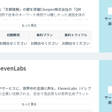
「文脈理解」の壁を突破Cloopen株式会社の「QM
Mの活用で従来のキーワード検知では難しかった通話全体の
サー
。高度な分析により、コンテキストを汲み取った精度の高
選
もっと見る
能にします。
初期費用
無料プラン
無料トライアル
お問合せください
お問合せください
お問合せください
evenLabs
サービスに、世界中の言語と声を。ElevenLabs（イレブ
の企業に信頼される、安全で高品質なAI音声生成プラット
サー
端の技術で自然な音声を生成し、多言語対応やボイスクロ
選
もっと見る
用を防ぐ倫理的ガードレールの中で提供します。