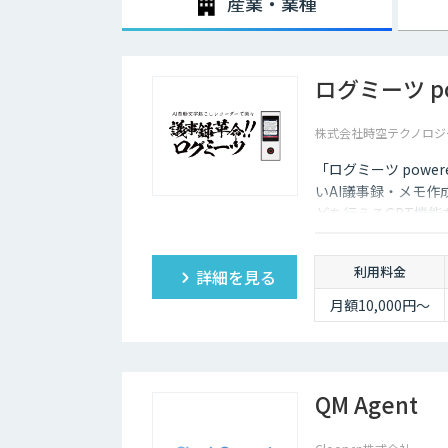
産業・業種
ログミーツ pow
株式会社時空テクノロジ
「ログミーツ powe
いAI議事録・メモ作
どを行えるGPT機
利用料金
詳細を見る
月額10,000円～
QM Agent