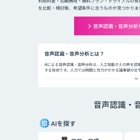
利用料金・初期費用・無料プラン・トライアルの有
を比較・検討後、希望条件に合うものが見つかりま
音声認識・音声分析
音声認識・音声分析とは？
AIによる音声認識・音声分析は、人工知能が人の声を認
する技術です。人力では時間と労力がかかる議事録の文字
す。
会議ではAIによる音声認識で議事録を自動的に作成し、
述方法、コールセンターではお客様との通話記録を自動
音声認識・
AIを探す