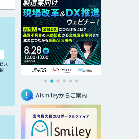
ビス
択
AIsmileyからご案内