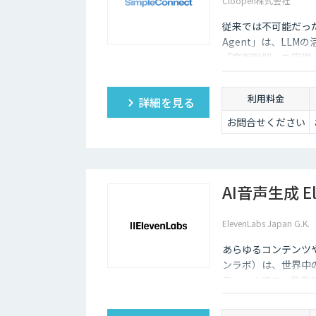
Cloopen株式会社
従来では不可能だった
Agent」は、LL
「文脈理解」を実現
い品質チェックを可
利用料金
詳細を見る
お問合せください
AI音声生成 El
ElevenLabs Japan G.K.
あらゆるコンテンツや
ンラボ）は、世界中
フォームです。最先
ーニング機能も、悪