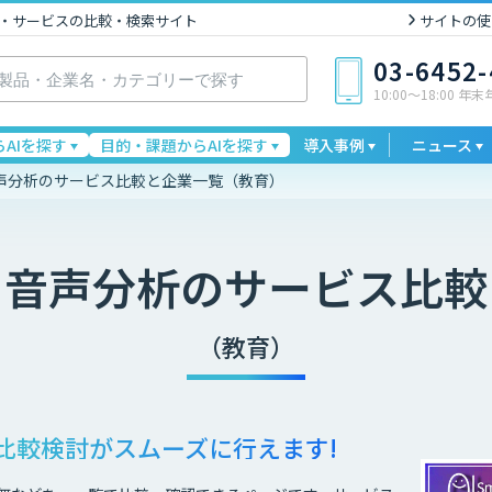
I製品・サービスの比較・検索サイト
サイトの使
03-6452
10:00〜18:00 年
AIを探す
目的・課題からAIを探す
導入事例
ニュース
声分析のサービス比較と企業一覧（教育）
・音声分析
のサービス比較
（教育）
比較検討が
スムーズに行えます!