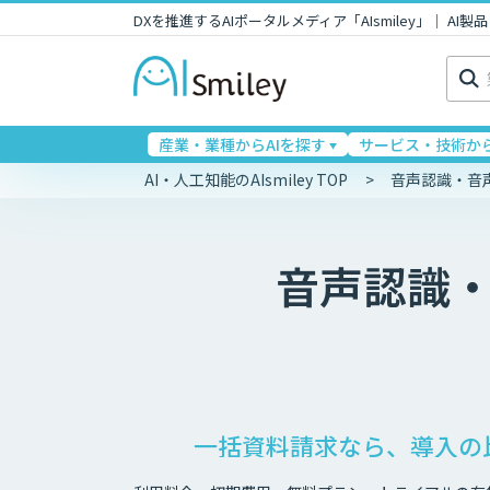
DXを推進するAIポータルメディア「AIsmiley」｜ A
検
索:
産業・業種からAIを探す
サービス・技術から
AI・人工知能のAIsmiley TOP
音声認識・音
音声認識
一括資料請求なら、導入の