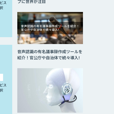
プに世界が注目
ビス
択
音声認識の有名議事録作成ツールを
紹介！官公庁や自治体で続々導入!
ビス
択