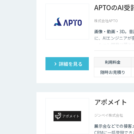
APTOのAI
株式会社APTO
画像・動画・3D。
に、AIエンジニア
ーション開発に落と
利用料金
詳細を見る
随時お見積り
アポメイト
ジンベイ株式会社
展示会などでの接客メ
CRMに一括登録で