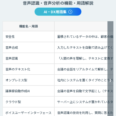
音声認識・音声分析の機能・用語解説
AI・DX用語集
機能名・用語
安全性
蓄積されているデータの中は、顧客の個人
音声合成
入力したテキストを自動で読み上げてく
音声認識
「人間の声を理解し、テキストに変換する技
音声のテキスト化
会議の会話をリアルタイムで解析し、テ
オンプレミス型
社内にシステムを置くタイプのことです
議事録自動作成AI
会議の音声を自動で文字起こし（テキスト
クラウド型
サーバー上にシステムが置かれているタイプ
ボイスユーザーインターフェース
音声認識の技術を利用し、質問に答えたり、テ