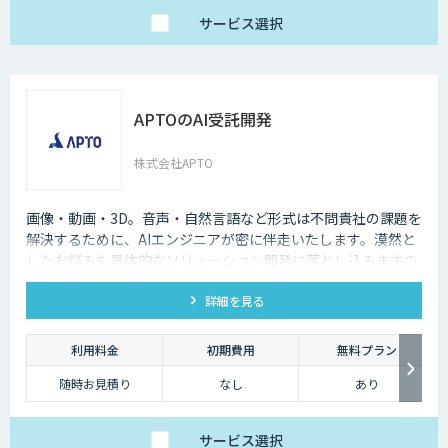
受託開発：都度ご相談
サービス
選択
APTOのAI受託開発
株式会社APTO
画像・動画・3D。音声・自然言語など形式は不問貴社の課題を
解決するために、AIエンジニアが密に伴走いたします。漠然と
したお悩みも具体的なソリューション開発に落とし込みますの
で、お気軽にご相談ください。
詳細を見る
利用料金
初期費用
無料プラン
随時お見積り
なし
あり
サービス
選択