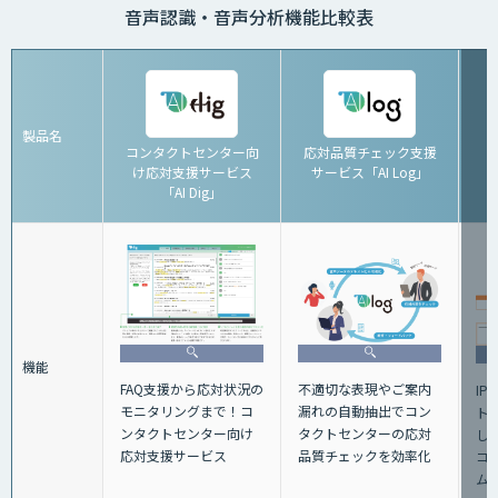
音声認識・音声分析機能比較表
製品名
コンタクトセンター向
応対品質チェック支援
け応対支援サービス
サービス「AI Log」
「AI Dig」
機能
不適切な表現やご案内
FAQ支援から応対状況の
IP
漏れの自動抽出でコン
モニタリングまで！コ
ト
タクトセンターの応対
ンタクトセンター向け
し
品質チェックを効率化
応対支援サービス
コ
ム