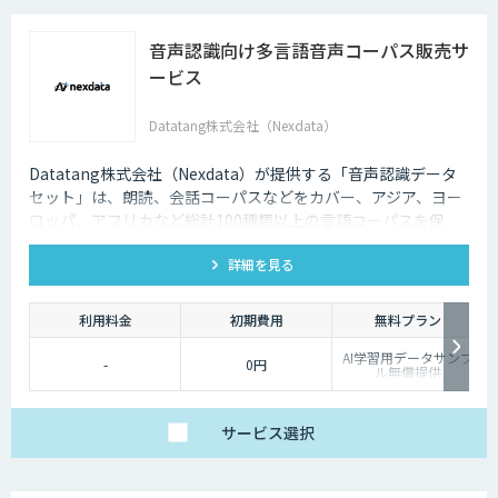
音声認識向け多言語音声コーパス販売サ
ービス
Datatang株式会社（Nexdata）
Datatang株式会社（Nexdata）が提供する「音声認識データ
セット」は、朗読、会話コーパスなどをカバー、アジア、ヨー
ロッパ、アフリカなど総計100種類以上の言語コーパスを保
有、様々な音声認識・合成タスクに対応可能です。
詳細を見る
利用料金
初期費用
無料プラン
AI学習用データサンプ
-
0円
ル無償提供
サービス
選択