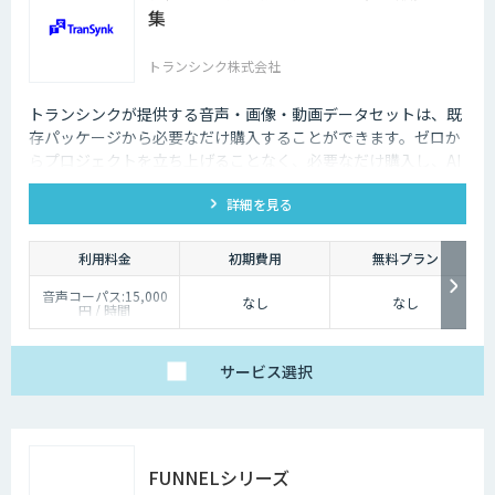
集
トランシンク株式会社
トランシンクが提供する音声・画像・動画データセットは、既
存パッケージから必要なだけ購入することができます。ゼロか
らプロジェクトを立ち上げることなく、必要なだけ購入し、AI
モデルの開発ができます。
詳細を見る
利用料金
初期費用
無料プラン
音声コーパス:15,000
なし
なし
円 / 時間
人物写真画像収集:300
円 / 画像
サービス
選択
FUNNELシリーズ