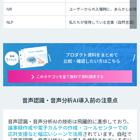
IVR
ユーザーからの入電時に、あらかじめ用
NLP
私たちが使用している言葉（自然言語）
プロダクト資料をまとめて
比較・確認したい方はこちら
このカテゴリを全て無料で資料請求する
音声認識・音声分析AI導入前の注意点
音声認識・音声分析AIの技術は
飛躍的に進歩しており、
議事録作成や電子カルテの作成・コールセンターでの
応対支援など幅広いシーンで活用
されています。
自社で
「
音声認識・音声分析AI」の
導入を検討されている方に