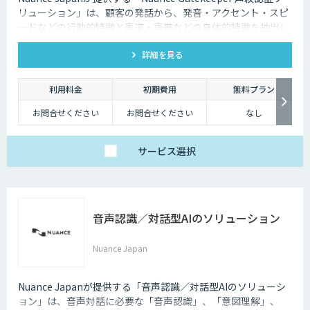
リューション」は、顧客の発話から、発音・アクセント・スピ
ードなどの行動的特徴と声道・声帯などの身体的特徴を抽出し
た「声紋（Voiceprint）」を利用し本人確認を可能にする生体
詳細を見る
認証ソリューションです。
利用料金
初期費用
無料プラン
お問合せください
お問合せください
なし
サービス
選択
音声認識／対話型AIのソリューション
Nuance Japan
Nuance Japanが提供する「音声認識／対話型AIのソリューシ
ョン」は、音声対話に必要な「音声認識」、「意図理解」、