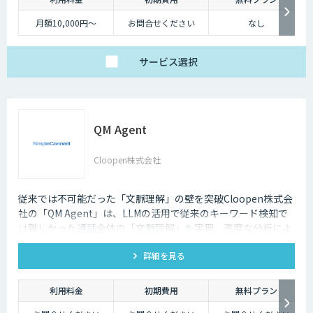
月額10,000円～
お問合せください
なし
サービス
選択
QM Agent
Cloopen株式会社
従来では不可能だった「文脈理解」の壁を突破Cloopen株式会
社の「QM Agent」は、LLMの活用で従来のキーワード検知で
は難しかった通話全体の「文脈理解」を実現。高度な分析によ
り、コンテキストを汲み取った精度の高い品質チェックを可能
詳細を見る
にします。
利用料金
初期費用
無料プラン