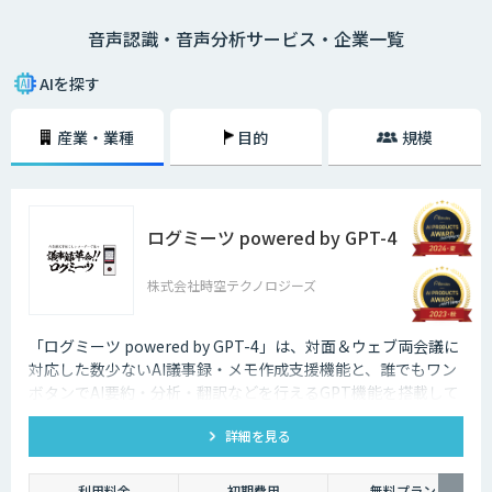
ーの内容、市役所では日本在住の方に書類の記述方法、コールセンターで
音声認識・音声分析サービス・企業一覧
はお客様との通話記録を自動的にテキスト化するなど様々な場面で活用で
きます。
AIを探す
産業・業種
目的
規模
ログミーツ powered by GPT-4
株式会社時空テクノロジーズ
「ログミーツ powered by GPT-4」は、対面＆ウェブ両会議に
対応した数少ないAI議事録・メモ作成支援機能と、誰でもワン
ボタンでAI要約・分析・翻訳などを行えるGPT機能を搭載して
いる、最強会議支援ツールです。
詳細を見る
利用料金
初期費用
無料プラン