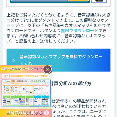
上記をご覧いただくと分かるように、音声認識AIは大き
く分けて7つにセグメントできます。この便利なカオス
マップは、以下の「
音声認識AIカオスマップを無料でダ
ウンロードする」ボタンより
無料でダウンロード
でき
ます。
お問い合わせ内容欄に「音声認識AIカオスマッ
プ」と記載の上、送信してください。
音声認識AIカオスマップを無料でダウンロー
ドする
×
音声認識・音声分析AIの選び方
音声認識・音声分析AIは近年多くの製品が開発され
ており、何を基準に選べば良いのか迷われている方
もいるのではないでしょうか。
ここでは、ニーズに
合った最適な音声認識・音声分析AIを選ぶためのポ