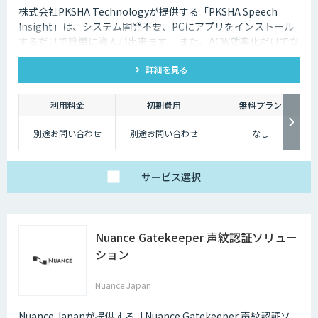
株式会社PKSHA Technologyが提供する「PKSHA Speech
Insight」は、システム開発不要、PCにアプリをインストール
するだけで簡単に導入が出来ます。 また、ACW効率化だけでな
く、オペレーターのモニタリングサポート・応答品質向上にも
詳細を見る
活用出来ます。
利用料金
初期費用
無料プラン
別途お問い合わせ
別途お問い合わせ
なし
サービス
選択
Nuance Gatekeeper 声紋認証ソリュー
ション
Nuance Japan
Nuance Japanが提供する「Nuance Gatekeeper 声紋認証ソ