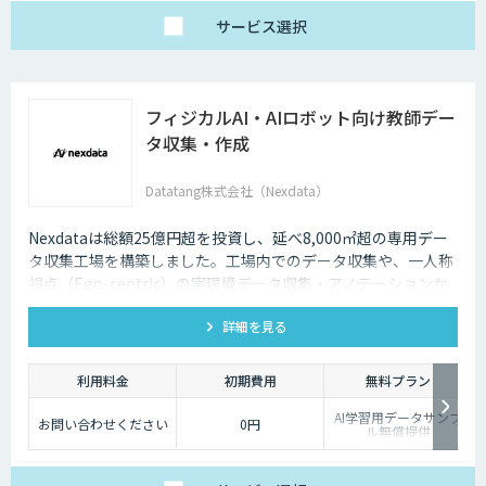
サービス
選択
フィジカルAI・AIロボット向け教師デー
タ収集・作成
Datatang株式会社（Nexdata）
Nexdataは総額25億円超を投資し、延べ8,000㎡超の専用デー
タ収集工場を構築しました。工場内でのデータ収集や、一人称
視点（Ego-centric）の実環境データ収集・アノテーションか
ら、環境認識・意思決定・動作制御に対応した既製データセッ
詳細を見る
トまで、フィジカルAI開発を加速させる包括的なデータソリュ
ーションを提供いたします。
利用料金
初期費用
無料プラン
AI学習用データサンプ
お問い合わせください
0円
ル無償提供