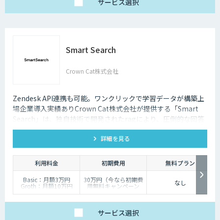
サービス
選択
Smart Search
Crown Cat株式会社
Zendesk API連携も可能。ワンクリックで学習データが構築上
場企業導入実績ありCrown Cat株式会社が提供する「Smart
Search」は、独自技術で開発されたragにより、圧倒的な回答
精度を誇るAIチャットボットです。また回答精度が悪い時は管
詳細を見る
理画面から簡単にご自身でチューニングができる、簡単でかつ
高精度な特徴があります。
利用料金
初期費用
無料プラン
Basic：月額3万円
30万円（今なら初期費
なし
Groth：月額10万円
用無料キャンペーン
Enterprise：月額20万
中）
円
Trial：各プランの半
サービス
選択
額 ３０日間限定