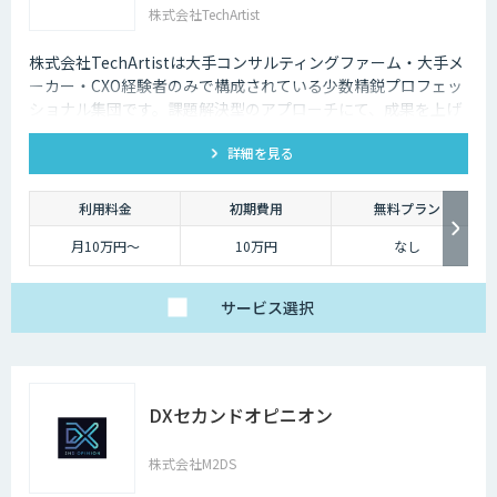
株式会社TechArtist
株式会社TechArtistは大手コンサルティングファーム・大手メ
ーカー・CXO経験者のみで構成されている少数精鋭プロフェッ
ショナル集団です。課題解決型のアプローチにて、成果を上げ
るソリューションを『高速』『高品質』『低予算』でご提供可
詳細を見る
能です。
利用料金
初期費用
無料プラン
月10万円〜
10万円
なし
サービス
選択
DXセカンドオピニオン
株式会社M2DS