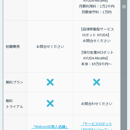
AYUDA-MiraMe】
月額利用料：1万2千円
月額保守料：1万円
【自律移動型サービス
ロボット AYUDA】
お問合せください
初期費用
お問合せください
【受付支援AIロボット
AYUDA-MiraMe】
本体：69万8千円～
無料プラン
無料
お問合わせください
トライアル
「サービスロボット
「WelcomID無人店舗」
「AYUDAシリーズ」」
「