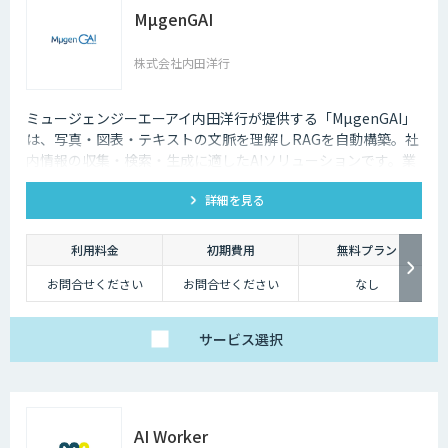
MµgenGAI
株式会社内田洋行
ミュージェンジーエーアイ内田洋行が提供する「MµgenGAI」
は、写真・図表・テキストの文脈を理解しRAGを自動構築。社
内情報の収集・検索・生成に適したAIソリューションです。業
種を問わず業務効率とナレッジ活用を支援します。
詳細を見る
利用料金
初期費用
無料プラン
お問合せください
お問合せください
なし
サービス
選択
AI Worker