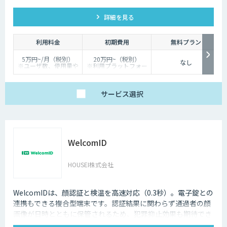
して記録するサービスです
詳細を見る
利用料金
初期費用
無料プラン
5万円~/月（税別）
20万円~（税別）
なし
※ユーザ数、使用量や
※利用プラットフォー
カスタマイズ要望に応
ムや必要なチューニン
じて変動します。
グの量によって別途見
積となります。
サービス
選択
WelcomID
HOUSEI株式会社
WelcomIDは、顔認証と検温を高速対応（0.3秒）。電子錠との
連携もできる複合型端末です。認証結果に関わらず通過者の顔
画像が日時とともに保管されるため、犯罪抑止効果も期待でき
ます。