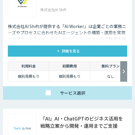
株式会社AI Shift
株式会社AI Shiftが提供する「AI Worker」は企業ごとの業務ニ
ーズやプロセスに合わせたAIエージェントの構築・運用を実現
するプラットフォームです。サイバーエージェントの独自大規
模言語モデルの開発知見と、当社の生成AI導入支援の経験を活
詳細を見る
かし開発しました。 当社では、AIエージェントの活用戦略か
ら、導入後の運用や定着まで一気通貫でご支援いたしますの
で、お気軽にご相談ください。
利用料金
初期費用
無料プラン
個別見積もり
個別見積もり
なし
サービス
選択
『AI』AI・ChatGPTのビジネス活用を
戦略立案から開発・運用までご支援