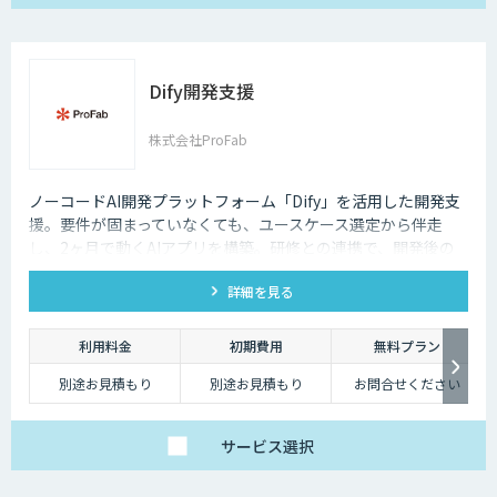
Dify開発支援
株式会社ProFab
ノーコードAI開発プラットフォーム「Dify」を活用した開発支
援。要件が固まっていなくても、ユースケース選定から伴走
し、2ヶ月で動くAIアプリを構築。研修との連携で、開発後の
内製化・自走までサポートします。
詳細を見る
利用料金
初期費用
無料プラン
別途お見積もり
別途お見積もり
お問合せください
サービス
選択