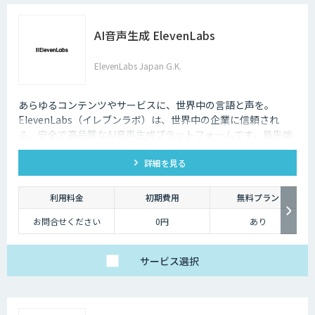
AI音声生成 ElevenLabs
ElevenLabs Japan G.K.
あらゆるコンテンツやサービスに、世界中の言語と声を。
ElevenLabs（イレブンラボ）は、世界中の企業に信頼され
る、安全で高品質なAI音声生成プラットフォームです。最先端
の技術で自然な音声を生成し、多言語対応やボイスクローニン
詳細を見る
グ機能も、悪用を防ぐ倫理的ガードレールの中で提供します。
利用料金
初期費用
無料プラン
お問合せください
0円
あり
サービス
選択