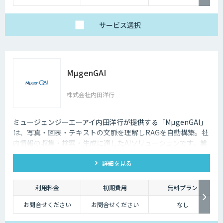
サービス
選択
MµgenGAI
株式会社内田洋行
ミュージェンジーエーアイ内田洋行が提供する「MµgenGAI」
は、写真・図表・テキストの文脈を理解しRAGを自動構築。社
内情報の収集・検索・生成に適したAIソリューションです。業
種を問わず業務効率とナレッジ活用を支援します。
詳細を見る
利用料金
初期費用
無料プラン
お問合せください
お問合せください
なし