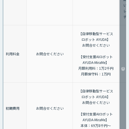
い
レ
チ
【自律移動型サービス
ロボット AYUDA】
お問合せください
利用料金
お問合せください
【受付支援AIロボット
AYUDA-MiraMe】
月額利用料：1万2千円
月額保守料：1万円
【自律移動型サービス
ロボット AYUDA】
お問合せください
初期費用
お問合せください
【受付支援AIロボット
AYUDA-MiraMe】
本体：69万8千円～