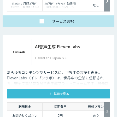
Basic：月額3万円
30万円（今なら初期費
なし
Groth：月額10万円
用無料キャンペーン
Enterprise：月額20万
中）
円
Trial：各プランの半
サービス
選択
額 ３０日間限定
AI音声生成 ElevenLabs
ElevenLabs Japan G.K.
あらゆるコンテンツやサービスに、世界中の言語と声を。
ElevenLabs（イレブンラボ）は、世界中の企業に信頼され
る、安全で高品質なAI音声生成プラットフォームです。最先端
の技術で自然な音声を生成し、多言語対応やボイスクローニン
詳細を見る
グ機能も、悪用を防ぐ倫理的ガードレールの中で提供します。
利用料金
初期費用
無料プラン
お問合せください
0円
あり