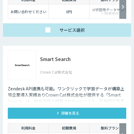
AI学習用データサンプ
お問い合わせください
0円
ル無償提供
サービス
選択
Smart Search
Crown Cat株式会社
Zendesk API連携も可能。ワンクリックで学習データが構築上
場企業導入実績ありCrown Cat株式会社が提供する「Smart
Search」は、独自技術で開発されたragにより、圧倒的な回答
精度を誇るAIチャットボットです。また回答精度が悪い時は管
詳細を見る
理画面から簡単にご自身でチューニングができる、簡単でかつ
高精度な特徴があります。
利用料金
初期費用
無料プラン