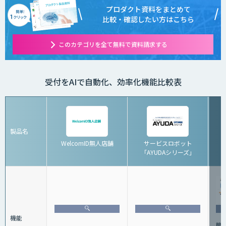
プロダクト資料をまとめて
比較・確認したい方はこちら
このカテゴリを全て無料で資料請求する
受付をAIで自動化、効率化機能比較表
製品名
WelcomID無人店舗
サービスロボット
「AYUDAシリーズ」
機能
簡