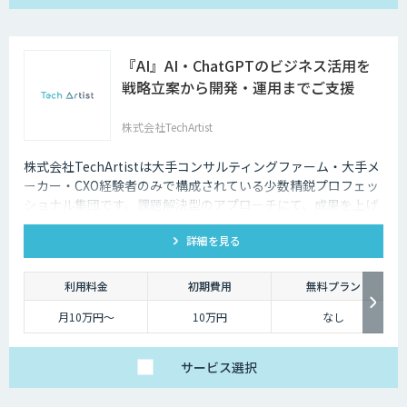
『AI』AI・ChatGPTのビジネス活用を
戦略立案から開発・運用までご支援
株式会社TechArtist
株式会社TechArtistは大手コンサルティングファーム・大手メ
ーカー・CXO経験者のみで構成されている少数精鋭プロフェッ
ショナル集団です。課題解決型のアプローチにて、成果を上げ
るソリューションを『高速』『高品質』『低予算』でご提供可
詳細を見る
能です。
利用料金
初期費用
無料プラン
月10万円〜
10万円
なし
サービス
選択