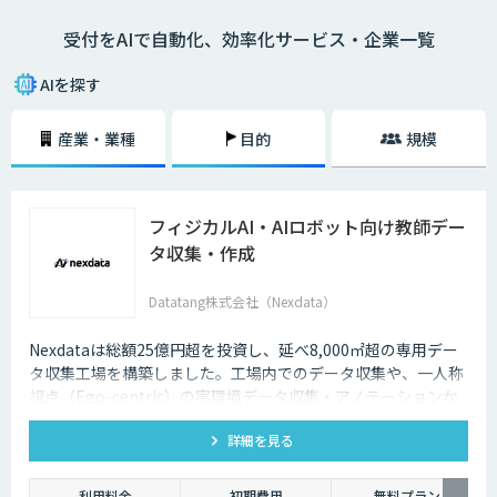
受付をAIで自動化、効率化サービス・企業一覧
AIを探す
産業・業種
目的
規模
フィジカルAI・AIロボット向け教師デー
タ収集・作成
Datatang株式会社（Nexdata）
Nexdataは総額25億円超を投資し、延べ8,000㎡超の専用デー
タ収集工場を構築しました。工場内でのデータ収集や、一人称
視点（Ego-centric）の実環境データ収集・アノテーションか
ら、環境認識・意思決定・動作制御に対応した既製データセッ
詳細を見る
トまで、フィジカルAI開発を加速させる包括的なデータソリュ
ーションを提供いたします。
利用料金
初期費用
無料プラン