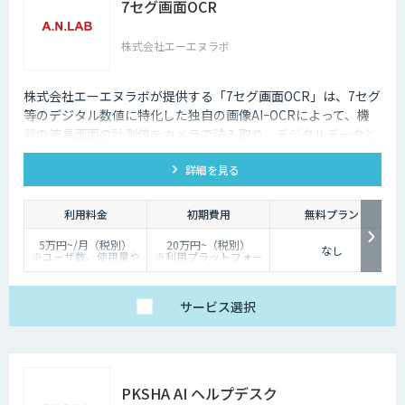
7セグ画面OCR
株式会社エーエヌラボ
株式会社エーエヌラボが提供する「7セグ画面OCR」は、7セグ
等のデジタル数値に特化した独自の画像AIｰOCRによって、機
器の液晶画面の計測値をカメラで読み取り、デジタルデータと
して記録するサービスです
詳細を見る
利用料金
初期費用
無料プラン
5万円~/月（税別）
20万円~（税別）
なし
※ユーザ数、使用量や
※利用プラットフォー
カスタマイズ要望に応
ムや必要なチューニン
じて変動します。
グの量によって別途見
積となります。
サービス
選択
PKSHA AI ヘルプデスク