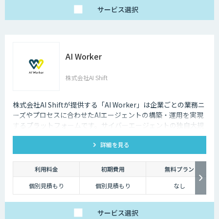
サービス
選択
AI Worker
株式会社AI Shift
株式会社AI Shiftが提供する「AI Worker」は企業ごとの業務ニ
ーズやプロセスに合わせたAIエージェントの構築・運用を実現
するプラットフォームです。サイバーエージェントの独自大規
模言語モデルの開発知見と、当社の生成AI導入支援の経験を活
詳細を見る
かし開発しました。 当社では、AIエージェントの活用戦略か
ら、導入後の運用や定着まで一気通貫でご支援いたしますの
で、お気軽にご相談ください。
利用料金
初期費用
無料プラン
個別見積もり
個別見積もり
なし
サービス
選択