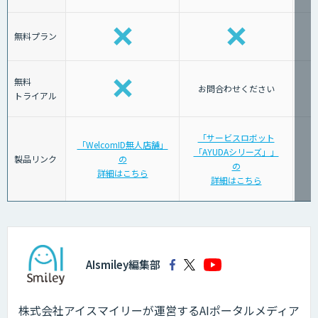
無料プラン
無料
お問合わせください
トライアル
「サービスロボット
「WelcomID無人店舗」
「AYUDAシリーズ」」
「
製品リンク
の
の
詳細はこちら
詳細はこちら
AIsmiley編集部
株式会社アイスマイリーが運営するAIポータルメディア