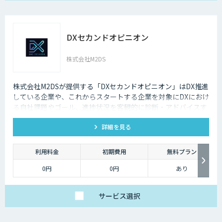
ベーシックプランは、
月額25万円（税別）～
にてご提供しておりま
す。
詳しくはお問い合わせ
DXセカンドオピニオン
ください。
株式会社M2DS
株式会社M2DSが提供する「DXセカンドオピニオン」はDX推進
している企業や、これからスタートする企業を対象にDXにおけ
る自社課題やゴール、進捗状況を客観的に診断・アドバイスす
るサービスです
詳細を見る
利用料金
初期費用
無料プラン
0円
0円
あり
サービス
選択