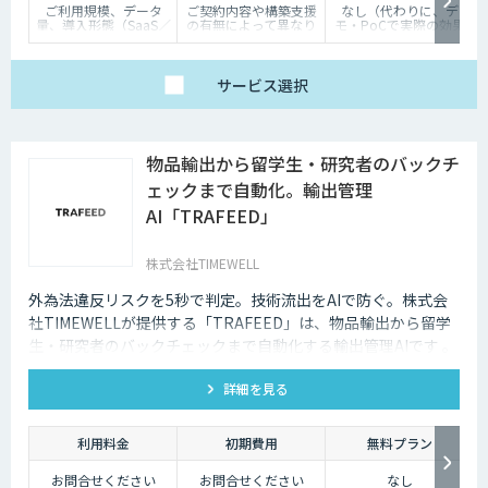
ご利用規模、データ
ご契約内容や構築支援
なし（代わりに、デ
量、導入形態（SaaS／
の有無によって異なり
モ・PoCで実際の効果
オンプレミス等）に応
ます。詳しくはご相談
を体験いただけます）
じて個別にお見積りい
ください。
たします
サービス
選択
物品輸出から留学生・研究者のバックチ
ェックまで自動化。輸出管理
AI「TRAFEED」
株式会社TIMEWELL
外為法違反リスクを5秒で判定。技術流出をAIで防ぐ。株式会
社TIMEWELLが提供する「TRAFEED」は、物品輸出から留学
生・研究者のバックチェックまで自動化する輸出管理AIです 。
複雑な規制判定を5秒で完了し 、高度なネットワーク分析で目
詳細を見る
に見えない流出リスクを最小化します 。
利用料金
初期費用
無料プラン
お問合せください
お問合せください
なし