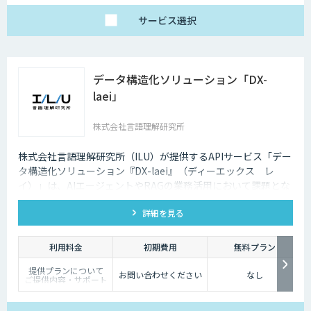
サービス
選択
データ構造化ソリューション「DX-
laei」
株式会社言語理解研究所
株式会社言語理解研究所（ILU）が提供するAPIサービス「デー
タ構造化ソリューション『DX-laei』（ディーエックス レ
イ）」は、AIエージェントやRAGの業務活用において課題とな
る「回答精度の低さ」や「利用者にプロンプト知識が求められ
詳細を見る
る」といった運用上の問題に対し、日本語に特化した自然言語
処理技術でアプローチします。 「DX-laei」は、ドキュメント
の構造化処理に加え、ユーザーの質問意図を意味的に再構成
利用料金
初期費用
無料プラン
し、最適な検索クエリへ変換する機能を備えています。これに
提供プランについて
より、生成AIの精度を左右する“入力精度”と“検索対象の整
お問い合わせください
なし
ご提供内容・サポート
備”の両面から、RAGやAIエージェントの回答品質を向上させ
範囲の違いに応じて、
以下の3プランをご用
ます。
意しています。