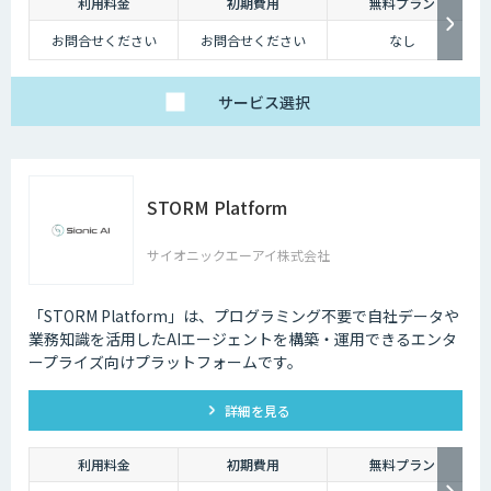
利用料金
初期費用
無料プラン
この課題を解決するためにAI・人工知能が活用されています。大量のデー
お問合せください
お問合せください
なし
タを高速にコンピューターに学習できる「機械学習」の技術が進歩したこ
とで、より人間に近いような精度に向上しました。
サービス
選択
STORM Platform
サイオニックエーアイ株式会社
「STORM Platform」は、プログラミング不要で自社データや
業務知識を活用したAIエージェントを構築・運用できるエンタ
ープライズ向けプラットフォームです。
詳細を見る
利用料金
初期費用
無料プラン