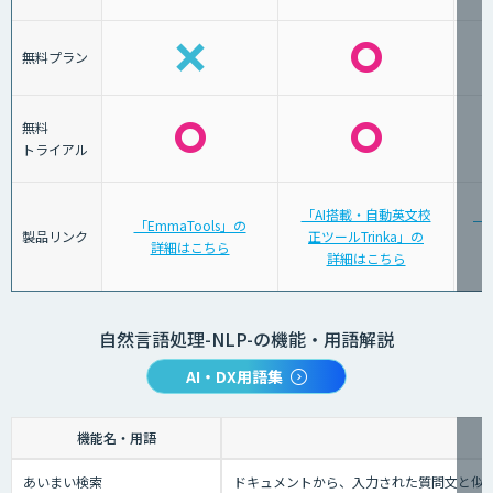
無料プラン
無料
トライアル
「AI搭載・自動英文校
「A
「EmmaTools」の
製品リンク
正ツールTrinka」の
詳細はこちら
詳細はこちら
自然言語処理-NLP-の機能・用語解説
AI・DX用語集
機能名・用語
あいまい検索
ドキュメントから、入力された質問文と似