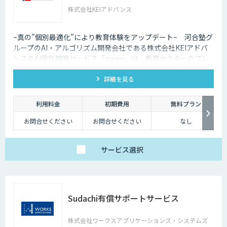
株式会社KEIアドバンス
~真の”個別最適化”により​教育体験をアップデート~ 河合塾グ
ループのAI・アルゴリズム開発会社である株式会社KEIアドバ
ンスのAI受託開発サービス「arsen」は、教育セクターのプレ
イヤーのみなさまが抱える課題の解決、ならびに各教育機関や
詳細を見る
教育事業者ごとの未来の教育体験創造をご支援いたします。
利用料金
初期費用
無料プラン
お問合せください
お問合せください
なし
サービス
選択
Sudachi有償サポートサービス
株式会社ワークスアプリケーションズ・システムズ