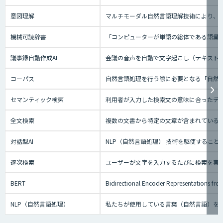
意図理解
マルチモーダル自然言語理解技術により、会
機械可読辞書
「コンピューターが単語の総体である語彙
議事録自動作成AI
会議の音声を自動で文字起こし（テキスト
コーパス
自然言語処理を行う際に必要となる「自然
セマンティック検索
利用者が入力した検索文の意味に合ったデー
全文検索
複数の文書から特定の文章が含まれている
対話型AI
NLP（自然言語処理） 技術を駆使するこ
逐次検索
ユーザーが文字を入力するたびに検索を実
BERT
Bidirectional Encoder Repre
NLP（自然言語処理）
私たちが使用している言葉（自然言語）を