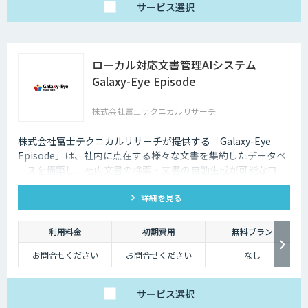
サービス
選択
【ベーシック】
汎用的な高精度ドキュ
メント構造化および検
索クエリ生成APIをご
利用いただけるプラ
ン。
ローカル対応文書管理AIシステム
DX-laeiの基本的な機能
を、高精度でありなが
Galaxy-Eye Episode
らコストを抑えてご利
用いただけます。
株式会社富士テクニカルリサーチ
【アドバンス】
ベーシックの機能に加
え、基本的なカスタマ
イズ（辞書構築・AI学
株式会社富士テクニカルリサーチが提供する「Galaxy-Eye
習）に対応したプラ
Episode」は、社内に点在する様々な文書を集約したデータベ
ン。
個社最適化すること
ースを構築し、社内文書の検索・文書の自動生成が可能なロー
で、複雑な図表や画像
カル対応文書管理AIシステムです。
が含まれたドキュメン
トの構造化処理が可能
詳細を見る
です。
【プレミアム】
アドバンスの内容に加
利用料金
初期費用
無料プラン
え、より高度なカスタ
マイズ（高精度AI学
お問合せください
お問合せください
なし
習・フォロー支援）に
対応するプラン。
販売サービス連携やオ
ンプレミス環境への対
応など、個別要件に柔
サービス
選択
軟にお応えします。