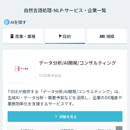
たとえば、「黒い目の大きな猫」という言葉があったとします。この場
自然言語処理-NLP-サービス・企業一覧
合、「目が黒くて、大きな猫」「目の大きな、黒い猫」という2通りの解
釈ができるわけです。自然言語には、こういった「曖昧性」があることが
特徴といえます。
AIを探す
一方、「5＋7＝12」といった計算式などには曖昧性が存在しません。プ
産業・業種
目的
規模
ログラミング言語は、コンピューターの制御を確実に行うためのプログラ
ムを記述する言語であるため、自然言語のような曖昧性は一切存在してい
ないのです。そして、こういった曖昧性のある自然言語を、機械学習や深
層学習を行うAIによって処理していくことを自然言語処理と呼びます。
データ分析/AI開発/コンサルティング
自然言語処理の工程は、４つの解析技術からなります。
形態素解析
TDSE株式会社
構文解析
意味解析
文脈解析
TDSEが提供する「データ分析/AI開発/コンサルティング」は、
生成AI・データ分析・需要予測などを活用し、企業のDX推進や
形態素解析、構文解析はコンピューターの得意分野ですが、意味解析や文
業務効率化を支援するサービスです。
脈解析は曖昧な表現や文化による違いなどルール化が難しく、自動翻訳を
使ったことがある人はその文章の不自然さに気がつくと思います。有名な
GoogleやYahooの検索エンジンによる検索、自動翻訳サイトや、Appleの
詳細を見る
SiriやGoogleEchoの音声認識などに自然言語処理の技術は使われていま
す。