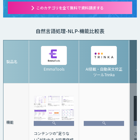
このカテゴリを全て無料で資料請求する
自然言語処理-NLP-機能比較表
製品名
EmmaTools
AI搭載・自動英文校正
A
ツールTrinka
機能
コンテンツの“足りな
さ
い”がわかる AI文章作成
携