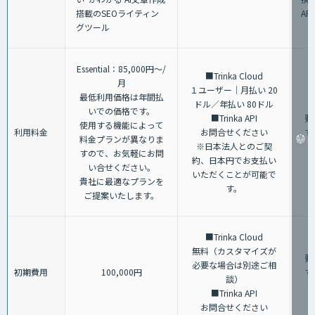
搭載のSEOライティン
AP
グツール
Essential：85,000円～/
■Trinka Cloud
月
１ユーザー｜月払い 20
最低利用価格は年間払
ドル／年払い 80ドル
いでの価格です。
■Trinka API
要
使用する機能によって
利用料金
お問合せください
す
料金プランが異なりま
※日本法人とのご契
すので、お気軽にお問
約、日本円でお支払い
い合せください。
いただくことが可能で
貴社に最適なプランを
す。
ご提案いたします。
■Trinka Cloud
無料（カスタマイズが
要
必要な場合は別途ご相
初期費用
100,000円
す
談）
■Trinka API
お問合せください