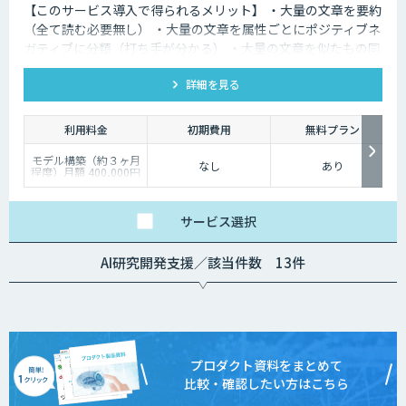
【このサービス導入で得られるメリット】 ・大量の文章を要約
（全て読む必要無し） ・大量の文章を属性ごとにポジティブネ
ガティブに分類（打ち手が分かる） ・大量の文章を似たもの同
士に分ける（グループ毎に対策を変えられる）
詳細を見る
利用料金
初期費用
無料プラン
モデル構築（約３ヶ月
なし
あり
程度）月額 400,000円
～
モデル構築後の保守
（約１２ヶ月程度）月
額 100,000円～
サービス
選択
AI研究開発支援／該当件数 13件
プロダクト資料をまとめて
比較・確認したい方はこちら