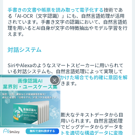
手書きの文書や帳票を読み取って電子化する
技術であ
る「AI-OCR（文字認識）」にも、自然言語処理が活用
されています。
手書き文字の認識において、自然言語処
理を用いるとAI自身が文字の特徴抽出やモデル学習を行
えます。
対話システム
SiriやAlexaのようなスマートスピーカーに用いられて
いる対話システムも、自然言語処理によって実現して
います。
自然言語で話しかけた場合でも的確に意図を解
×
釈し指示に従う
ことができます。
テキストマイニング
テキストマイニングは、膨大なテキストデータから目
的の情報を探し出す際に用いられます。自然言語処理
は、テキストマイニングでビッグデータからデータを
分析する段階で、
テキストを適切な構造データに変換