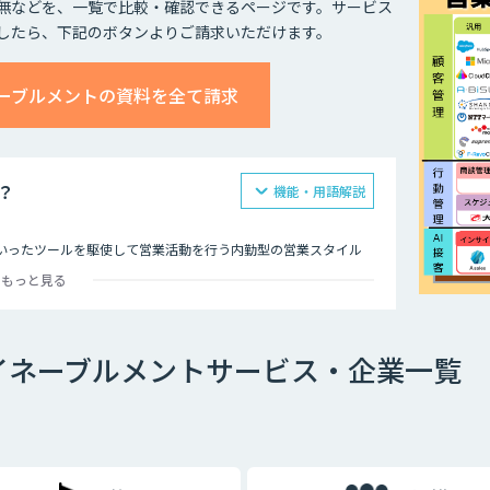
無などを、一覧で比較・確認できるページです。サービス
したら、下記のボタンよりご請求いただけます。
ーブルメントの資料を全て請求
？
機能・用語解説
といったツールを駆使して営業活動を行う内勤型の営業スタイル
もっと見る
点における顧客との接触履歴を一元管理し、社内でいかに横展開
。
CRMなど、あらゆる社内のステークフォルダー間での連携を強
イネーブルメントサービス・企業一覧
、AIを活用することで精度を高め、過去の受注データや類似企
します。
⽤した売れる営業の仕組み化」を行うことです。