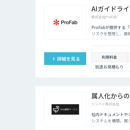
より料金は変動
AIガイドラ
株式会社ProFab
ProFabが提供す
リスクを整理し、最
計を支援します。
利用料金
詳細を見る
別途お見積もり
属人化からの
ジンベイ株式会社
社内ドキュメントやナ
システムを構築。属
す。