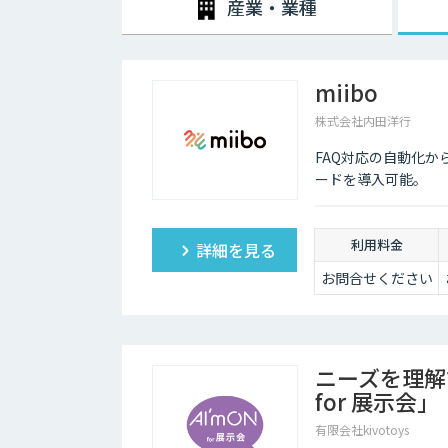
産業・業種
各施策による売上への貢献度や目標達成状況を数値化し
部門横断的な仕組みを設計・構築するというのが、セー
miibo
株式会社内田洋行
FAQ対応の自動化か
ードを導入可能。
利用料金
詳細を見る
お問合せください
ニーズを理解
for 展示会」
有限会社kivotoys