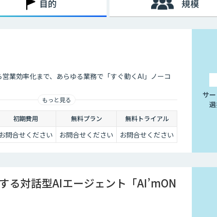
目的
規模
、測定・分析によって営業活動の最適化と効率化を目指します。
ルスイネーブルメントの取り組みです。
ら営業効率化まで、あらゆる業務で「すぐ動くAI」ノーコ
サー
もっと見る
選
初期費用
無料プラン
無料トライアル
お問合せください
お問合せください
お問合せください
する対話型AIエージェント「AI’mON