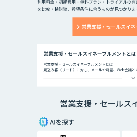
利用料金・初期費用・無料プラン・トライアルの有
を比較・検討後、希望条件に合うものが見つかりま
営業支援・セールスイネ
営業支援・セールスイネーブルメントとは
営業支援・セールスイネーブルメントとは
見込み客（リード）に対し、メールや電話、Web会議
のことです。
ファーストコンタクトから成約にいたるまで、多様な接
できるかにかかっているといっても過言ではありません
そのためには、営業部門だけでなくマーケティング部門や
営業支援・セールス
めなくてはなりません。
営業支援ツールはこうした部署間の連携をシームレスにし
業のデータなどをもとに将来的な販売予測までも可能に
AIを探す
セールスイネーブルメントとは
営業組織の強化・改善を目的として「テクノロジーを活