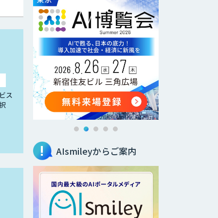
ビス
択
AIsmileyからご案内