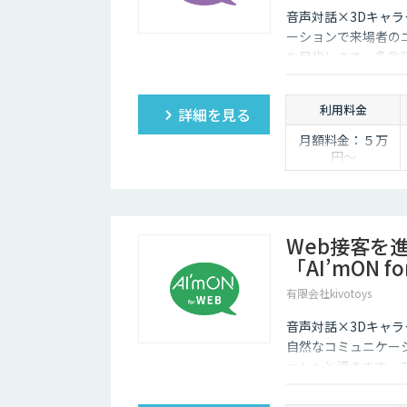
音声対話×3Dキャラ
ーションで来場者の
を目指します。多言
取得・分析で展示会
利用料金
詳細を見る
月額料金：５万
円〜
Web接客を
「AI’mON f
有限会社kivotoys
音声対話×3Dキャラ
自然なコミュニケー
ョンへと導きます。
報担当です。