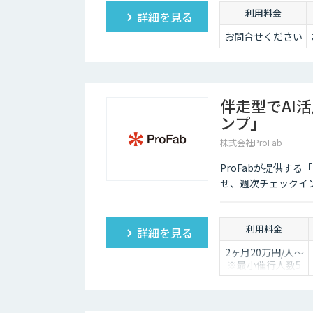
利用料金
詳細を見る
お問合せください
伴走型でAI
ンプ」
株式会社ProFab
ProFabが提供す
せ、週次チェックイ
利用料金
詳細を見る
2ヶ月20万円/人〜
※最小催行人数5
名〜
※対象ツールやカ
スタマイズ有無に