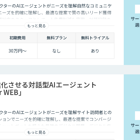
クターのAIエージェントがニーズを理解自然なコミュニケ
ニーズを的確に理解し、最適な提案で質の高いリード獲得
サー
語対応のスタッフとして、人件費削減も実現。対話記録の
選
もっと見る
後の追客も確実な成果へ。
初期費用
無料プラン
無料トライアル
30万円〜
なし
あり
進化させる対話型AIエージェント
or WEB」
クターのAIエージェントがニーズを理解サイト訪問者との
ションでニーズを的確に理解し、最適な提案でコンバージ
サー
チャットボットを超えた最強のデジタル営業、デジタル広
選
もっと見る