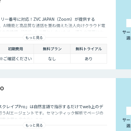
フリー番号に対応！ZVC JAPAN（Zoom）が提供する
e」は、AI機能と高品質な通話を兼ね備えた法人向けクラウド電
来の交換機（PBX）を必要としないため、導入や運用にか
サー
もっと見る
選
削減できます。
初期費用
無料プラン
無料トライアル
※ご確認ください
なし
あり
o
「スクレイプPro」は自然言語で指示するだけでweb上のデ
行うAIエージェントです。セマンティック解析でページの
収集作業を省力化します。
サー
もっと見る
選