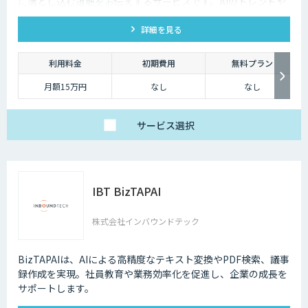
に落とし込む道筋をお伝えするサービスです。AIのトレンドや
最新の事例はもちろん、自社にあった活用を安価にクイックに
詳細を見る
知ることができます。
利用料金
初期費用
無料プラン
月額15万円
なし
なし
サービス
選択
IBT BizTAPAI
株式会社インバウンドテック
BizTAPAIは、AIによる高精度なテキスト変換やPDF検索、議事
録作成を実現。社員教育や業務効率化を促進し、企業の成長を
サポートします。