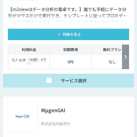
【m2viewはデータ分析の電卓です。】誰でも手軽にデータ分
析がマウスだけで実行でき、テンプレートに従ってプロのデー
タ分析が実行できます。タブレットやスマホなどマルチデバイ
ス対応で、ブラウザから利用できます。現状分析や需要予測な
詳細を見る
ど高度なデータ分析があなたの社内で実現できます。
利用料金
初期費用
無料プラン
法人会員（年額）8万
0円
なし
円
サービス
選択
MµgenGAI
株式会社内田洋行