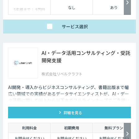
なし
あり
5名様まで： 9万円
6名様以降〜： 9万円 +
9,600円×利用人数−5
サービス
選択
AI・データ活用コンサルティング・受託
開発支援
株式会社リベルクラフト
AI開発・導入からビジネスコンサルティング、書籍出版まで幅
広い領域での実績があるデータサイエンティストが、AI・デー
タ活用に関して川上から川下までフルラインナップでご支援い
たします。
詳細を見る
利用料金
初期費用
無料プラン
お問合せください
お問合せください
お問合せください