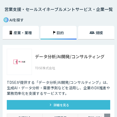
いっても過言ではありません。
営業支援・セールスイネーブルメントサービス・企業一覧
そのためには、営業部門だけでなくマーケティング部門やCRMなど、あら
ゆる社内のステークフォルダー間での連携を強めなくてはなりません。
営業支援ツールはこうした部署間の連携をシームレスにし、AIを活用する
AIを探す
ことで精度を高め、過去の受注データや類似企業のデータなどをもとに将
来的な販売予測までも可能にします。
産業・業種
目的
規模
セールスイネーブルメントとは
営業組織の強化・改善を目的として「テクノロジーを活⽤した売れる営業
の仕組み化」を行うことです。
データ分析/AI開発/コンサルティング
各施策による売上への貢献度や目標達成状況を数値化し、測定・分析によ
って営業活動の最適化と効率化を目指します。
TDSE株式会社
部門横断的な仕組みを設計・構築するというのが、セールスイネーブルメ
ントの取り組みです。
TDSEが提供する「データ分析/AI開発/コンサルティング」は、
生成AI・データ分析・需要予測などを活用し、企業のDX推進や
業務効率化を支援するサービスです。
詳細を見る