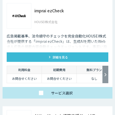
imprai ezCheck
HOUSEI株式会社
広告掲載基準、法令順守のチェックを完全自動化HOUSEI株式
会社が提供する「imprai ezCheck」は、生成AIを用いたWeb
求人広告の掲載内容自動チェックエージェントです。事前に設
定されたチェック条件に基づき、対象求人サイトを自動で巡回
詳細を見る
し、結果レポートを送信します。
利用料金
初期費用
無料プラン
お問合せください
お問合せください
なし
サービス
選択