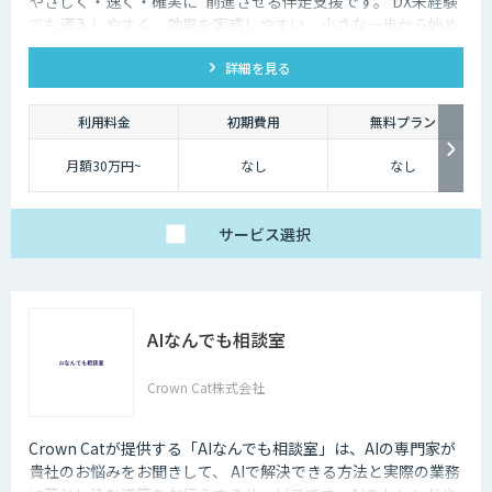
やさしく・速く・確実に”前進させる伴走支援です。 DX未経験
でも導入しやすく、効果を実感しやすい、小さな一歩から始め
るDX支援サービスです。 AI DX Partnerは、大手企業のDX支援
詳細を見る
で培ったノウハウをベースに、 地方・中小企業のための“現実
的なDX”を設計・実装・運用まで一貫して支援いたします。 私
たちは、コンサル×開発×AIの力で、現場に寄り添った 『ちょ
利用料金
初期費用
無料プラン
うどいいDX』を実現します。
月額30万円~
なし
なし
サービス
選択
AIなんでも相談室
Crown Cat株式会社
Crown Catが提供する「AIなんでも相談室」は、AIの専門家が
貴社のお悩みをお聞きして、 AIで解決できる方法と実際の業務