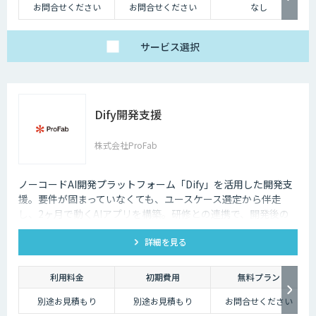
お問合せください
お問合せください
なし
サービス
選択
Dify開発支援
株式会社ProFab
ノーコードAI開発プラットフォーム「Dify」を活用した開発支
援。要件が固まっていなくても、ユースケース選定から伴走
し、2ヶ月で動くAIアプリを構築。研修との連携で、開発後の
内製化・自走までサポートします。
詳細を見る
利用料金
初期費用
無料プラン
別途お見積もり
別途お見積もり
お問合せください