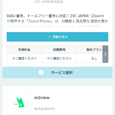
ZVC JAPAN 株式会社
0ABJ 番号、トールフリー番号に対応！ZVC JAPAN（Zoom）
が提供する「Zoom Phone」は、AI機能と高品質な通話を兼ね
備えた法人向けクラウド電話システムです。従来の交換機
（PBX）を必要としないため、導入や運用にかかるコストを大
詳細を見る
幅に削減できます。
利用料金
初期費用
無料プラン
※ご確認ください
※ご確認ください
なし
サービス
選択
m2view
株式会社M2DS