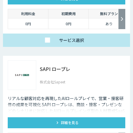
利用料金
初期費用
無料プラン
0円
0円
あり
サービス
選択
SAPI ロープレ
株式会社Sapeet
リアルな顧客対応を再現したAIロールプレイで、営業・接客研
修の成果を可視化 SAPI ロープレは、商談・接客・プレゼンな
どのシナリオに対応したAIロールプレイング型の人材育成SaaS
です。 AIアバターとの実践トレーニングと動画フィードバック
詳細を見る
により、新人・中途スタッフの早期戦力化と教育の属人化解消
を支援します。