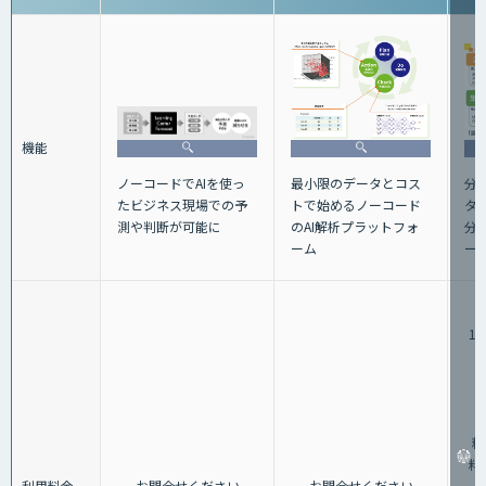
機能
ノーコードでAIを使っ
最小限のデータとコス
分
たビジネス現場での予
トで始めるノーコード
タ
測や判断が可能に
のAI解析プラットフォ
分
ーム
ー
1,
（
料
料：
利用料金
お問合せください
お問合せください