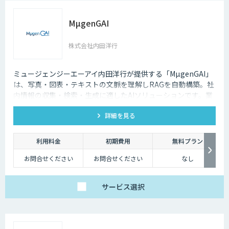
MµgenGAI
株式会社内田洋行
ミュージェンジーエーアイ内田洋行が提供する「MµgenGAI」
は、写真・図表・テキストの文脈を理解しRAGを自動構築。社
内情報の収集・検索・生成に適したAIソリューションです。業
種を問わず業務効率とナレッジ活用を支援します。
詳細を見る
利用料金
初期費用
無料プラン
お問合せください
お問合せください
なし
サービス
選択