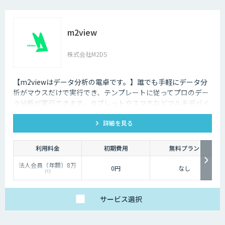
m2view
株式会社M2DS
【m2viewはデータ分析の電卓です。】誰でも手軽にデータ分
析がマウスだけで実行でき、テンプレートに従ってプロのデー
タ分析が実行できます。タブレットやスマホなどマルチデバイ
ス対応で、ブラウザから利用できます。現状分析や需要予測な
詳細を見る
ど高度なデータ分析があなたの社内で実現できます。
利用料金
初期費用
無料プラン
法人会員（年額）8万
0円
なし
円
サービス
選択