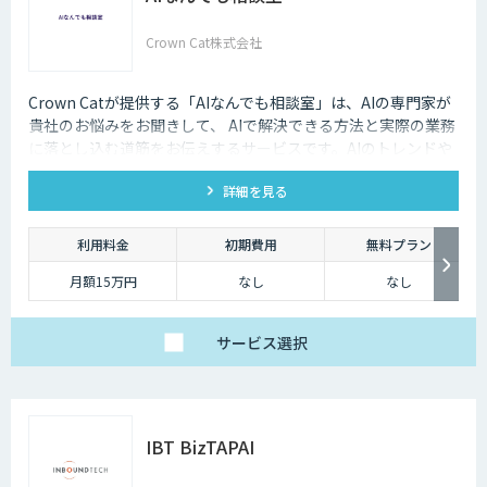
Crown Cat株式会社
Crown Catが提供する「AIなんでも相談室」は、AIの専門家が
貴社のお悩みをお聞きして、 AIで解決できる方法と実際の業務
に落とし込む道筋をお伝えするサービスです。AIのトレンドや
最新の事例はもちろん、自社にあった活用を安価にクイックに
詳細を見る
知ることができます。
利用料金
初期費用
無料プラン
月額15万円
なし
なし
サービス
選択
IBT BizTAPAI