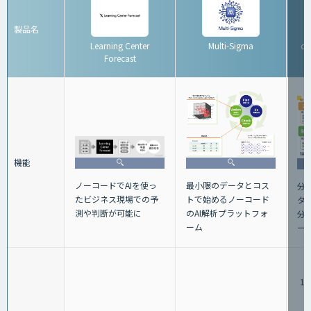
製品名
Learning Center
Multi-Sigma
d
Forecast
機能
ノーコードでAIを使っ
最小限のデータとコス
分
たビジネス現場での予
トで始めるノーコード
タ
測や判断が可能に
のAI解析プラットフォ
分
ーム
ー
1,
（