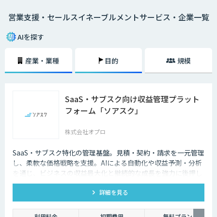
いっても過言ではありません。
営業支援・セールスイネーブルメントサービス・企業一覧
そのためには、営業部門だけでなくマーケティング部門やCRMなど、あら
ゆる社内のステークフォルダー間での連携を強めなくてはなりません。
営業支援ツールはこうした部署間の連携をシームレスにし、AIを活用する
AIを探す
ことで精度を高め、過去の受注データや類似企業のデータなどをもとに将
来的な販売予測までも可能にします。
産業・業種
目的
規模
セールスイネーブルメントとは
営業組織の強化・改善を目的として「テクノロジーを活⽤した売れる営業
の仕組み化」を行うことです。
SaaS・サブスク向け収益管理プラット
フォーム「ソアスク」
各施策による売上への貢献度や目標達成状況を数値化し、測定・分析によ
って営業活動の最適化と効率化を目指します。
部門横断的な仕組みを設計・構築するというのが、セールスイネーブルメ
株式会社オプロ
ントの取り組みです。
SaaS・サブスク特化の管理基盤。見積・契約・請求を一元管理
し、柔軟な価格戦略を支援。AIによる自動化や収益予測・分析
を通じ、ビジネスの収益最大化と継続的な成長を強力に後押し
します。
詳細を見る
利用料金
初期費用
無料プラン