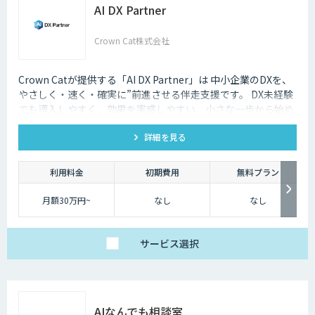
AI DX Partner
Crown Cat株式会社
Crown Catが提供する「AI DX Partner」は 中小企業のDXを、
やさしく・速く・確実に”前進させる伴走支援です。 DX未経験
でも導入しやすく、効果を実感しやすい、小さな一歩から始め
るDX支援サービスです。 AI DX Partnerは、大手企業のDX支援
詳細を見る
で培ったノウハウをベースに、 地方・中小企業のための“現実
的なDX”を設計・実装・運用まで一貫して支援いたします。 私
たちは、コンサル×開発×AIの力で、現場に寄り添った 『ちょ
利用料金
初期費用
無料プラン
うどいいDX』を実現します。
月額30万円~
なし
なし
サービス
選択
AIなんでも相談室