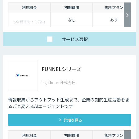
利用料金
初期費用
無料プラン
なし
あり
5名様まで： 9万円
6名様以降〜： 9万円 +
9,600円×利用人数−5
サービス
選択
FUNNELシリーズ
Lighthouse株式会社
情報収集からアウトプット生成まで、企業の知的生産活動をま
るごと変えるAIエージェントです
詳細を見る
利用料金
初期費用
無料プラン