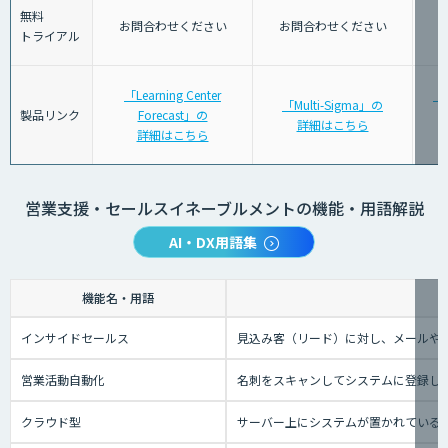
無料
お問合わせください
お問合わせください
トライアル
「Learning Center
「
「Multi-Sigma」の
製品リンク
Forecast」の
詳細はこちら
詳細はこちら
営業支援・セールスイネーブルメントの機能・用語解説
AI・DX用語集
機能名・用語
インサイドセールス
見込み客（リード）に対し、メールや
営業活動自動化
名刺をスキャンしてシステムに登録し
クラウド型
サーバー上にシステムが置かれているタイ