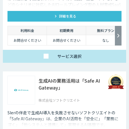
どのシナリオに対応したAIロールプレイング型の人材育成SaaS
です。 AIアバターとの実践トレーニングと動画フィードバック
詳細を見る
により、新人・中途スタッフの早期戦力化と教育の属人化解消
を支援します。
利用料金
初期費用
無料プラン
お問合せください
お問合せください
なし
サービス
選択
生成AIの業務活用は「Safe AI
Gateway」
株式会社ソフトクリエイト
SIerの伴走で生成AI導入を失敗させないソフトクリエイトの
「Safe AI Gateway」は、企業のAI活用を「安全に」「業務に
深く」「他システムと連携して」実現するAI基盤です。