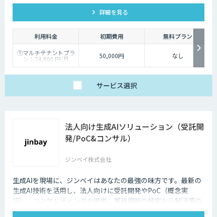
kintone・Salesforce連携にも対応します。
詳細を見る
利用料金
初期費用
無料プラン
①マルチテナントプラ
50,000円
なし
ン：74,800 円/月
②スタータープラン：
49,800円/月
③スタンダードプラ
ン：89,800円/月
サービス
選択
④ワイドプラン：
149,800円/月
法人向け生成AIソリューション（受託開
発/PoC&コンサル）
ジンベイ株式会社
生成AIを現場に、ジンベイはあなたの最強の味方です。最新の
生成AI技術を活用し、法人向けに受託開発やPoC（概念実
証）、コンサルティングを提供。業務課題の特定から解決策の
実現、DX推進まで一気通貫でサポートします。