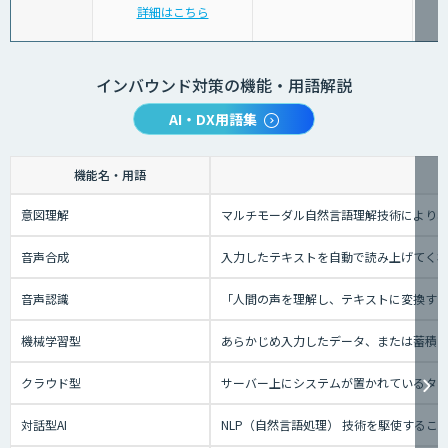
詳細はこちら
インバウンド対策の機能・用語解説
AI・DX用語集
機能名・用語
意図理解
マルチモーダル自然言語理解技術により、
音声合成
入力したテキストを自動で読み上げてく
音声認識
「人間の声を理解し、テキストに変換する技
機械学習型
あらかじめ入力したデータ、または蓄積さ
クラウド型
サーバー上にシステムが置かれているタイプ
対話型AI
NLP（自然言語処理） 技術を駆使する