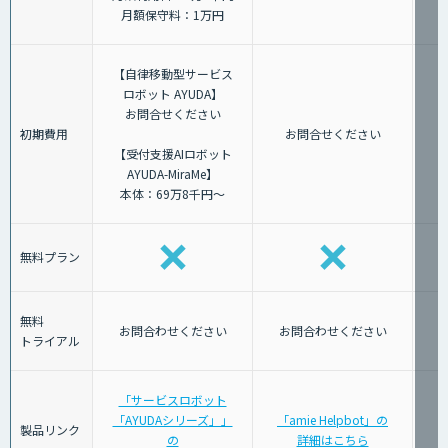
月額保守料：1万円
【自律移動型サービス
ロボット AYUDA】
お問合せください
初期費用
お問合せください
【受付支援AIロボット
AYUDA-MiraMe】
本体：69万8千円～
無料プラン
無料
お問合わせください
お問合わせください
トライアル
「サービスロボット
「AYUDAシリーズ」」
「amie Helpbot」の
製品リンク
の
詳細はこちら