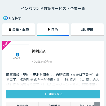
語対応のAIの導入が進んでいます。言語や営業時間を問わずにサービスを
インバウンド対策サービス・企業一覧
提供できるAIは、観光業界を支える味方となることでしょう。
AIを探す
産業・業種
目的
規模
神対応AI
NOVEL株式会社
顧客情報・契約・規定を調査し、自動返信（または下書き）ま
で完了。NOVEL株式会社が提供する「神対応AI」は、問い合わ
せ対応を送信まで完了させるAIエージェントです。顧客情報・
契約・規定を突き合わせて回答を数十秒で作成し、自動送信か
詳細を見る
下書き止めかを選べます。
利用料金
初期費用
無料プラン