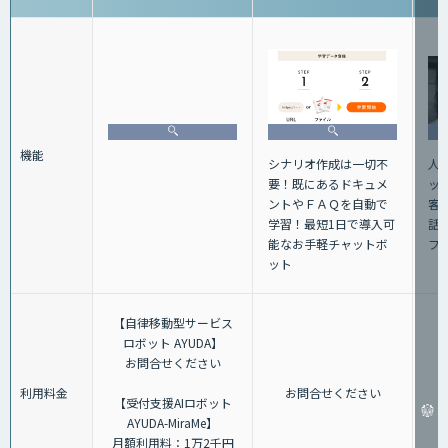
機能
人
シナリオ作成は一切不
ッ
要！既にあるドキュメ
客
ントやＦＡＱを自動で
話+
学習！最短1日で導入可
フ
能なお手軽チャットボ
ット
【自律移動型サービス
ロボット AYUDA】
お問合せください
利用料金
お問合せください
【受付支援AIロボット
AYUDA-MiraMe】
月額利用料：1万2千円