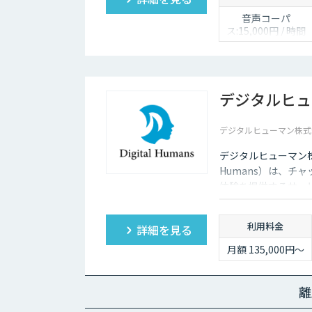
音声コーパ
ス:15,000円 / 時間
人物写真画像収
集:300円 / 画像
デジタルヒュ
デジタルヒューマン株式
デジタルヒューマン株
Humans）は、チ
体験を提供するサー
があり、競争力があ
利用料金
詳細を見る
月額 135,000円〜
離