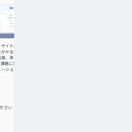
・サイト運
業界最安値のＡＩ・映像
にかかる不
通訳サービス、レンタル
削減、多言
スマホ＋多言語通訳でイ
の課題に答
ンバウンド対応をサポー
ューション
ト！
ださい
1,980円