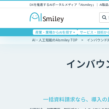
DXを推進するAIポータルメディア「AIsmiley」｜ A
検
索:
産業・業種からAIを探す
サービス・技術から
AI・人工知能のAIsmiley TOP
インバウンド
インバウ
一括資料請求なら、導入の