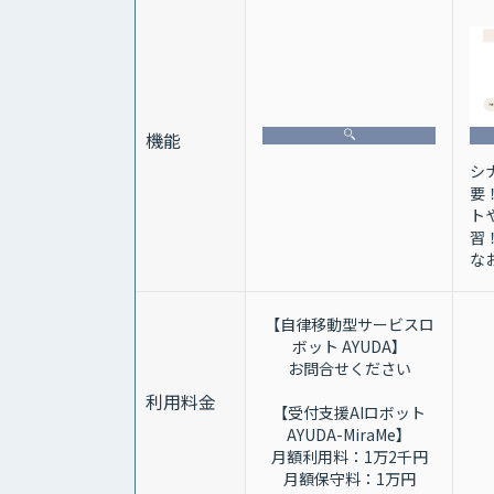
機能
シ
要
ト
習
な
【自律移動型サービスロ
ボット AYUDA】
お問合せください
利用料金
【受付支援AIロボット
AYUDA-MiraMe】
月額利用料：1万2千円
月額保守料：1万円