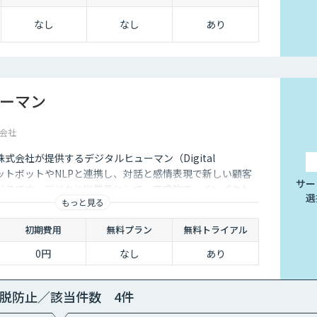
なし
なし
あり
ーマン
会社
式会社が提供するデジタルヒューマン（Digital
ャットボットやNLPと連携し、対話と感情表現で新しい顧客
サー
ビスです。デジタル従業員として、直感的で、インパクト
選
もっと見る
るサービス創造と顧客体験が提供できます。
初期費用
無料プラン
無料トライアル
0円
なし
あり
脱防止／該当件数 4件