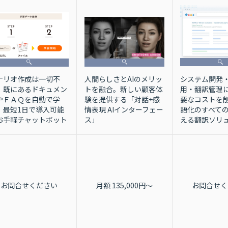
システム開発
ナリオ作成は一切不
人間らしさとAIのメリッ
用・翻訳管理
！既にあるドキュメン
トを融合。新しい顧客体
要なコストを
やＦＡＱを自動で学
験を提供する「対話+感
語化のすべて
！最短1日で導入可能
情表現 AIインターフェー
える翻訳ソリ
お手軽チャットボット
ス」
お問合せください
月額 135,000円〜
お問合せく