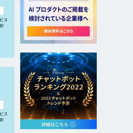
ビス
択
ビス
択