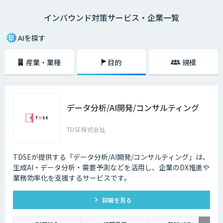
語対応のAIの導入が進んでいます。言語や営業時間を問わずにサービスを
インバウンド対策サービス・企業一覧
提供できるAIは、観光業界を支える味方となることでしょう。
AIを探す
産業・業種
目的
規模
データ分析/AI開発/コンサルティング
TDSE株式会社
TDSEが提供する「データ分析/AI開発/コンサルティング」は、
生成AI・データ分析・需要予測などを活用し、企業のDX推進や
業務効率化を支援するサービスです。
詳細を見る