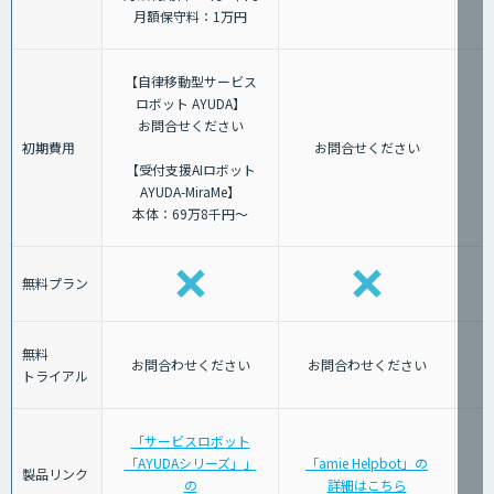
月額保守料：1万円
【自律移動型サービス
ロボット AYUDA】
お問合せください
初期費用
お問合せください
【受付支援AIロボット
AYUDA-MiraMe】
本体：69万8千円～
無料プラン
無料
お問合わせください
お問合わせください
トライアル
「サービスロボット
「AYUDAシリーズ」」
「amie Helpbot」の
製品リンク
の
詳細はこちら