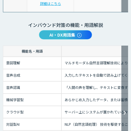
詳細はこちら
インバウンド対策の機能・用語解説
AI・DX用語集
機能名・用語
意図理解
マルチモーダル自然言語理解技術により、
音声合成
入力したテキストを自動で読み上げてく
音声認識
「人間の声を理解し、テキストに変換する技
機械学習型
あらかじめ入力したデータ、または蓄積さ
クラウド型
サーバー上にシステムが置かれているタイプ
対話型AI
NLP（自然言語処理） 技術を駆使する