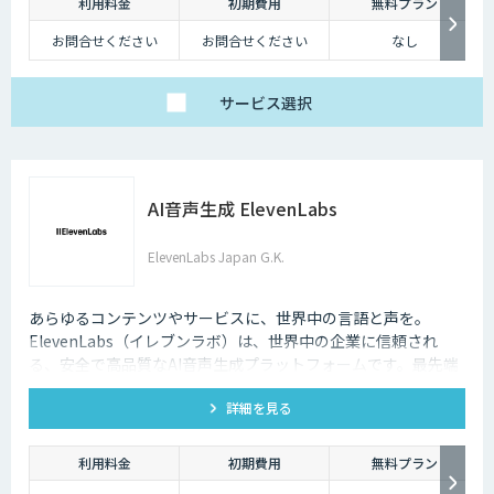
利用料金
初期費用
無料プラン
お問合せください
お問合せください
なし
サービス
選択
AI音声生成 ElevenLabs
ElevenLabs Japan G.K.
あらゆるコンテンツやサービスに、世界中の言語と声を。
ElevenLabs（イレブンラボ）は、世界中の企業に信頼され
る、安全で高品質なAI音声生成プラットフォームです。最先端
の技術で自然な音声を生成し、多言語対応やボイスクローニン
詳細を見る
グ機能も、悪用を防ぐ倫理的ガードレールの中で提供します。
利用料金
初期費用
無料プラン