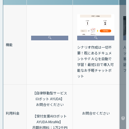
機能
人
シナリオ作成は一切不
ッ
要！既にあるドキュメ
客
ントやＦＡＱを自動で
話+
学習！最短1日で導入可
フ
能なお手軽チャットボ
ット
【自律移動型サービス
ロボット AYUDA】
お問合せください
利用料金
お問合せください
【受付支援AIロボット
AYUDA-MiraMe】
月額利用料：1万2千円