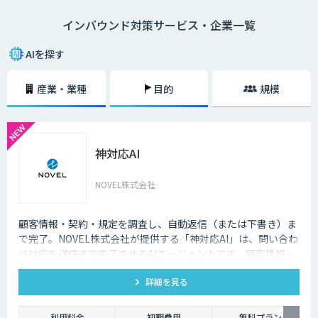
語対応のAIの導入が進んでいます。言語や営業時間を問わずにサービスを
インバウンド対策サービス・企業一覧
提供できるAIは、観光業界を支える味方となることでしょう。
AIを探す
産業・業種
目的
規模
神対応AI
NOVEL株式会社
顧客情報・契約・規定を調査し、自動返信（または下書き）ま
で完了。NOVEL株式会社が提供する「神対応AI」は、問い合わ
せ対応を送信まで完了させるAIエージェントです。顧客情報・
契約・規定を突き合わせて回答を数十秒で作成し、自動送信か
詳細を見る
下書き止めかを選べます。
利用料金
初期費用
無料プラン