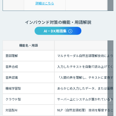
詳細はこちら
インバウンド対策の機能・用語解説
AI・DX用語集
機能名・用語
意図理解
マルチモーダル自然言語理解技術により、
音声合成
入力したテキストを自動で読み上げてく
音声認識
「人間の声を理解し、テキストに変換する技
機械学習型
あらかじめ入力したデータ、または蓄積さ
クラウド型
サーバー上にシステムが置かれているタイプ
対話型AI
NLP（自然言語処理） 技術を駆使する