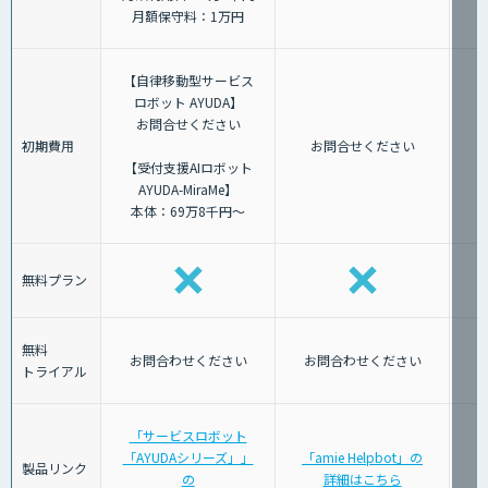
月額保守料：1万円
【自律移動型サービス
ロボット AYUDA】
お問合せください
初期費用
お問合せください
【受付支援AIロボット
AYUDA-MiraMe】
本体：69万8千円～
無料プラン
無料
お問合わせください
お問合わせください
トライアル
「サービスロボット
「AYUDAシリーズ」」
「amie Helpbot」の
製品リンク
の
詳細はこちら