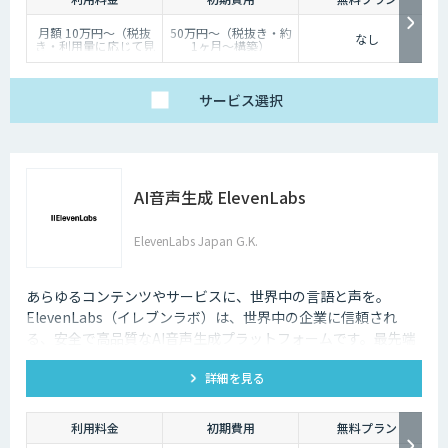
月額 10万円〜（税抜
50万円〜（税抜き・約
なし
き・利用量に応じて見
1ヶ月〜構築）
積り）
サービス
選択
AI音声生成 ElevenLabs
ElevenLabs Japan G.K.
あらゆるコンテンツやサービスに、世界中の言語と声を。
ElevenLabs（イレブンラボ）は、世界中の企業に信頼され
る、安全で高品質なAI音声生成プラットフォームです。最先端
の技術で自然な音声を生成し、多言語対応やボイスクローニン
詳細を見る
グ機能も、悪用を防ぐ倫理的ガードレールの中で提供します。
利用料金
初期費用
無料プラン