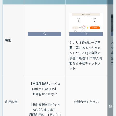
機能
人
シナリオ作成は一切不
ッ
要！既にあるドキュメ
客
ントやＦＡＱを自動で
話+
学習！最短1日で導入可
フ
能なお手軽チャットボ
ット
【自律移動型サービス
ロボット AYUDA】
お問合せください
利用料金
お問合せください
【受付支援AIロボット
AYUDA-MiraMe】
月額利用料：1万2千円