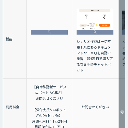
機能
人
シナリオ作成は一切不
ッ
要！既にあるドキュメ
客
ントやＦＡＱを自動で
話+
学習！最短1日で導入可
フ
能なお手軽チャットボ
ット
【自律移動型サービス
ロボット AYUDA】
お問合せください
利用料金
お問合せください
【受付支援AIロボット
AYUDA-MiraMe】
月額利用料：1万2千円
月額保守料：1万円