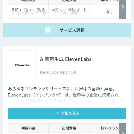
月額 10万円〜（税抜
50万円〜（税抜き・約
なし
き・利用量に応じて見
1ヶ月〜構築）
積り）
サービス
選択
AI音声生成 ElevenLabs
ElevenLabs Japan G.K.
あらゆるコンテンツやサービスに、世界中の言語と声を。
ElevenLabs（イレブンラボ）は、世界中の企業に信頼され
る、安全で高品質なAI音声生成プラットフォームです。最先端
の技術で自然な音声を生成し、多言語対応やボイスクローニン
詳細を見る
グ機能も、悪用を防ぐ倫理的ガードレールの中で提供します。
利用料金
初期費用
無料プラン