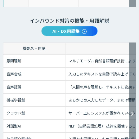
インバウンド対策の機能・用語解説
AI・DX用語集
機能名・用語
意図理解
マルチモーダル自然言語理解技術により、
音声合成
入力したテキストを自動で読み上げてく
音声認識
「人間の声を理解し、テキストに変換する技
機械学習型
あらかじめ入力したデータ、または蓄積さ
クラウド型
サーバー上にシステムが置かれているタイプ
対話型AI
NLP（自然言語処理） 技術を駆使する
他言語会議機能
英語や中国語といった他言語への翻訳機