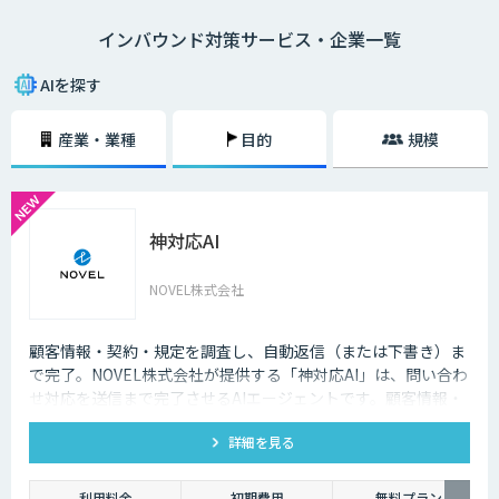
語対応のAIの導入が進んでいます。言語や営業時間を問わずにサービスを
インバウンド対策サービス・企業一覧
提供できるAIは、観光業界を支える味方となることでしょう。
AIを探す
産業・業種
目的
規模
神対応AI
NOVEL株式会社
顧客情報・契約・規定を調査し、自動返信（または下書き）ま
で完了。NOVEL株式会社が提供する「神対応AI」は、問い合わ
せ対応を送信まで完了させるAIエージェントです。顧客情報・
契約・規定を突き合わせて回答を数十秒で作成し、自動送信か
詳細を見る
下書き止めかを選べます。
利用料金
初期費用
無料プラン