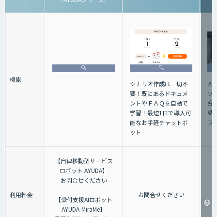
機能
人
シナリオ作成は一切不
ッ
要！既にあるドキュメ
客
ントやＦＡＱを自動で
話+
学習！最短1日で導入可
フ
能なお手軽チャットボ
ット
【自律移動型サービス
ロボット AYUDA】
お問合せください
利用料金
お問合せください
【受付支援AIロボット
AYUDA-MiraMe】