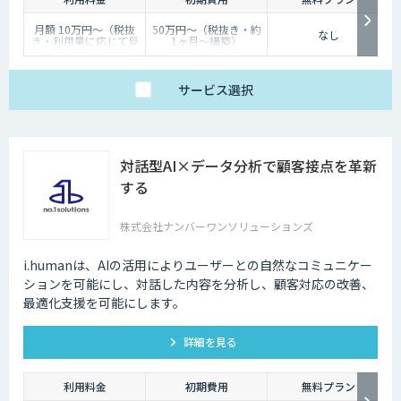
月額 10万円〜（税抜
50万円〜（税抜き・約
なし
き・利用量に応じて見
1ヶ月〜構築）
積り）
サービス
選択
対話型AI×データ分析で顧客接点を革新
する
株式会社ナンバーワンソリューションズ
i.humanは、AIの活用によりユーザーとの自然なコミュニケー
ションを可能にし、対話した内容を分析し、顧客対応の改善、
最適化支援を可能にします。
詳細を見る
利用料金
初期費用
無料プラン