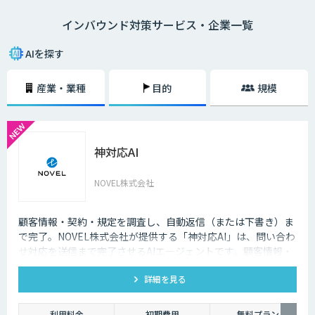
語対応のAIの導入が進んでいます。言語や営業時間を問わずにサービスを
インバウンド対策サービス・企業一覧
提供できるAIは、観光業界を支える味方となることでしょう。
AIを探す
産業・業種
目的
規模
神対応AI
NOVEL株式会社
顧客情報・契約・規定を調査し、自動返信（または下書き）ま
で完了。NOVEL株式会社が提供する「神対応AI」は、問い合わ
せ対応を送信まで完了させるAIエージェントです。顧客情報・
契約・規定を突き合わせて回答を数十秒で作成し、自動送信か
詳細を見る
下書き止めかを選べます。
利用料金
初期費用
無料プラン