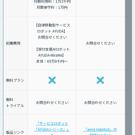
月額利用料：1万2千円
月額保守料：1万円
【自律移動型サービス
ロボット AYUDA】
お問合せください
初期費用
お問合せください
【受付支援AIロボット
AYUDA-MiraMe】
本体：69万8千円～
無料プラン
無料
お問合わせください
お問合わせください
トライアル
「サービスロボット
「AYUDAシリーズ」」
「amie Helpbot」の
製品リンク