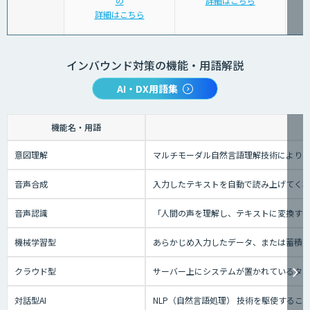
の
詳細はこちら
詳細はこちら
インバウンド対策の機能・用語解説
AI・DX用語集
機能名・用語
意図理解
マルチモーダル自然言語理解技術により、
音声合成
入力したテキストを自動で読み上げてく
音声認識
「人間の声を理解し、テキストに変換する技
機械学習型
あらかじめ入力したデータ、または蓄積さ
クラウド型
サーバー上にシステムが置かれているタイプ
対話型AI
NLP（自然言語処理） 技術を駆使する