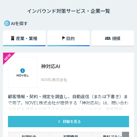
語対応のAIの導入が進んでいます。言語や営業時間を問わずにサービスを
インバウンド対策サービス・企業一覧
提供できるAIは、観光業界を支える味方となることでしょう。
AIを探す
産業・業種
目的
規模
神対応AI
NOVEL株式会社
顧客情報・契約・規定を調査し、自動返信（または下書き）ま
で完了。NOVEL株式会社が提供する「神対応AI」は、問い合わ
せ対応を送信まで完了させるAIエージェントです。顧客情報・
契約・規定を突き合わせて回答を数十秒で作成し、自動送信か
詳細を見る
下書き止めかを選べます。
利用料金
初期費用
無料プラン