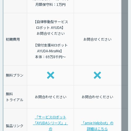
月額保守料：1万円
【自律移動型サービス
ロボット AYUDA】
お問合せください
初期費用
お問合せください
【受付支援AIロボット
AYUDA-MiraMe】
本体：69万8千円～
無料プラン
無料
お問合わせください
お問合わせください
トライアル
「サービスロボット
「AYUDAシリーズ」」
「amie Helpbot」の
製品リンク
の
詳細はこちら