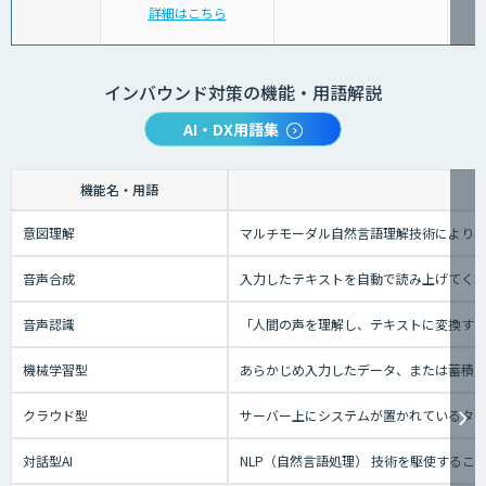
詳細はこちら
インバウンド対策の機能・用語解説
AI・DX用語集
機能名・用語
意図理解
マルチモーダル自然言語理解技術により、
音声合成
入力したテキストを自動で読み上げてく
音声認識
「人間の声を理解し、テキストに変換する技
機械学習型
あらかじめ入力したデータ、または蓄積さ
クラウド型
サーバー上にシステムが置かれているタイプ
対話型AI
NLP（自然言語処理） 技術を駆使する