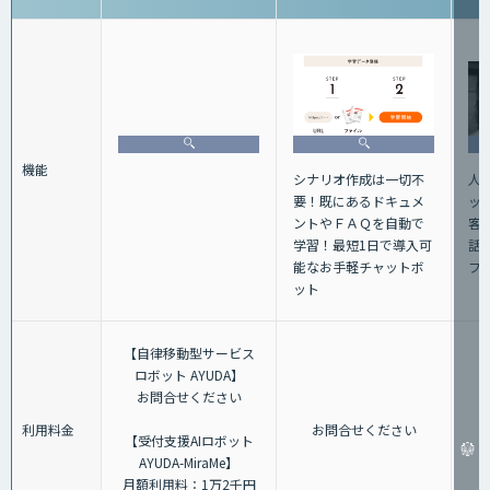
機能
人
シナリオ作成は一切不
ッ
要！既にあるドキュメ
客
ントやＦＡＱを自動で
話+
学習！最短1日で導入可
フ
能なお手軽チャットボ
ット
【自律移動型サービス
ロボット AYUDA】
お問合せください
利用料金
お問合せください
【受付支援AIロボット
AYUDA-MiraMe】
月額利用料：1万2千円