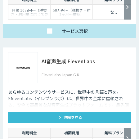
月額 10万円〜（税抜
50万円〜（税抜き・約
なし
き・利用量に応じて見
1ヶ月〜構築）
積り）
サービス
選択
AI音声生成 ElevenLabs
ElevenLabs Japan G.K.
あらゆるコンテンツやサービスに、世界中の言語と声を。
ElevenLabs（イレブンラボ）は、世界中の企業に信頼され
る、安全で高品質なAI音声生成プラットフォームです。最先端
の技術で自然な音声を生成し、多言語対応やボイスクローニン
詳細を見る
グ機能も、悪用を防ぐ倫理的ガードレールの中で提供します。
利用料金
初期費用
無料プラン