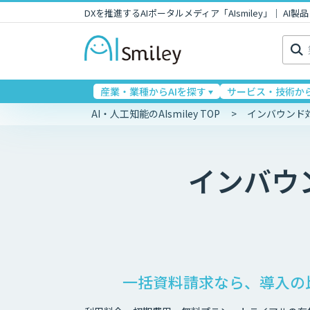
DXを推進するAIポータルメディア「AIsmiley」｜ A
検
索:
産業・業種からAIを探す
サービス・技術から
AI・人工知能のAIsmiley TOP
インバウンド
インバウ
一括資料請求なら、導入の