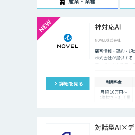
産業・業種
神対応AI
NOVEL株式会社
顧客情報・契約・規
株式会社が提供する「
エージェントです。
し、自動送信か下書
利用料金
詳細を見る
月額 10万円〜
（税抜き・利用量
に応じて見積り）
対話型AI×