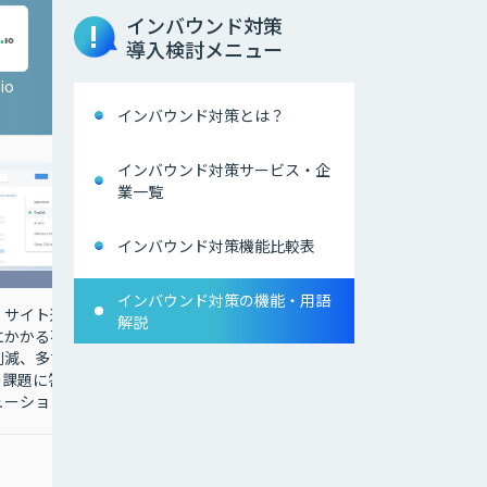
インバウンド対策
導入検討メニュー
io
ライブ通訳
インバウンド対策とは？
インバウンド対策サービス・企
業一覧
インバウンド対策機能比較表
インバウンド対策の機能・用語
・サイト運
業界最安値のＡＩ・映像
解説
にかかる不
通訳サービス、レンタル
削減、多言
スマホ＋多言語通訳でイ
の課題に答
ンバウンド対応をサポー
ューション
ト！