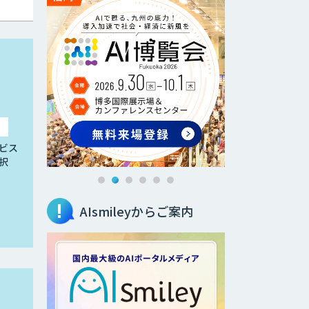
ビス
択
AIsmileyからご案内