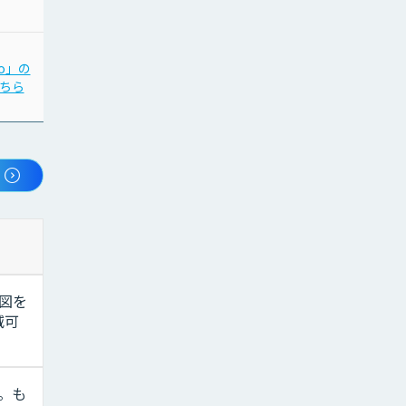
io」の
「ライブ通訳」の
ちら
詳細はこちら
図を
減可
。も