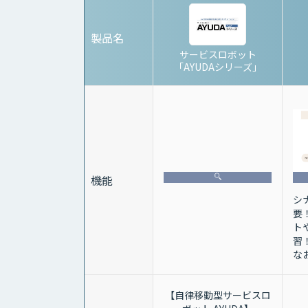
製品名
サービスロボット
「AYUDAシリーズ」
機能
シ
要
ト
習
な
【自律移動型サービスロ