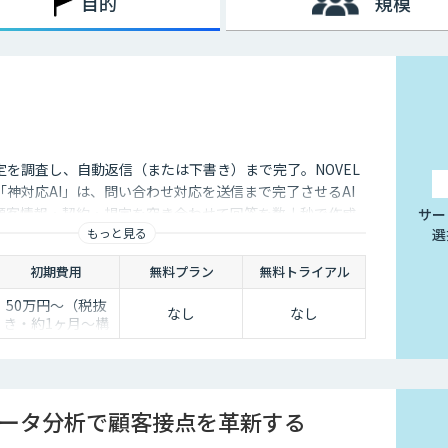
目的
規模
定を調査し、自動返信（または下書き）まで完了。NOVEL
神対応AI」は、問い合わせ対応を送信まで完了させるAI
顧客情報・契約・規定を突き合わせて回答を数十秒で作成
サー
もっと見る
選
き止めかを選べます。
初期費用
無料プラン
無料トライアル
50万円〜（税抜
なし
なし
き・約1ヶ月〜構
築）
データ分析で顧客接点を革新する