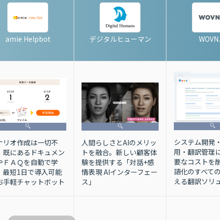
amie Helpbot
デジタルヒューマン
WOVN.
システム開発
ナリオ作成は一切不
人間らしさとAIのメリッ
用・翻訳管理
！既にあるドキュメン
トを融合。新しい顧客体
要なコストを
やＦＡＱを自動で学
験を提供する「対話+感
語化のすべて
！最短1日で導入可能
情表現 AIインターフェー
える翻訳ソリ
お手軽チャットボット
ス」