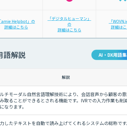
「デジタルヒューマン」
amie Helpbot」の
「WOVN.
の
詳細はこちら
詳細はこ
詳細はこちら
用語解説
AI・DX用語集
解説
ルチモーダル自然言語理解技術により、会話音声から顧客の意
み取ることができるとされる機能です。IVRでの入力作業も削
になります。
力したテキストを自動で読み上げてくれるシステムの総称です