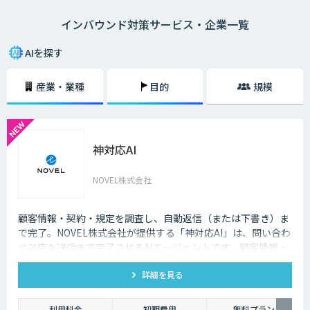
語対応のAIの導入が進んでいます。言語や営業時間を問わずにサービスを
インバウンド対策サービス・企業一覧
提供できるAIは、観光業界を支える味方となることでしょう。
AIを探す
産業・業種
目的
規模
神対応AI
NOVEL株式会社
顧客情報・契約・規定を調査し、自動返信（または下書き）ま
で完了。NOVEL株式会社が提供する「神対応AI」は、問い合わ
せ対応を送信まで完了させるAIエージェントです。顧客情報・
契約・規定を突き合わせて回答を数十秒で作成し、自動送信か
詳細を見る
下書き止めかを選べます。
利用料金
初期費用
無料プラン