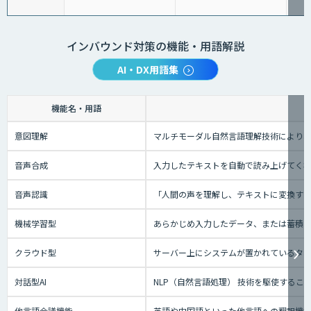
インバウンド対策の機能・用語解説
AI・DX用語集
機能名・用語
意図理解
マルチモーダル自然言語理解技術により、
音声合成
入力したテキストを自動で読み上げてく
音声認識
「人間の声を理解し、テキストに変換する技
機械学習型
あらかじめ入力したデータ、または蓄積さ
クラウド型
サーバー上にシステムが置かれているタイプ
対話型AI
NLP（自然言語処理） 技術を駆使する
他言語会議機能
英語や中国語といった他言語への翻訳機