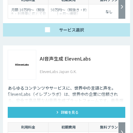
月額 10万円〜（税抜
50万円〜（税抜き・約
なし
き・利用量に応じて見
1ヶ月〜構築）
積り）
サービス
選択
AI音声生成 ElevenLabs
ElevenLabs Japan G.K.
あらゆるコンテンツやサービスに、世界中の言語と声を。
ElevenLabs（イレブンラボ）は、世界中の企業に信頼され
る、安全で高品質なAI音声生成プラットフォームです。最先端
の技術で自然な音声を生成し、多言語対応やボイスクローニン
詳細を見る
グ機能も、悪用を防ぐ倫理的ガードレールの中で提供します。
利用料金
初期費用
無料プラン