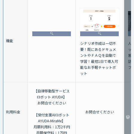
機能
人
シナリオ作成は一切不
ッ
要！既にあるドキュメ
客
ントやＦＡＱを自動で
話+
学習！最短1日で導入可
フ
能なお手軽チャットボ
ット
【自律移動型サービス
ロボット AYUDA】
お問合せください
利用料金
お問合せください
【受付支援AIロボット
AYUDA-MiraMe】
月額利用料：1万2千円
月額保守料：1万円