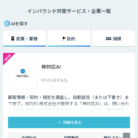
語対応のAIの導入が進んでいます。言語や営業時間を問わずにサービスを
インバウンド対策サービス・企業一覧
提供できるAIは、観光業界を支える味方となることでしょう。
AIを探す
産業・業種
目的
規模
神対応AI
NOVEL株式会社
顧客情報・契約・規定を調査し、自動返信（または下書き）ま
で完了。NOVEL株式会社が提供する「神対応AI」は、問い合わ
せ対応を送信まで完了させるAIエージェントです。顧客情報・
契約・規定を突き合わせて回答を数十秒で作成し、自動送信か
詳細を見る
下書き止めかを選べます。
利用料金
初期費用
無料プラン