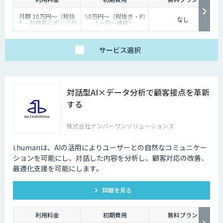
月額 10万円〜（税抜
50万円〜（税抜き・約
なし
き・利用量に応じて見
1ヶ月〜構築）
積り）
サービス
選択
対話型AI×データ分析で顧客接点を革新
する
株式会社ナンバーワンソリューションズ
i.humanは、AIの活用によりユーザーとの自然なコミュニケー
ションを可能にし、対話した内容を分析し、顧客対応の改善、
最適化支援を可能にします。
詳細を見る
利用料金
初期費用
無料プラン