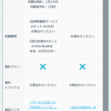
月額利用料：1万2千円
月額保守料：1万円
【自律移動型サービス
ロボット AYUDA】
お問合せください
初期費用
お問合せください
【受付支援AIロボット
AYUDA-MiraMe】
本体：69万8千円～
無料プラン
無料
お問合わせください
お問合わせください
トライアル
「サービスロボット
「AYUDAシリーズ」」
「amie Helpbot」の
製品リンク