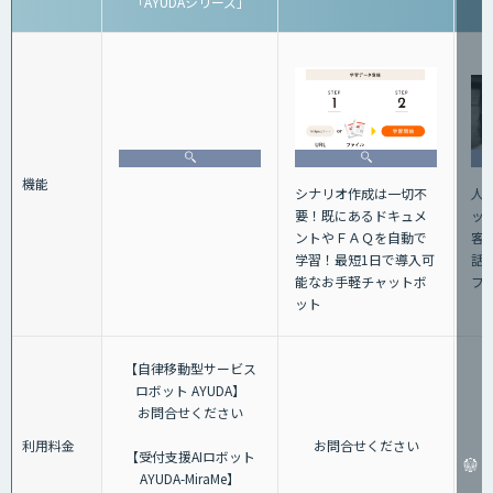
「AYUDAシリーズ」
機能
人
シナリオ作成は一切不
ッ
要！既にあるドキュメ
客
ントやＦＡＱを自動で
話+
学習！最短1日で導入可
フ
能なお手軽チャットボ
ット
【自律移動型サービス
ロボット AYUDA】
お問合せください
利用料金
お問合せください
【受付支援AIロボット
AYUDA-MiraMe】