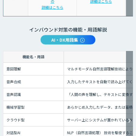
の
詳細はこちら
詳細はこちら
インバウンド対策の機能・用語解説
AI・DX用語集
機能名・用語
意図理解
マルチモーダル自然言語理解技術により、
音声合成
入力したテキストを自動で読み上げてく
音声認識
「人間の声を理解し、テキストに変換する技
機械学習型
あらかじめ入力したデータ、または蓄積さ
クラウド型
サーバー上にシステムが置かれているタイプ
対話型AI
NLP（自然言語処理） 技術を駆使する