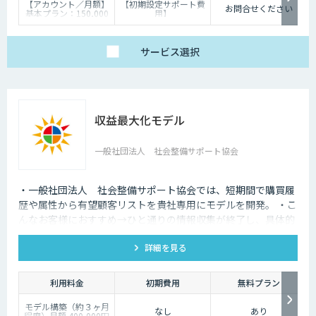
【アカウント／月額】
【初期設定サポート費
お問合せください
基本プラン：150,000
用】
円（税抜）
基本プラン：90,000円
（税抜）
※導入・運用サポート
が基本プランに含まれ
サービス
選択
ています。
※工場・現場ごとのア
カウント発行を想定、
1アカウントで複数ユ
ーザーがご利用いただ
けます。
※メンテナンス/アップ
収益最大化モデル
デート料金は月額費用
に含まれています。
一般社団法人 社会整備サポート協会
・一般社団法人 社会整備サポート協会では、短期間で購買履
歴や属性から有望顧客リストを貴社専用にモデルを開発。 ・こ
んなお客様におすすめ→ひと通りの情報収集が終了し、具体的
なモデル開発を検討しているお客様。
詳細を見る
利用料金
初期費用
無料プラン
モデル構築（約３ヶ月
なし
あり
程度）月額 400,000円