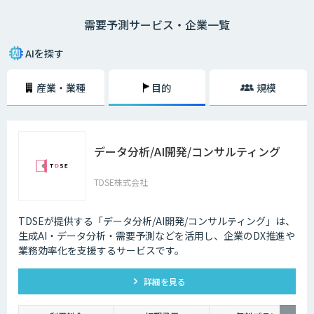
規模なキャンペーンやイベントといったイレギュラーな出来事の発生で、
需要予測サービス・企業一覧
過去の経験が覆されることもあります。また、昨今は消費者ニーズが多様
化しており、さまざまな商品で小ロット・多品種展開が求められるように
なっています。もともとマージンが薄いため、過剰在庫を抱えると即利益
AIを探す
率に響いてしまうのです。特に食品・飲料分野は、消費期限が短い上にイ
ベントや気象条件といったさまざまな要因が売り上げを左右します。ベテ
産業・業種
目的
規模
ランでも難しいこの需要予測を、AIによる機械学習を活用して行うという
のが需要予測システムです。
データ分析/AI開発/コンサルティング
TDSE株式会社
TDSEが提供する「データ分析/AI開発/コンサルティング」は、
生成AI・データ分析・需要予測などを活用し、企業のDX推進や
業務効率化を支援するサービスです。
詳細を見る