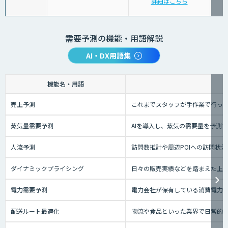
詳細はこちら
需要予測の機能・用語解説
AI・DX用語集
機能名・用語
売上予測
これまでスタッフが手作業で行っ
蒸気量需要予測
AIを導入し、蒸気の需要量を予測
人流予測
訪問数推計や周辺POIへの訪問状
ダイナミックプライシング
日々の販売実績などを踏まえた上
電力需要予測
電力会社が保有している消費電力な
配送ルート最適化
物流や食品といった業界で日常的