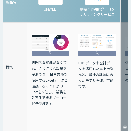
製品名
UMWELT
需要予測AI開発・コン
サルティングサービス
専門的な知識がなくて
欠
POSデータや会計デー
機能
も、さまざまな数量を
ス
タを活用した売上予測
予測でき、 日常業務で
ー
など、貴社の課題に合
使用するExcelデータと
の
ったモデル開発が可能
連携することにより
です。
CSVをAI化し、 業務を
効率化できるノーコー
ド予測AIです。