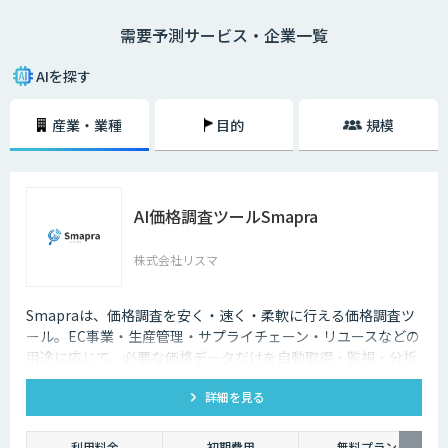
規模なキャンペーンやイベントといったイレギュラーな出来事の発生で、
需要予測サービス・企業一覧
過去の経験が覆されることもあります。また、昨今は消費者ニーズが多様
化しており、さまざまな商品で小ロット・多品種展開が求められるように
なっています。もともとマージンが薄いため、過剰在庫を抱えると即利益
AIを探す
率に響いてしまうのです。特に食品・飲料分野は、消費期限が短い上にイ
ベントや気象条件といったさまざまな要因が売り上げを左右します。ベテ
産業・業種
目的
規模
ランでも難しいこの需要予測を、AIによる機械学習を活用して行うという
のが需要予測システムです。
AI価格調査ツールSmapra
株式会社リスマ
Smapraは、価格調査を安く・速く・柔軟に行える価格調査ツ
ール。EC事業・生産管理・サプライチェーン・リユースなどの
用途に応じて、必要な価格データだけを自動取得・監視・分析
できる。
詳細を見る
利用料金
初期費用
無料プラン