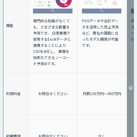
専門的な知識がなくて
欠
POSデータや会計デー
機能
も、さまざまな数量を
ス
タを活用した売上予測
予測でき、 日常業務で
ー
など、貴社の課題に合
使用するExcelデータと
の
ったモデル開発が可能
連携することにより
です。
CSVをAI化し、 業務を
効率化できるノーコー
ド予測AIです。
利用料金
お問合せください
月額150万円〜400万円
初期費用
お問合せください
なし