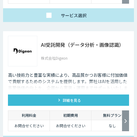
サービス
選択
AI受託開発（データ分析・画像認識）
株式会社Digeon
高い技術力と豊富な実績により、高品質かつお客様に付加価値
で貢献するためのシステムを提供します。弊社はAIを活用した
事業価値の向上を、企画から実装・運用までサポートいたしま
す。 社内研究開発チームで最先端AI技術のキャッチアップとAI
詳細を見る
モジュール構築に注力し、 蓄積したアルゴリズムを組み合わせ
ることで最先端のアルゴリズムによる付加価値を迅速に提供し
ます。
利用料金
初期費用
無料プラン
お問合せください
お問合せください
なし