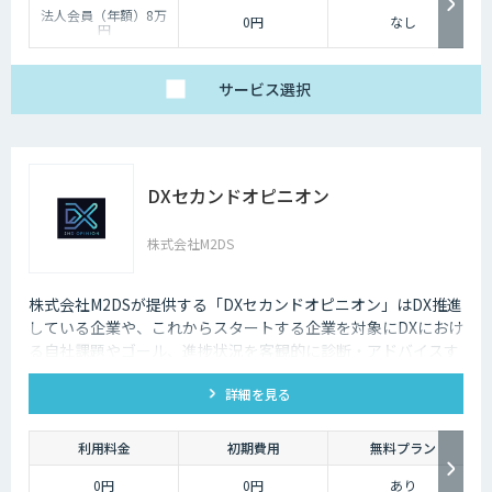
法人会員（年額）8万
0円
なし
円
サービス
選択
DXセカンドオピニオン
株式会社M2DS
株式会社M2DSが提供する「DXセカンドオピニオン」はDX推進
している企業や、これからスタートする企業を対象にDXにおけ
る自社課題やゴール、進捗状況を客観的に診断・アドバイスす
るサービスです
詳細を見る
利用料金
初期費用
無料プラン
0円
0円
あり