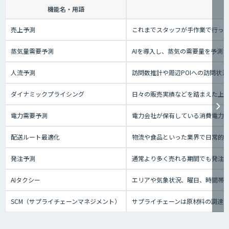
機能名・用語
売上予測
これまでスタッフが手作業で行っ
蒸気量需要予測
AIを導入し、蒸気の需要量を予測
人流予測
訪問数推計や周辺POIへの訪問状
ダイナミックプライシング
日々の販売実績などを踏まえた上
電力需要予測
電力会社が保有している消費電力な
配送ルート最適化
物流や食品といった業界で日常的
発注予測
通常より多く売れる期間でも発注
AIタクシー
エリアや気象状況、曜日、時間帯、
SCM（サプライチェーンマネジメント）
サプライチェーンは原材料の調達