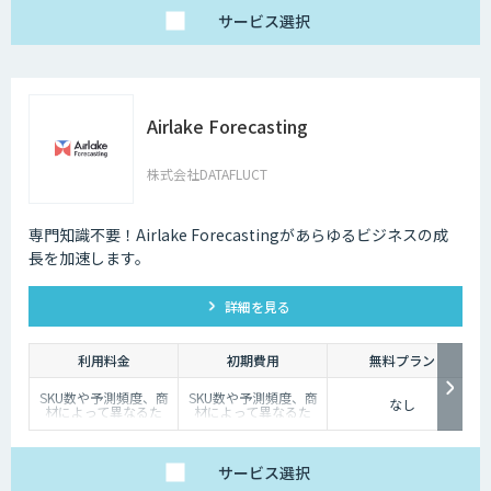
サービス
選択
Airlake Forecasting
株式会社DATAFLUCT
専門知識不要！Airlake Forecastingがあらゆるビジネスの成
長を加速します。
詳細を見る
利用料金
初期費用
無料プラン
SKU数や予測頻度、商
SKU数や予測頻度、商
なし
材によって異なるた
材によって異なるた
め、
め、
個別見積もりとさせて
個別見積もりとさせて
いただいています。
いただいています。
サービス
選択