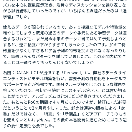
ズムを中心に複数提示頂き、活発なディスカッションを繰り返しな
がら試行錯誤していったのですが、
いちばんの課題だったのは「過
学習」
でした。
使えるデータが限られているので、あまり複雑なモデルや特徴量を
増やしてしまうと既知の過去のデータや手元にある学習データは適
合するけれども、まだ見ぬ未来のデータに当てはめて予測しようと
すると、逆に精度が下がりすぎてしまったりしたのです。加えて特
徴量を少なくしすぎると学習予測の特徴を捉えきれなくなったりし
て、毎週いろんなパターンを試していましたね。この期間内にでき
ることは一通りやり切ったんじゃないでしょうか。
石田：
DATAFLUCTが提供する「Perswell」は、
弊社のデータサイ
エンティストがモデル構築を行い、需要予測の自動化をトータルで
サポートする点
が特徴です。国分グループ様ではこのような課題を
抱えていたので、最初から絶対にこのモデルがいい、とは言い切る
ことができず、アルゴリズムは7つほどご提案させていただきまし
た。もともとPoCの期間は４ヶ月だったのですが、検証にまだ必要
だということで2ヶ月費やしました。卸売は通常の販売による「定
番」だけではなく、「特売」や「新商品」などアプローチそのもの
を変えないといけません。その後の本番開発に進むためにはその辺
りの要件定義も必要でした。