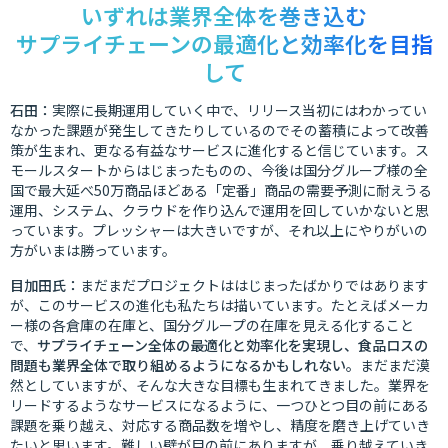
いずれは業界全体を巻き込む
サプライチェーンの最適化と効率化を目指
して
石田：
実際に長期運用していく中で、リリース当初にはわかってい
なかった課題が発生してきたりしているのでその蓄積によって改善
策が生まれ、更なる有益なサービスに進化すると信じています。ス
モールスタートからはじまったものの、今後は国分グループ様の全
国で最大延べ50万商品ほどある「定番」商品の需要予測に耐えうる
運用、システム、クラウドを作り込んで運用を回していかないと思
っています。プレッシャーは大きいですが、それ以上にやりがいの
方がいまは勝っています。
目加田氏：
まだまだプロジェクトははじまったばかりではあります
が、このサービスの進化も私たちは描いています。たとえばメーカ
ー様の各倉庫の在庫と、国分グループの在庫を見える化すること
で、
サプライチェーン全体の最適化と効率化を実現し、食品ロスの
問題も業界全体で取り組めるようになるかもしれない。
まだまだ漠
然としていますが、そんな大きな目標も生まれてきました。業界を
リードするようなサービスになるように、一つひとつ目の前にある
課題を乗り越え、対応する商品数を増やし、精度を磨き上げていき
たいと思います。難しい壁が目の前にありますが、乗り越えていき