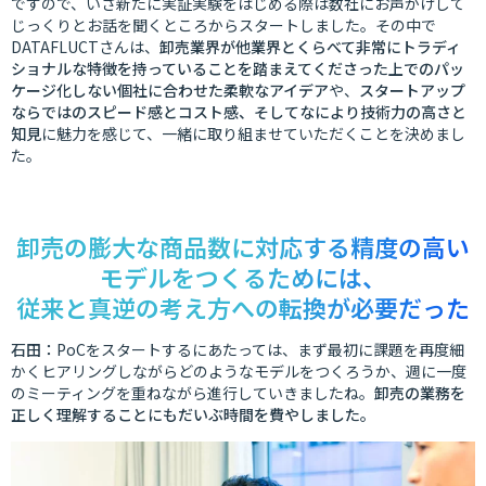
ですので、いざ新たに実証実験をはじめる際は数社にお声がけして
じっくりとお話を聞くところからスタートしました。その中で
DATAFLUCTさんは、
卸売業界が他業界とくらべて非常にトラディ
ショナルな特徴を持っていることを踏まえてくださった上でのパッ
ケージ化しない個社に合わせた柔軟なアイデア
や、
スタートアップ
ならではのスピード感とコスト感、そしてなにより技術力の高さと
知見
に魅力を感じて、一緒に取り組ませていただくことを決めまし
た。
卸売の膨大な商品数に対応する精度の高い
モデルをつくるためには、
従来と真逆の考え方への転換が必要だった
石田：
PoCをスタートするにあたっては、まず最初に課題を再度細
かくヒアリングしながらどのようなモデルをつくろうか、週に一度
のミーティングを重ねながら進行していきましたね。
卸売の業務を
正しく理解することにもだいぶ時間を費やしました。