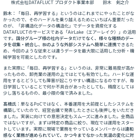
株式会社DATAFLUCT プロダクト事業本部 鈴木 剣之介
鈴木：
「毎日、再学習する」というのはこれまでにやったことがな
かったので、そのハードルを乗り越えるためにいちばん重要だった
のが、「非構造化データの構造化」でデータを資産化する
DATAFLUCTのサービスである「AirLake（エアーレイク）」の活用
です。
国分グループ様の社内データだけでなく、様々な種類のデー
タを収集・統合し、BIのような外部システムへ簡単に連携
できるた
め、今回のような従来とは違うデータを最大限に活用した分析・機
械学習を可能としたのです。
また実際に「毎日、再学習する」というのは、非常に難易度が高か
ったものの、卸売業の運用の上ではとても有効でした。ハードな運
用をするとどうしても障害が起こりやすい構造になるのですが、毎
日学習していることで何か不具合があったとしても、精度としては
少し落ちるものの、最小限の傷で済みました。
髙橋氏：
単なるPoCではなく、本番運用を大前提としたシステムを
構築していたので、経営会議で発表したときにも後押しをいただき
ました。実装に向けての意思決定もスムーズに進みました。全商品
ではないですが、まずは特定の商品に絞り、現在では運用をスター
トしています。実際に現場で業務をやっているメンバーからは
違和
感なく業務が進められていて、かつ今までなかった気温の変化に対