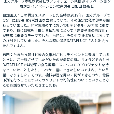
国分グループ本社株式会社サプライチェーン統括部
イノベーション
推進部
イノベーション推進課長
目加田
雄亮
氏
目加田氏：
この構想をスタートした当時は2019年。国分グループで
は5年に1度長期経営計画を立案していて、その策定に私の部署が関
わっていました。経営戦略の中においてもデジタル化が非常に重要
であり、
特に卸売を手掛ける私たちにとって「需要予測の高度化」
が非常に重要なテーマでした。
当時は、その中で推進実現に向けて
の検討をしていました。そんな時に偶然DATAFLUCTさんと出会っ
たんですよね。
石田：
たまたま弊社代表の久米村がピッチイベントに登壇している
ときに、ご一緒させていただいたのが最初の縁。ちょうどそのとき
DATAFLUCTでは惣菜の食品廃棄ロスについてのプロジェクトを行
なっていたこともあり、いつか一緒にできたらいいですね、という
話になりました。その後、機械学習を用いて何ができるのか、需要
予測を行うことについてのメリットや可能性についてということな
どをお話させていただきましたね。