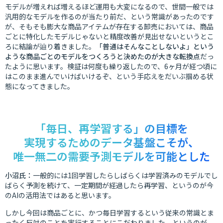
モデルが増えれば増えるほど運用も大変になるので、世間一般では
汎用的なモデルを作るのが当たり前だ、という常識があったのです
が、そもそも膨大な商品アイテムが存在する卸売においては、商品
ごとに特化したモデルじゃないと精度改善が見出せないというとこ
ろに結論が辿り着きました。
「普通はそんなことしないよ」という
ような商品ごとのモデルをつくろうと決めたのが大きな転換点
だっ
たように思います。検証は何度も繰り返したので、6ヶ月が経つ頃に
はこのまま進んでいけばいけるぞ、という手応えをだいぶ掴める状
態になってきました。
「毎日、再学習する」の目標を
実現するためのデータ基盤こそが、
唯一無二の需要予測モデルを可能とした
小沼氏：
一般的には1回学習したらしばらくは学習済みのモデルでし
ばらく予測を続けて、一定期間が経過したら再学習、というのが今
のAIの活用法ではあると思います。
しかし今回は商品ごとに、かつ毎日学習するという従来の常識とま
ったく反対のことを実行することにこだわりました。というのが、