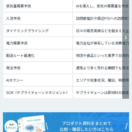
蒸気量需要予測
AIを導入し、蒸気の需要量を予測
人流予測
訪問数推計や周辺POIへの訪問状
ダイナミックプライシング
日々の販売実績などを踏まえた上
電力需要予測
電力会社が保有している消費電力な
配送ルート最適化
物流や食品といった業界で日常的
発注予測
通常より多く売れる期間でも発注
AIタクシー
エリアや気象状況、曜日、時間帯、
SCM（サプライチェーンマネジメント）
サプライチェーンは原材料の調達
プロダクト資料をまとめて
比較・確認したい方はこちら