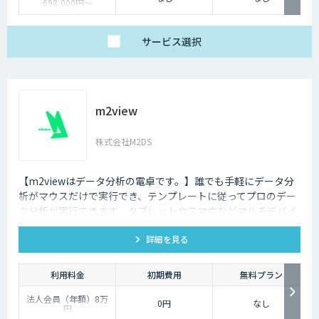
698,000円〜
PoC開発：4,800,000
円〜
受託開発：都度ご相談
サービス
選択
m2view
株式会社M2DS
【m2viewはデータ分析の電卓です。】誰でも手軽にデータ分
析がマウスだけで実行でき、テンプレートに従ってプロのデー
タ分析が実行できます。タブレットやスマホなどマルチデバイ
ス対応で、ブラウザから利用できます。現状分析や需要予測な
詳細を見る
ど高度なデータ分析があなたの社内で実現できます。
利用料金
初期費用
無料プラン
法人会員（年額）8万
0円
なし
円