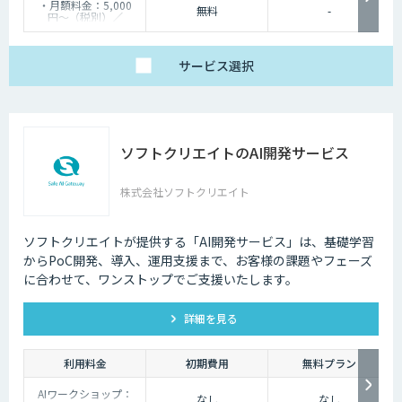
・月額料金：5,000
無料
-
円〜（税別）／
100URL〜
・料金体系：従量課金
（追跡URL数に応じた
段階制）
サービス
選択
・最低契約期間：なし
ソフトクリエイトのAI開発サービス
株式会社ソフトクリエイト
ソフトクリエイトが提供する「AI開発サービス」は、基礎学習
からPoC開発、導入、運用支援まで、お客様の課題やフェーズ
に合わせて、ワンストップでご支援いたします。
詳細を見る
利用料金
初期費用
無料プラン
AIワークショップ：
なし
なし