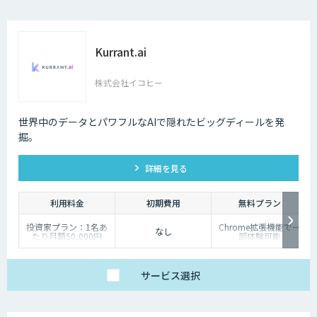
Kurrant.ai
株式会社イコヒー
世界中のデータとパワフルなAIで隠れたビッグディールを発
掘。
詳細を見る
利用料金
初期費用
無料プラン
投資家プラン：1名あ
Chrome拡張機能で一
なし
たり月額50,000円
部体験可能
企業プラン：ご相談く
ださい
サービス
選択