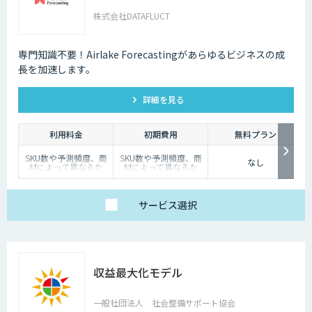
株式会社DATAFLUCT
専門知識不要！Airlake Forecastingがあらゆるビジネスの成
長を加速します。
詳細を見る
利用料金
初期費用
無料プラン
SKU数や予測頻度、商
SKU数や予測頻度、商
なし
材によって異なるた
材によって異なるた
め、
め、
個別見積もりとさせて
個別見積もりとさせて
いただいています。
いただいています。
サービス
選択
収益最大化モデル
一般社団法人 社会整備サポート協会