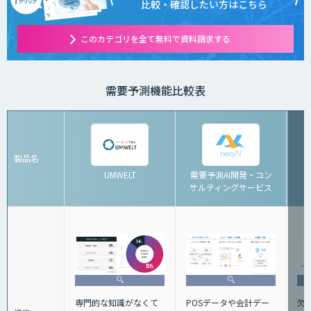
比較・確認したい方はこちら
このカテゴリを全て無料で資料請求する
需要予測機能比較表
製品名
UMWELT
需要予測AI開発・コン
サルティングサービス
専門的な知識がなくて
欠
POSデータや会計デー