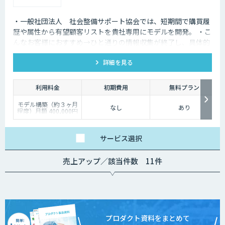
・一般社団法人 社会整備サポート協会では、短期間で購買履
歴や属性から有望顧客リストを貴社専用にモデルを開発。 ・こ
んなお客様におすすめ→ひと通りの情報収集が終了し、具体的
なモデル開発を検討しているお客様。
詳細を見る
利用料金
初期費用
無料プラン
モデル構築（約３ヶ月
なし
あり
程度）月額 400,000円
～
モデル構築後の保守
（約１２ヶ月程度）月
額 100,000円～
サービス
選択
売上アップ／該当件数 11件
プロダクト資料をまとめて