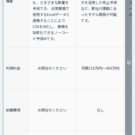
機能
も、さまざまな数量を
ス
タを活用した売上予測
予測でき、 日常業務で
ー
など、貴社の課題に合
使用するExcelデータと
の
ったモデル開発が可能
連携することにより
です。
CSVをAI化し、 業務を
効率化できるノーコー
ド予測AIです。
利用料金
お問合せください
月額150万円〜400万円
初期費用
お問合せください
なし