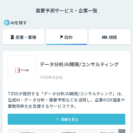
規模なキャンペーンやイベントといったイレギュラーな出来事の発生で、
需要予測サービス・企業一覧
過去の経験が覆されることもあります。また、昨今は消費者ニーズが多様
化しており、さまざまな商品で小ロット・多品種展開が求められるように
なっています。もともとマージンが薄いため、過剰在庫を抱えると即利益
AIを探す
率に響いてしまうのです。特に食品・飲料分野は、消費期限が短い上にイ
ベントや気象条件といったさまざまな要因が売り上げを左右します。ベテ
産業・業種
目的
規模
ランでも難しいこの需要予測を、AIによる機械学習を活用して行うという
のが需要予測システムです。
データ分析/AI開発/コンサルティング
TDSE株式会社
TDSEが提供する「データ分析/AI開発/コンサルティング」は、
生成AI・データ分析・需要予測などを活用し、企業のDX推進や
業務効率化を支援するサービスです。
詳細を見る