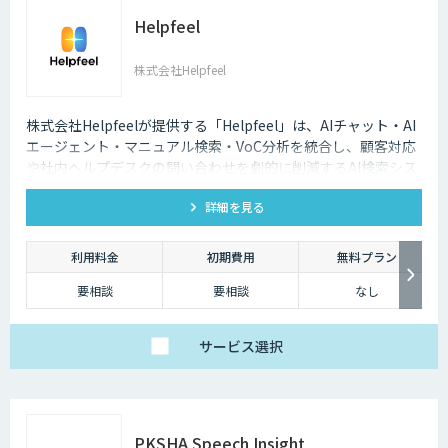
Helpfeel
株式会社Helpfeel
株式会社Helpfeelが提供する「Helpfeel」は、AIチャット・AI
エージェント・マニュアル検索・VoC分析を統合し、顧客対応
や社内ヘルプデスクの問い合わせを劇的に削減するAI検索シス
テムです。特許技術と手厚い伴走支援で、誰でも即座に答えを
詳細を見る
見つけられます。
利用料金
初期費用
無料プラン
要相談
要相談
なし
サービス
選択
PKSHA Speech Insight