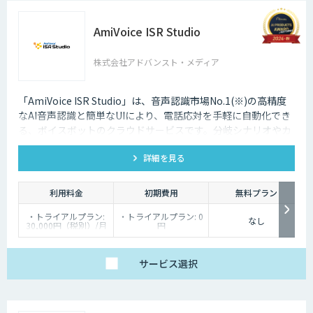
AmiVoice ISR Studio
株式会社アドバンスト・メディア
「AmiVoice ISR Studio」は、音声認識市場No.1(※)の高精度
なAI音声認識と簡単なUIにより、電話応対を手軽に自動化でき
る、ボイスボットのクラウドサービスです。分岐シナリオやカ
スタマイズも可能な音声認識エンジン、電話転送などにより、
詳細を見る
さまざまな電話シーンに対応します。※ 出典：合同会社
ecarlate「音声認識市場動向 2024」 音声認識ソフトウェア/ク
ラウドサービス市場
利用料金
初期費用
無料プラン
・トライアルプラン:
・トライアルプラン: 0
なし
30,000円（税別）/月
円
・通常プラン：基本料
・通常プラン：お問い
金と、受電時間などに
合わせください
応じた利用料金を組み
合わせた価格体系で提
サービス
選択
供しています。詳しく
はお問い合わせくださ
い。