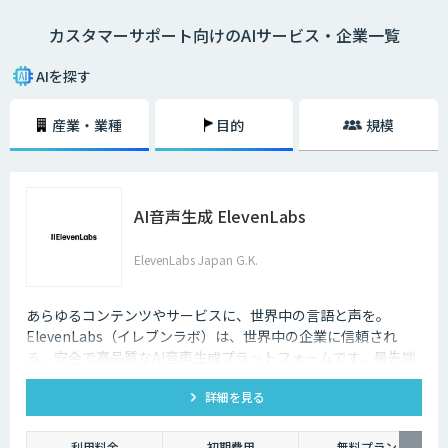
カスタマーサポート向けのAIサービス・企業一覧
AIを探す
産業・業種
目的
規模
AI音声生成 ElevenLabs
ElevenLabs Japan G.K.
あらゆるコンテンツやサービスに、世界中の言語と声を。
ElevenLabs（イレブンラボ）は、世界中の企業に信頼され
る、安全で高品質なAI音声生成プラットフォームです。最先端
の技術で自然な音声を生成し、多言語対応やボイスクローニン
詳細を見る
グ機能も、悪用を防ぐ倫理的ガードレールの中で提供します。
利用料金
初期費用
無料プラン