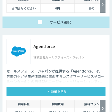
お問合せください
0円
あり
サービス
選択
Agentforce
株式会社セールスフォース・ジャパン
セールスフォース・ジャパンが提供する「Agentforce」は、
労働力不足や生産性課題に直面するカスタマーサービスやコー
ルセンター向けの自律型AIエージェントソリューションです。
顧客データのあるCRM上につくることで、顧客一人ひとりにパ
詳細を見る
ーソナライズされた対応を可能にし、業務効率化と顧客体験向
上を実現します。
利用料金
初期費用
無料プラン