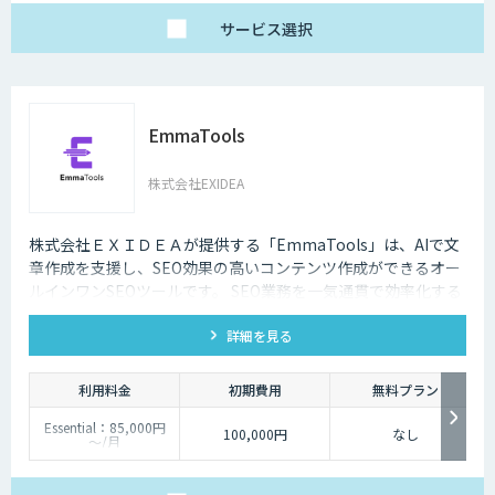
サービス
選択
EmmaTools
株式会社EXIDEA
株式会社ＥＸＩＤＥＡが提供する「EmmaTools」は、AIで文
章作成を支援し、SEO効果の高いコンテンツ作成ができるオー
ルインワンSEOツールです。 SEO業務を一気通貫で効率化する
ことができ、生成AIを活用してSEO対策を進めていきたい、効
詳細を見る
率化していきたい方におすすめです。
利用料金
初期費用
無料プラン
Essential：85,000円
100,000円
なし
～/月
最低利用価格は年間払
いでの価格です。
使用する機能によって