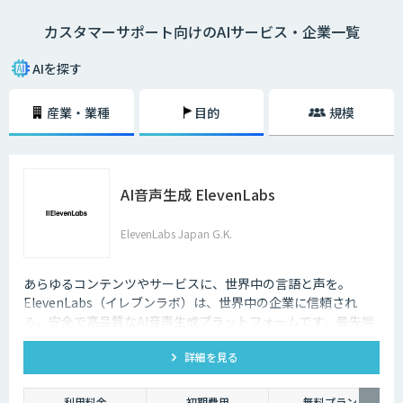
カスタマーサポート向けのAIサービス・企業一覧
AIを探す
産業・業種
目的
規模
AI音声生成 ElevenLabs
ElevenLabs Japan G.K.
あらゆるコンテンツやサービスに、世界中の言語と声を。
ElevenLabs（イレブンラボ）は、世界中の企業に信頼され
る、安全で高品質なAI音声生成プラットフォームです。最先端
の技術で自然な音声を生成し、多言語対応やボイスクローニン
詳細を見る
グ機能も、悪用を防ぐ倫理的ガードレールの中で提供します。
利用料金
初期費用
無料プラン