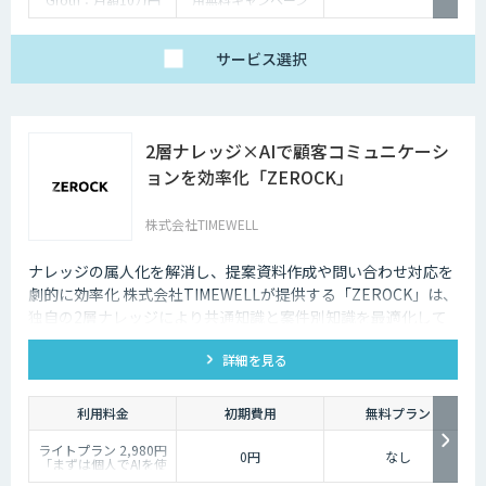
Enterprise：月額20万
中）
円
Trial：各プランの半
サービス
選択
額 ３０日間限定
2層ナレッジ×AIで顧客コミュニケーシ
ョンを効率化「ZEROCK」
株式会社TIMEWELL
ナレッジの属人化を解消し、提案資料作成や問い合わせ対応を
劇的に効率化 株式会社TIMEWELLが提供する「ZEROCK」は、
独自の2層ナレッジにより共通知識と案件別知識を最適化して
活用できるAIエージェントです 。資料作成や返信工数を最大
詳細を見る
80%削減し、商談獲得までを自動化します。
利用料金
初期費用
無料プラン
ライトプラン 2,980円
0円
なし
「まずは個人でAIを使
い倒したい」方に