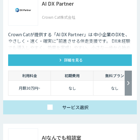
AI DX Partner
Crown Cat株式会社
Crown Catが提供する「AI DX Partner」は 中小企業のDXを、
やさしく・速く・確実に”前進させる伴走支援です。 DX未経験
でも導入しやすく、効果を実感しやすい、小さな一歩から始め
るDX支援サービスです。 AI DX Partnerは、大手企業のDX支援
詳細を見る
で培ったノウハウをベースに、 地方・中小企業のための“現実
的なDX”を設計・実装・運用まで一貫して支援いたします。 私
たちは、コンサル×開発×AIの力で、現場に寄り添った 『ちょ
利用料金
初期費用
無料プラン
うどいいDX』を実現します。
月額30万円~
なし
なし
サービス
選択
AIなんでも相談室