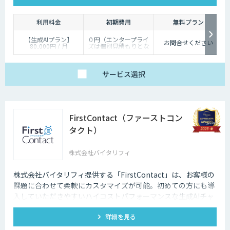
利用料金
初期費用
無料プラン
【生成AIプラン】
０円（エンタープライ
お問合せください
80,000円 / 月
ズは個別見積もりとな
【Q&Aプラン】45,000
ります）
円 / 月
【シナリオプラン】
9,800円 / 月
サービス
選択
【エンタープライズ】
個別見積もり / 月
FirstContact（ファーストコン
タクト）
株式会社バイタリフィ
株式会社バイタリフィ提供する「FirstContact」は、お客様の
課題に合わせて柔軟にカスタマイズが可能。初めての方にも導
入していただきやすいハイコストパフォーマンスな生成AIチャ
ットボットです。
詳細を見る