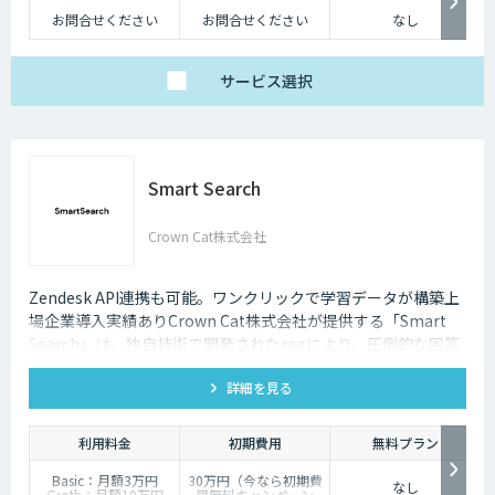
お問合せください
お問合せください
なし
サービス
選択
Smart Search
Crown Cat株式会社
Zendesk API連携も可能。ワンクリックで学習データが構築上
場企業導入実績ありCrown Cat株式会社が提供する「Smart
Search」は、独自技術で開発されたragにより、圧倒的な回答
精度を誇るAIチャットボットです。また回答精度が悪い時は管
詳細を見る
理画面から簡単にご自身でチューニングができる、簡単でかつ
高精度な特徴があります。
利用料金
初期費用
無料プラン
Basic：月額3万円
30万円（今なら初期費
なし
Groth：月額10万円
用無料キャンペーン