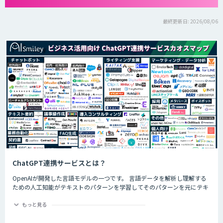
最終更新日: 2026/08/06
ChatGPT連携サービスとは？
OpenAIが開発した言語モデルの一つです。 言語データを解析し理解する
ための人工知能がテキストのパターンを学習してそのパターンを元にテキ
ストを生成したり自然言語のタスクを実行したりすることができます。
ChatGPTの最大の特徴として、人間との自然な対話を模倣することがで
もっと見る
き、多くの企業や研究者によりさまざまな応用分野で活用されています。