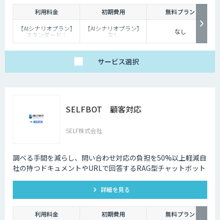
利用料金
初期費用
無料プラン
【AIシナリオプラン】
【AIシナリオプラン】
なし
スタンダード：
なし
￥2,980～/月、プレミ
【生成AIプラン】：
アム：￥15,000～/
￥100,000
月、プロ：￥29,000
～/月（10万PVを超え
サービス
選択
る分は別途請求）
【生成AIプラン】
￥80,000～/月（質問
回数～5000回、超過分
は別途請求）
SELFBOT 顧客対応
SELF株式会社
調べる手間を減らし、問い合わせ対応の負担を50%以上軽減自
社の持つドキュメントやURLで回答するRAG型チャットボット
詳細を見る
利用料金
初期費用
無料プラン