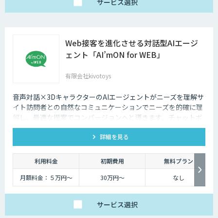
サービス
選択
Web接客を進化させる対話型AIエージ
ェント「AI’mON for WEB」
有限会社kivotoys
音声対話×3DキャラクターのAIエージェントがニーズを理解サ
イト訪問者との自然なコミュニケーションでニーズを的確に理
解し、最適な提案でコンバージョンへと導きます。チャットボ
ットを超えた最強のデジタル営業、デジタル広報担当です。
詳細を見る
利用料金
初期費用
無料プラン
月額料金：５万円〜
30万円〜
なし
サービス
選択