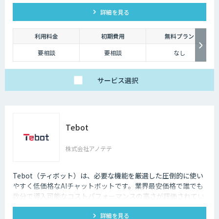
テムです。特許技術と手厚い伴走支援で、誰でも即座に答えを
詳細を見る
見つけられます。
利用料金
初期費用
無料プラン
要相談
要相談
なし
サービス
選択
Tebot
株式会社アノテテ
Tebot（ティボット）は、必要な機能を厳選した圧倒的に使い
やすく低価格なAIチャットボットです。業界最安価格で誰でも
数分で導入可能なコストパフォーマンスの高さが評価されてい
ます。ユーザーの自己解決促進や顧客ニーズの収集、リード獲
詳細を見る
得を今すぐ実現。14日間無料でお試しいただけます。