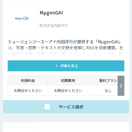
MµgenGAI
株式会社内田洋行
ミュージェンジーエーアイ内田洋行が提供する「MµgenGAI」
は、写真・図表・テキストの文脈を理解しRAGを自動構築。社
内情報の収集・検索・生成に適したAIソリューションです。業
種を問わず業務効率とナレッジ活用を支援します。
詳細を見る
利用料金
初期費用
無料プラン
お問合せください
お問合せください
なし
サービス
選択