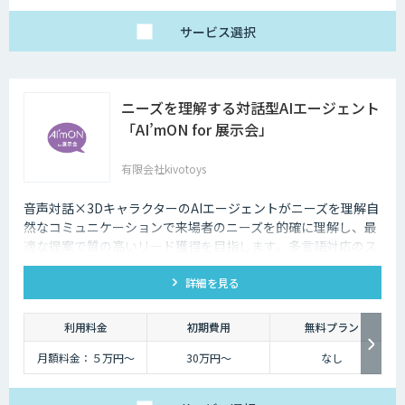
・1名様利用
・AIチャット無制限
で、日々の壁打ちや調
サービス
選択
査を効率化
※AIスライド作成など
一部機能制限あり
スタンダードプラン
30,000円
ニーズを理解する対話型AIエージェント
「チームで業務を劇的
に変えたい」方に
「AI’mON for 展示会」
・5名様まで一律料金
で使い放題
・全機能制限なし！ AI
有限会社kivotoys
スライドも自動作成
・1名あたり実質6,000
円で、チームの生産性
を最大化
音声対話×3DキャラクターのAIエージェントがニーズを理解自
然なコミュニケーションで来場者のニーズを的確に理解し、最
適な提案で質の高いリード獲得を目指します。多言語対応のス
タッフとして、人件費削減も実現。対話記録の取得・分析で展
詳細を見る
示会後の追客も確実な成果へ。
利用料金
初期費用
無料プラン
月額料金：５万円〜
30万円〜
なし