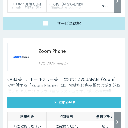
Basic：月額3万円
30万円（今なら初期費
なし
Groth：月額10万円
用無料キャンペーン
Enterprise：月額20万
中）
円
Trial：各プランの半
サービス
選択
額 ３０日間限定
Zoom Phone
ZVC JAPAN 株式会社
0ABJ 番号、トールフリー番号に対応！ZVC JAPAN（Zoom）
が提供する「Zoom Phone」は、AI機能と高品質な通話を兼ね
備えた法人向けクラウド電話システムです。従来の交換機
（PBX）を必要としないため、導入や運用にかかるコストを大
詳細を見る
幅に削減できます。
利用料金
初期費用
無料プラン
※ご確認ください
※ご確認ください
なし