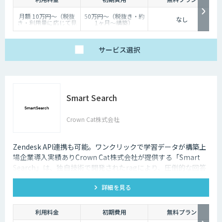
月額 10万円〜（税抜
50万円〜（税抜き・約
なし
き・利用量に応じて見
1ヶ月〜構築）
積り）
サービス
選択
Smart Search
Crown Cat株式会社
Zendesk API連携も可能。ワンクリックで学習データが構築上
場企業導入実績ありCrown Cat株式会社が提供する「Smart
Search」は、独自技術で開発されたragにより、圧倒的な回答
精度を誇るAIチャットボットです。また回答精度が悪い時は管
詳細を見る
理画面から簡単にご自身でチューニングができる、簡単でかつ
高精度な特徴があります。
利用料金
初期費用
無料プラン