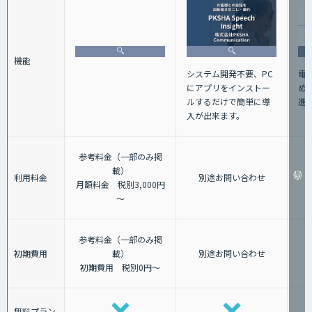
機能
電
システム開発不要、PC
め
にアプリをインストー
進
ルするだけで簡単に導
入が出来ます。
参考料金（一部のみ掲
載）
利用料金
別途お問い合わせ
月額料金 税別3,000円
～
参考料金（一部のみ掲
初期費用
載）
別途お問い合わせ
初期費用 税別0円～
無料プラン