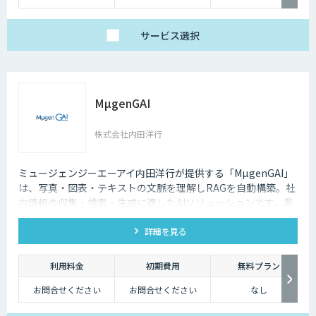
サービス
選択
MµgenGAI
株式会社内田洋行
ミュージェンジーエーアイ内田洋行が提供する「MµgenGAI」
は、写真・図表・テキストの文脈を理解しRAGを自動構築。社
内情報の収集・検索・生成に適したAIソリューションです。業
種を問わず業務効率とナレッジ活用を支援します。
詳細を見る
利用料金
初期費用
無料プラン
お問合せください
お問合せください
なし