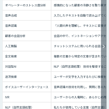
オペレーターのストレス度分析
感情的になった顧客の冷静さを取り戻す
音声合成
入力したテキストを自動で読み上げてく
音声認識
「人間の声を理解し、テキストに変換する技
顧客の会話分析
会話の中で、イントネーションやアクセン
人工無脳
チャットシステムに用いられる会話シミ
全文検索
複数の文書から特定の文章が含まれてい
対話型AI
NLP（自然言語処理） 技術を駆使する
逐次検索
ユーザーが文字を入力するたびに検索を実
ボイスユーザーインターフェース
音声認識の技術を利用し、質問に答えたり、テ
IVR
ユーザーからの入電時に、あらかじめ用
NLP（自然言語処理）
私たちが使用している言葉（自然言語）