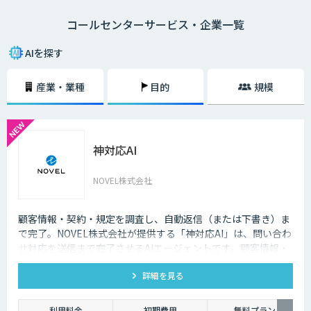
になり、電話対応の品質も向上しました。
コールセンターサービス・企業一覧
メールでのやり取りに比べ、チャットでのやり取りは即時性があることも
大きな理由の一つです。顧客の時間の都合に合わせて問い合わせができる
AIを探す
ようになることで、カスタマーサポートが向上します。その結果顧客が知
りたいときにすぐ問題を解決できるので、顧客満足度も向上します。ま
産業・業種
目的
規模
た、AIによる自然なコミュニケーションを図ることで、顧客との関係性を
維持することも期待できます。
AI・人工知能では対応できないような複雑な質問や、利用者の意図する回
答ができなかった場合は、オペレーターによる有人チャットで継続対応を
神対応AI
可能にする機能も重要です。専門スキルを持ったオペレーターがチャット
による対応を行うとともに、その中で得られたナレッジを蓄積していくこ
とで、運用開始後の回答精度の維持と向上につながります。AIと専門家と
NOVEL株式会社
の連携が、自動回答率を高めるサイクルを回します。また、蓄積されたナ
レッジは、問い合わせをリアルタイムでテキスト化し、問い合わせ内容に
対する回答候補をオペレーターに提示するサービスにも活用することが可
顧客情報・契約・規定を調査し、自動返信（または下書き）ま
能です。回答内容の候補や関連する資料を瞬時に画面に表示できるように
で完了。NOVEL株式会社が提供する「神対応AI」は、問い合わ
なった結果、回答にかかる時間の短縮でき、顧客からの電話のつながりや
せ対応を送信まで完了させるAIエージェントです。顧客情報・
すさが改善されるのです。
契約・規定を突き合わせて回答を数十秒で作成し、自動送信か
詳細を見る
下書き止めかを選べます。
利用料金
初期費用
無料プラン