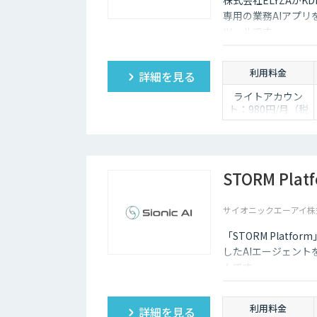
株式会社ELYZAがKDD
専用の業務AIアプ
ツールです。
利用料金
詳細を見る
ライトアカウン
ト：980円/月（税
抜き）
ベーシックアカウ
ント：2,980円/月
（税抜き）
プレミアムアカウ
STORM Plat
ント：4,980円/月
（税抜き）
サイオニックエーアイ株
※最低アカウント
数 20アカウント
「STORM Plat
したAIエージェン
ムです。
利用料金
詳細を見る