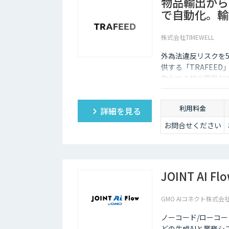
物品輸出から
で自動化。輸出
株式会社TIMEWELL
外為法違反リスクを5
供する「TRAFEE
動化する輸出管理AI
ク分析で目に見えな
利用料金
詳細を見る
お問合せください
JOINT AI Fl
GMO AIコネクト株式会
ノーコード/ローコードで
どの生成AIと業務シ