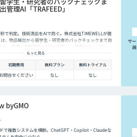
留学生・研究者のバックチェックま
管理AI「TRAFEED」
秒で判定。技術流出をAIで防ぐ。株式会社TIMEWELLが提
D」は、物品輸出から留学生・研究者のバックチェックまで自
サー
です 。複雑な規制判定を5秒で完了し 、高度なネットワー
選
もっと見る
い流出リスクを最小化します 。
初期費用
無料プラン
無料トライアル
お問合せください
なし
なし
ow byGMO
社
複数システムを横断。ChatGPT・Copilot・Claudeな
ステムを安全につなぐ。