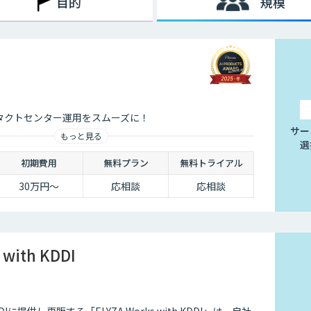
目的
規模
ンタクトセンター運用をスムーズに！
サー
もっと見る
選
初期費用
無料プラン
無料トライアル
30万円〜
応相談
応相談
 with KDDI