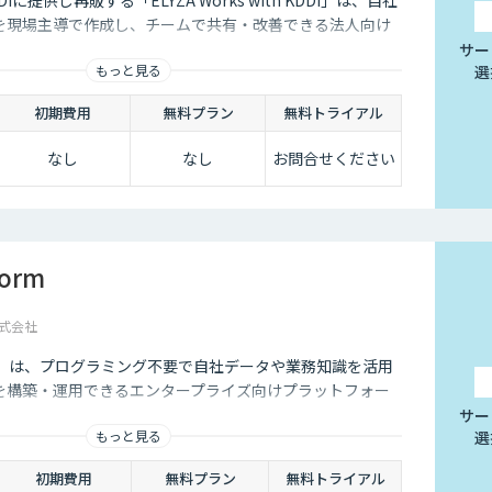
Iに提供し再販する「ELYZA Works with KDDI」は、自社
リを現場主導で作成し、チームで共有・改善できる法人向け
サー
もっと見る
選
初期費用
無料プラン
無料トライアル
なし
なし
お問合せください
form
式会社
form」は、プログラミング不要で自社データや業務知識を活用
トを構築・運用できるエンタープライズ向けプラットフォー
サー
もっと見る
選
初期費用
無料プラン
無料トライアル