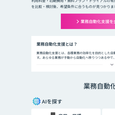
利用料金・初期費用・無料プラン・トライアルの有
を比較・検討後、希望条件に合うものが見つかりま
業務自動化支援を
業務自動化支援とは？
業務自動化支援とは、各種業務の効率化を目的とした自
す。あらゆる業務が手動から自動化へ移りつつある中で、
場によってその勢いは拡大しています。
日常の業務であるメール送信、データ管理、リストアッ
のです。また、この製品・サービスにはそれぞれ独自の機
す。
業務自動
このカテゴリーでは、特にどの企業でも関わりのある業
AIを探す