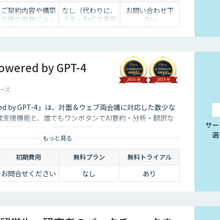
ご契約内容や構築
なし（代わりに、
お問い合わせ下
支援の有無によっ
デモ・PoCで実際
さい
て異なります。詳
の効果を体験いた
しくはご相談くだ
だけます）
さい。
ered by GPT-4
ーズ
red by GPT-4」は、対面＆ウェブ両会議に対応した数少な
成支援機能と、誰でもワンボタンでAI要約・分析・翻訳な
サー
能を搭載している、最強会議支援ツールです。
選
もっと見る
初期費用
無料プラン
無料トライアル
お問合せください
なし
あり