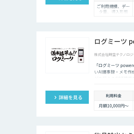
ご利用規模、デー
タ量、導入形態
（SaaS／オンプレ
ミス等）に応じて
個別にお見積りい
たします
ログミーツ pow
株式会社時空テクノロジ
「ログミーツ powe
いAI議事録・メモ作
どを行えるGPT機
利用料金
詳細を見る
月額10,000円～