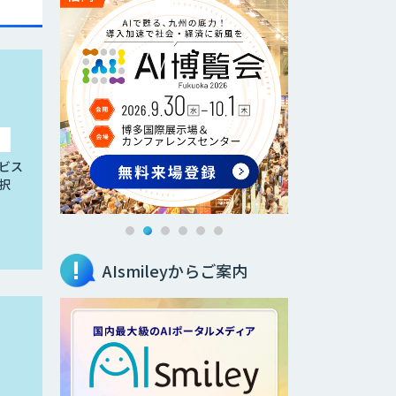
ビス
択
AIsmileyからご案内