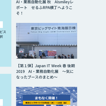
AI・業務自動化展 秋 AIsmileyレ
ポート せるふRPA横丁へようこ
そ！
ビス
択
【第１弾】Japan IT Week 春 後期
2019 AI・業務自動化展 ～気に
なったブースのまとめ～