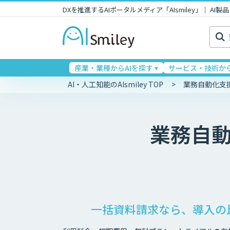
DXを推進するAIポータルメディア「AIsmiley」｜ A
検
索:
産業・業種からAIを探す
サービス・技術から
AI・人工知能のAIsmiley TOP
業務自動化支
業務自
一括資料請求なら、導入の