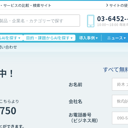
I製品・サービスの比較・検索サイト
サイトの使
03-6452
10:00〜18:00 年
AIを探す
目的・課題からAIを探す
導入事例
ニュース
問い合わせ
すべて無
中！
お名前
会社名
こちらより
4750
お電話番号
（ビジネス用）
とができます。