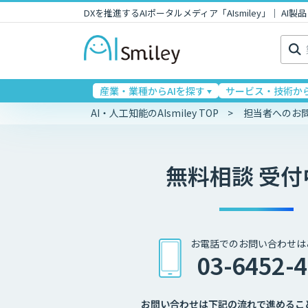
DXを推進するAIポータルメディア「AIsmiley」｜ A
検
索:
産業・業種からAIを探す
サービス・技術から
AI・人工知能のAIsmiley TOP
担当者へのお
無料相談 受付
お電話でのお問い合わせは
03-6452-
お問い合わせは下記の流れで進めるこ