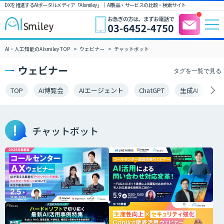
DXを推進するAIポータルメディア「AIsmiley」｜ AI製品・サービスの比較・検索サイト
AI・人工知能のAIsmiley TOP
ウェビナー
チャットボット
ウェビナー
タグを一覧で見る
TOP
AI博覧会
AIエージェント
ChatGPT
生成AI
LL
チャットボット