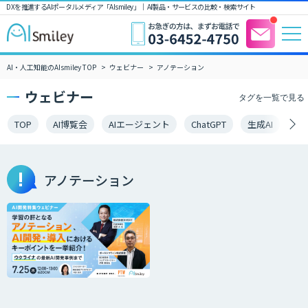
DXを推進するAIポータルメディア「AIsmiley」｜ AI製品・サービスの比較・検索サイト
AI・人工知能のAIsmiley TOP
ウェビナー
アノテーション
ウェビナー
タグを一覧で見る
TOP
AI博覧会
AIエージェント
ChatGPT
生成AI
LL
アノテーション