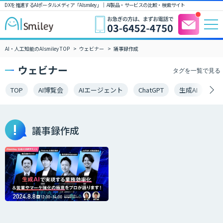
DXを推進するAIポータルメディア「AIsmiley」｜ AI製品・サービスの比較・検索サイト
AI・人工知能のAIsmiley TOP
ウェビナー
議事録作成
ウェビナー
タグを一覧で見る
TOP
AI博覧会
AIエージェント
ChatGPT
生成AI
LL
議事録作成