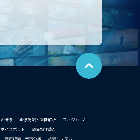
こ
の
ペ
ー
ジ
の
先
頭
に
戻
る
AI研修
画像認識・画像解析
フィジカルAI
ボイスボット
議事録作成AI
音声認識・音声分析
検索システム