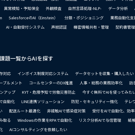
異常検知・予知保全
外観検査
自然言語処理-NLP-
データ分析
on
SalesforceのAI（Einstein）
分類・ポジショニング
業務自動化支
AI・自動受付システム
声紋認証
機密情報共有・管理
契約書管理
課題一覧からAIを探す
存対応
インボイス制度対応システム
データセットを収集・購入したい
ーブルメント
コールセンターのDX推進
人事・総務の業務効率化
訪
ョンアップ
KYT・危険予知で労働災害防止
今すぐ無料でAIを使ってみた
で自動化
LINE連携ソリューション
防犯・セキュリティー強化
テレ
い
配送ルート最適化
非接触AIで感染症対策
受付をAIで自動化、効
み取る
Windowsの作業をRPAで自動化
リスク分析AIで与信管理
紙帳
化
AIコンサルティングを依頼したい