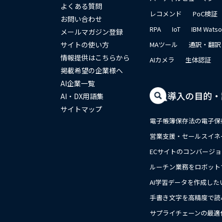
よくある質問
レコメンド
PoC検証
お問い合わせ
RPA
IoT
IBM Wats
メールマガジン登録
サイトの使い方
MAツール
通訳・翻訳
情報提供はこちらから
AIカメラ
生体認証
掲載希望の企業様へ
AI企業一覧
導入の目的・
AI・DX用語集
サイトマップ
電子帳簿保存法の電子保
営業支援・セールスイネ
ECサイトのコンバージ
ルーチン業務をロボット
AI学習データを作成した
手書き文字を高精度で読
close
サプライチェーンの最適