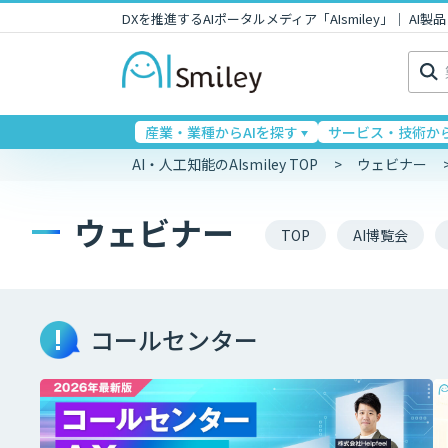
DXを推進するAIポータルメディア「AIsmiley」｜ A
検
索:
産業・業種からAIを探す
サービス・技術から
AI・人工知能のAIsmiley TOP
ウェビナー
ウェビナー
TOP
AI博覧会
コールセンター