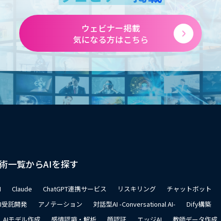
ウェビナー掲載
気になる方はこちら
術一覧からAIを探す
I
Claude
ChatGPT連携サービス
リスキリング
チャットボット
AI受託開発
アノテーション
対話型AI -Conversational AI-
Dify構築
AIモデル作成
感情認識・解析
顔認証
エッジAI
教師データ作成