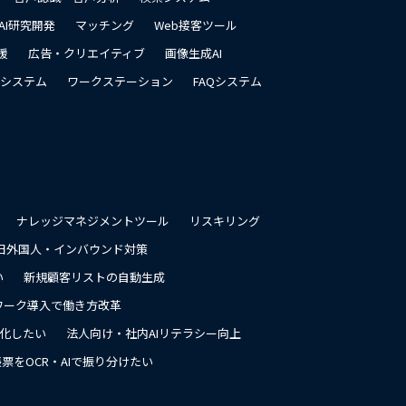
AI研究開発
マッチング
Web接客ツール
援
広告・クリエイティブ
画像生成AI
システム
ワークステーション
FAQシステム
ナレッジマネジメントツール
リスキリング
日外国人・インバウンド対策
い
新規顧客リストの自動生成
ワーク導入で働き方改革
率化したい
法人向け・社内AIリテラシー向上
票をOCR・AIで振り分けたい