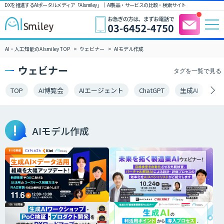
DXを推進するAIポータルメディア「AIsmiley」｜ AI製品・サービスの比較・検索サイト
AI・人工知能のAIsmiley TOP
ウェビナー
AIモデル作成
ウェビナー
タグを一覧で見る
TOP
AI博覧会
AIエージェント
ChatGPT
生成AI
LL
AIモデル作成