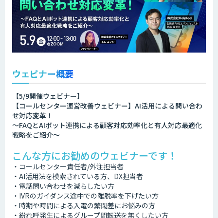
ウェビナー概要
【5/9開催ウェビナー】
【コールセンター運営改善ウェビナー】AI活用による問い合わ
せ対応変革！
～FAQとAIボット連携による顧客対応効率化と有人対応最適化
戦略をご紹介～
こんな方にお勧めのウェビナーです！
・コールセンター責任者/外注担当者
・AI活用法を模索されている方、DX担当者
・電話問い合わせを減らしたい方
・IVRのガイダンス途中での離脱率を下げたい方
・時期や時間による入電の繁閑差にお悩みの方
・紛れ呼発生によるグループ間転送を無くしたい方