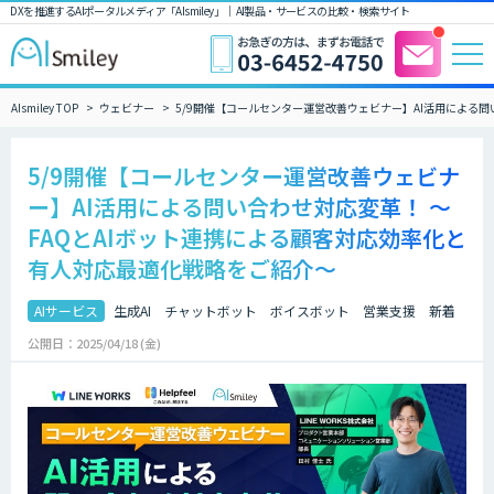
DXを推進するAIポータルメディア「AIsmiley」｜ AI製品・サービスの比較・検索サイト
AIsmiley TOP
ウェビナー
5/9開催【コールセンター運営改善ウェビナー】AI活用による問
5/9開催【コールセンター運営改善ウェビナ
ー】AI活用による問い合わせ対応変革！ ～
FAQとAIボット連携による顧客対応効率化と
有人対応最適化戦略をご紹介～
AIサービス
生成AI
チャットボット
ボイスボット
営業支援
新着
公開日：2025/04/18 (金)