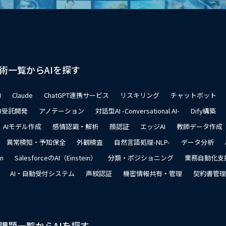
術一覧からAIを探す
I
Claude
ChatGPT連携サービス
リスキリング
チャットボット
AI受託開発
アノテーション
対話型AI -Conversational AI-
Dify構築
AIモデル作成
感情認識・解析
顔認証
エッジAI
教師データ作成
異常検知・予知保全
外観検査
自然言語処理-NLP-
データ分析
on
SalesforceのAI（Einstein）
分類・ポジショニング
業務自動化支
AI・自動受付システム
声紋認証
機密情報共有・管理
契約書管理
課題一覧からAIを探す