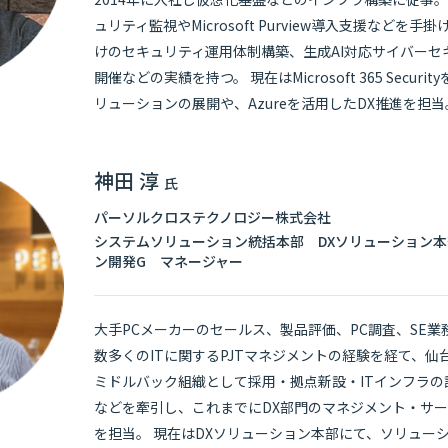
ュリティ監視やMicrosoft Purview導入支援などを
けのセキュリティ運用体制構築、生成AI対応サイバーセ
開催などの実績を持つ。 現在はMicrosoft 365 Secu
リューションの展開や、Azureを活用したDX推進を担当
神田 淳
氏
パーソルクロステクノロジー株式会社
システムソリューション統括本部 DXソリューション本
ン開発G マネージャー
大手PCメーカーのセールス、製品評価、PC調査、SE
数多くのITに関するPJTマネジメントの経験を経て、
ミドルバック組織として採用・拠点新設・ITインフラ
などを牽引し、これまでにDX部門のマネジメント・サ
を担当。 現在はDXソリューション本部にて、ソリュー