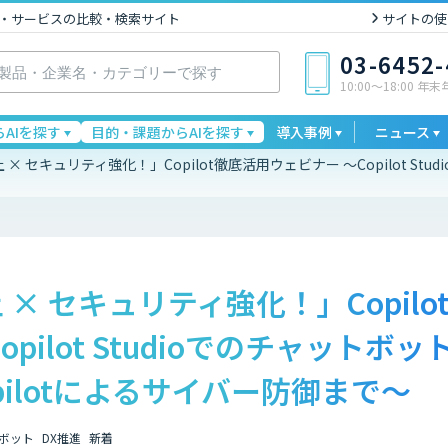
I製品・サービスの比較・検索サイト
サイトの使
03-6452
10:00〜18:00 年
AIを探す
目的・課題からAIを探す
導入事例
ニュース
× セキュリティ強化！」Copilot徹底活用ウェビナー ～Copilot Studio
× セキュリティ強化！」Copil
opilot Studioでのチャットボ
 Copilotによるサイバー防御まで～
ボット
DX推進
新着