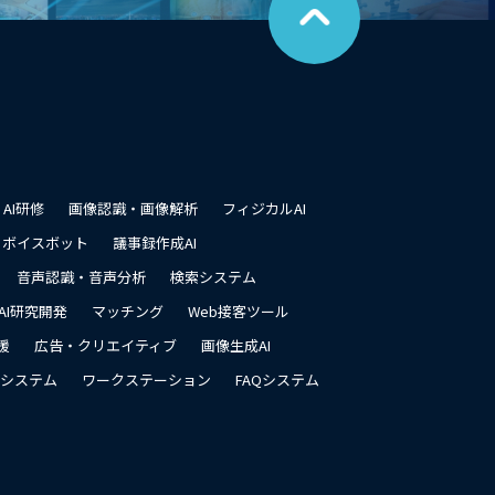
ペ
ー
ジ
の
先
頭
に
戻
る
AI研修
画像認識・画像解析
フィジカルAI
ボイスボット
議事録作成AI
音声認識・音声分析
検索システム
AI研究開発
マッチング
Web接客ツール
援
広告・クリエイティブ
画像生成AI
システム
ワークステーション
FAQシステム