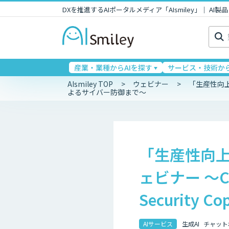
DXを推進するAIポータルメディア「AIsmiley」｜ A
検
索:
産業・業種からAIを探す
サービス・技術から
AIsmiley TOP
ウェビナー
「生産性向上 
よるサイバー防御まで～
「生産性向上 
ェビナー ～C
Security
AIサービス
生成AI
チャット