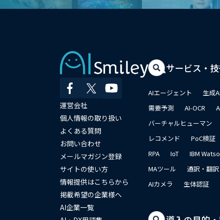
サービス・技
AIエージェント
生成A
運営会社
需要予測
AI-OCR
個人情報の取り扱い
バーチャルヒューマン
よくある質問
レコメンド
PoC検証
お問い合わせ
RPA
IoT
IBM Wats
メールマガジン登録
サイトの使い方
MAツール
通訳・翻訳
情報提供はこちらから
AIカメラ
生体認証
掲載希望の企業様へ
AI企業一覧
導入の目的・
AI・DX用語集