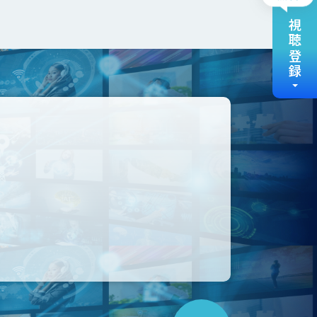
視聴登録
こ
の