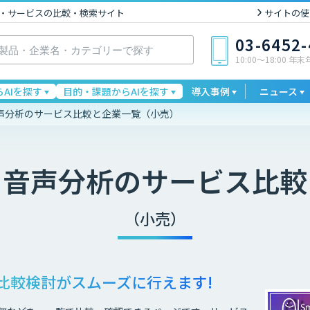
I製品・サービスの比較・検索サイト
サイトの使
03-6452
10:00〜18:00 年
AIを探す
目的・課題からAIを探す
導入事例
ニュース
声分析のサービス比較と企業一覧（小売）
・音声分析
のサービス比較
（小売）
比較検討が
スムーズに行えます!