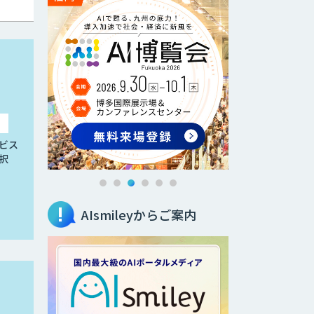
ビス
択
AIsmileyからご案内