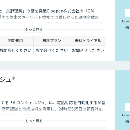
「文脈理解」の壁を突破Cloopen株式会社の「QM
Mの活用で従来のキーワード検知では難しかった通話全体の
サー
。高度な分析により、コンテキストを汲み取った精度の高
選
もっと見る
能にします。
初期費用
無料プラン
無料トライアル
お問合せください
お問合せください
お問合せください
ジュ®
供する「AIコンシェルジュ」は、電話対応を自動化するAI音
音声認識と合成技術を活用し、24時間365日の顧客対応
幅に効率化します。
サー
もっと見る
選