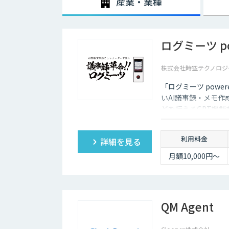
産業・業種
ログミーツ pow
株式会社時空テクノロジ
「ログミーツ powe
いAI議事録・メモ作
どを行えるGPT機
利用料金
詳細を見る
月額10,000円～
QM Agent