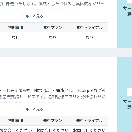
が密に伴走いたします。漠然としたお悩みも具体的なソリュ
サー
し込みますので、お気軽にご相談ください。
選
もっと見る
初期費用
無料プラン
無料トライアル
なし
あり
あり
モと名刺情報を自動で整理・構造化し、HubSpotなどの
きる営業支援サービスです。名刺管理アプリと分断されがち
サー
記録”を生成AIで読み取ります。
選
もっと見る
初期費用
無料プラン
無料トライアル
お問合せください
お問合せください
お問合せください