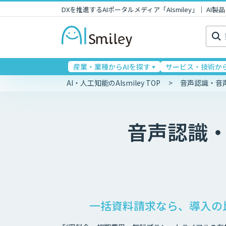
DXを推進するAIポータルメディア「AIsmiley」｜ A
検
索:
産業・業種からAIを探す
サービス・技術から
AI・人工知能のAIsmiley TOP
音声認識・音
音声認識
一括資料請求なら、導入の