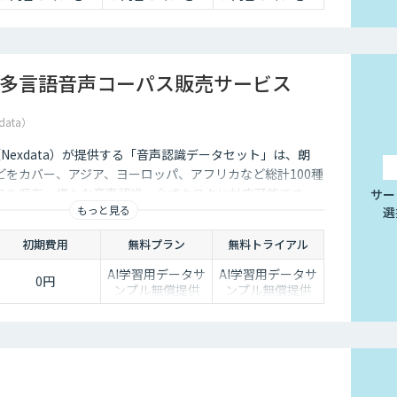
多言語音声コーパス販売サービス
data）
社（Nexdata）が提供する「音声認識データセット」は、朗
どをカバー、アジア、ヨーロッパ、アフリカなど総計100種
スを保有、様々な音声認識・合成タスクに対応可能です。
サー
もっと見る
選
初期費用
無料プラン
無料トライアル
AI学習用データサ
AI学習用データサ
0円
ンプル無償提供
ンプル無償提供