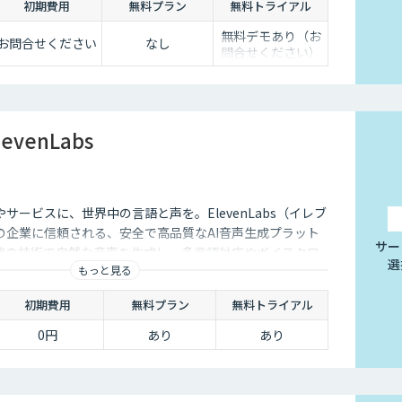
初期費用
無料プラン
無料トライアル
無料デモあり（お
お問合せください
なし
問合せください）
evenLabs
サービスに、世界中の言語と声を。ElevenLabs（イレブ
の企業に信頼される、安全で高品質なAI音声生成プラット
サー
端の技術で自然な音声を生成し、多言語対応やボイスクロ
選
もっと見る
用を防ぐ倫理的ガードレールの中で提供します。
初期費用
無料プラン
無料トライアル
0円
あり
あり