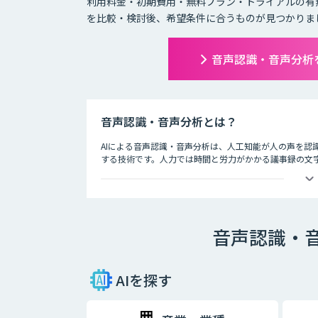
利用料金・初期費用・無料プラン・トライアルの有
を比較・検討後、希望条件に合うものが見つかりま
音声認識・音声分析
音声認識・音声分析とは？
AIによる音声認識・音声分析は、人工知能が人の声を認
する技術です。人力では時間と労力がかかる議事録の文字
す。
会議ではAIによる音声認識で議事録を自動的に作成し、
述方法、コールセンターではお客様との通話記録を自動
音声認識・
AIを探す