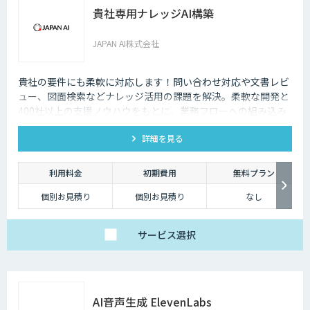
貴社専用ナレッジAI構築
JAPAN AI株式会社
貴社の要件にも柔軟に対応します！問い合わせ対応や文書レビ
ュー、図面検索などナレッジ活用の課題を解決。柔軟な開発と
400社以上の支援ノウハウをもとに、業務フローへの組み込み
からセキュアな環境構築まで対応します。
詳細を見る
利用料金
初期費用
無料プラン
個別お見積り
個別お見積り
なし
サービス
選択
AI音声生成 ElevenLabs