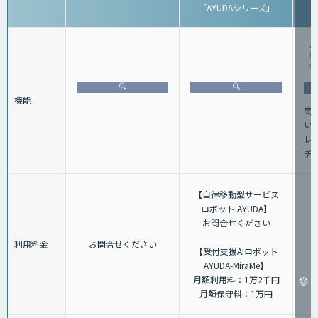
「AYUDAシリーズ」
機能
簡
い
レ
チ
【自律移動型サービス
ロボット AYUDA】
お問合せください
利用料金
お問合せください
【受付支援AIロボット
AYUDA-MiraMe】
月額利用料：1万2千円
月額保守料：1万円