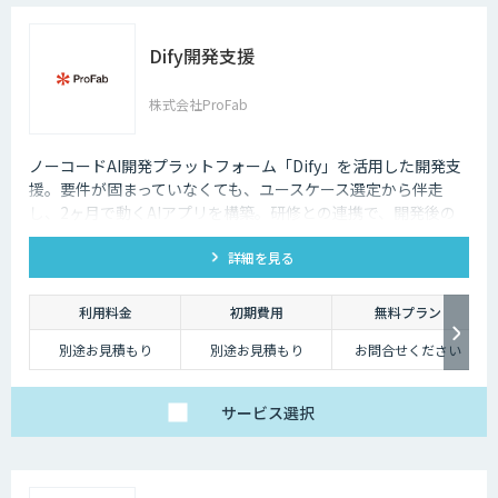
Dify開発支援
株式会社ProFab
ノーコードAI開発プラットフォーム「Dify」を活用した開発支
援。要件が固まっていなくても、ユースケース選定から伴走
し、2ヶ月で動くAIアプリを構築。研修との連携で、開発後の
内製化・自走までサポートします。
詳細を見る
利用料金
初期費用
無料プラン
別途お見積もり
別途お見積もり
お問合せください
サービス
選択