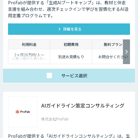
ProFabが提供する「生成AIブートキャンプ」は、教材と伴走
支援を組み合わせ、週次チェックインで学びを習慣化するAI活
用定着プログラムです。
詳細を見る
利用料金
初期費用
無料プラン
2ヶ月20万円/人〜
別途お見積もり
お問合せください
※最小催行人数5名〜
※対象ツールやカスタ
マイズ有無により料金
は変動
サービス
選択
AIガイドライン策定コンサルティング
株式会社ProFab
ProFabが提供する「AIガイドラインコンサルティング」は、生