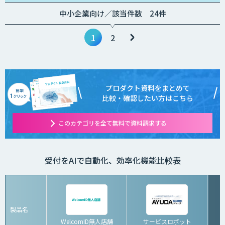
中小企業向け／該当件数 24件
1
2
プロダクト資料をまとめて
比較・確認したい方はこちら
このカテゴリを全て無料で資料請求する
受付をAIで自動化、効率化機能比較表
製品名
WelcomID無人店舗
サービスロボット