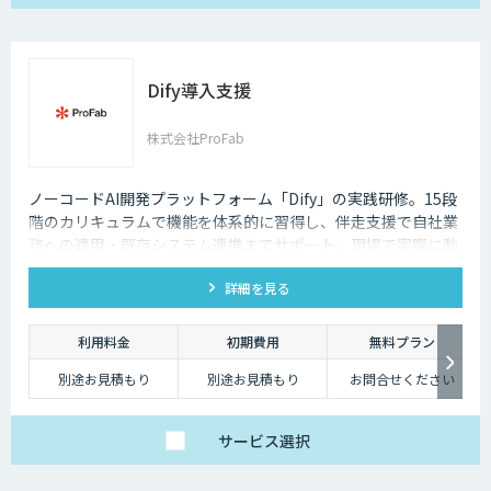
Dify導入支援
株式会社ProFab
ノーコードAI開発プラットフォーム「Dify」の実践研修。15段
階のカリキュラムで機能を体系的に習得し、伴走支援で自社業
務への適用・既存システム連携までサポート。現場で実際に動
くAIツールを自分たちで作れる状態を目指します。
詳細を見る
利用料金
初期費用
無料プラン
別途お見積もり
別途お見積もり
お問合せください
サービス
選択