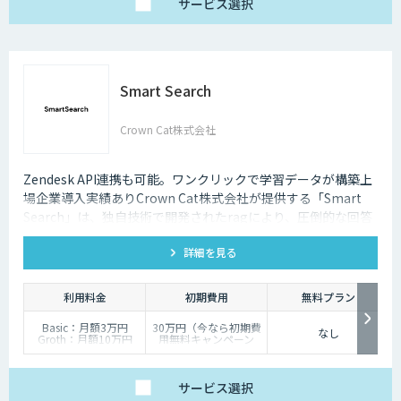
サービス
選択
Smart Search
Crown Cat株式会社
Zendesk API連携も可能。ワンクリックで学習データが構築上
場企業導入実績ありCrown Cat株式会社が提供する「Smart
Search」は、独自技術で開発されたragにより、圧倒的な回答
精度を誇るAIチャットボットです。また回答精度が悪い時は管
詳細を見る
理画面から簡単にご自身でチューニングができる、簡単でかつ
高精度な特徴があります。
利用料金
初期費用
無料プラン
Basic：月額3万円
30万円（今なら初期費
なし
Groth：月額10万円
用無料キャンペーン
Enterprise：月額20万
中）
円
Trial：各プランの半
サービス
選択
額 ３０日間限定