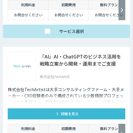
決に対応し、効率化と品質向上を支援します。
利用料金
初期費用
無料プラン
お問合せください
お問合せください
お問合せください
サービス
選択
『AI』AI・ChatGPTのビジネス活用を
戦略立案から開発・運用までご支援
株式会社TechArtist
株式会社TechArtistは大手コンサルティングファーム・大手メ
ーカー・CXO経験者のみで構成されている少数精鋭プロフェッ
ショナル集団です。課題解決型のアプローチにて、成果を上げ
るソリューションを『高速』『高品質』『低予算』でご提供可
詳細を見る
能です。
利用料金
初期費用
無料プラン