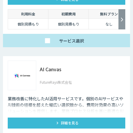
ら、導入後の運用や定着まで一気通貫でご支援いたしますの
で、お気軽にご相談ください。
利用料金
初期費用
無料プラン
個別見積もり
個別見積もり
なし
サービス
選択
AI Canvas
FutureRays株式会社
業務改善に特化したAI活用サービスです。個別のAIサービスや
AI技術の垣根を超えた幅広い選択肢から、費用対効果の高いソ
リューションを提供します。​業務プロセス分析を基に最適なAI
活用を提案し、システムへのAI機能搭載を実現します。 ​課題整
詳細を見る
理から導入後の運用まで伴走し、現実的な成果を追求します。​
販売管理システムや受注メール解析など、具体的な業務課題解