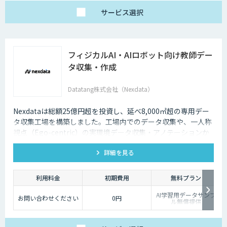
サービス
選択
フィジカルAI・AIロボット向け教師デー
タ収集・作成
Datatang株式会社（Nexdata）
Nexdataは総額25億円超を投資し、延べ8,000㎡超の専用デー
タ収集工場を構築しました。工場内でのデータ収集や、一人称
視点（Ego-centric）の実環境データ収集・アノテーションか
ら、環境認識・意思決定・動作制御に対応した既製データセッ
詳細を見る
トまで、フィジカルAI開発を加速させる包括的なデータソリュ
ーションを提供いたします。
利用料金
初期費用
無料プラン
AI学習用データサンプ
お問い合わせください
0円
ル無償提供