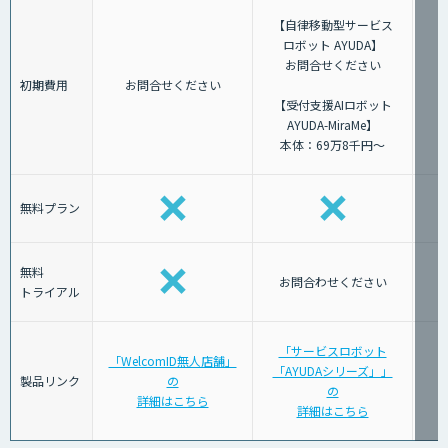
【自律移動型サービス
ロボット AYUDA】
お問合せください
初期費用
お問合せください
【受付支援AIロボット
AYUDA-MiraMe】
本体：69万8千円～
無料プラン
無料
お問合わせください
トライアル
「サービスロボット
「WelcomID無人店舗」
「AYUDAシリーズ」」
「
製品リンク
の
の
詳細はこちら
詳細はこちら