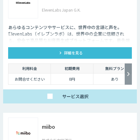
ElevenLabs Japan G.K.
あらゆるコンテンツやサービスに、世界中の言語と声を。
ElevenLabs（イレブンラボ）は、世界中の企業に信頼され
る、安全で高品質なAI音声生成プラットフォームです。最先端
の技術で自然な音声を生成し、多言語対応やボイスクローニン
詳細を見る
グ機能も、悪用を防ぐ倫理的ガードレールの中で提供します。
利用料金
初期費用
無料プラン
お問合せください
0円
あり
サービス
選択
miibo