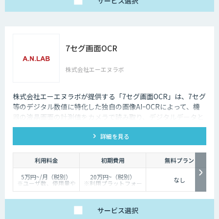
サービス
選択
7セグ画面OCR
株式会社エーエヌラボ
株式会社エーエヌラボが提供する「7セグ画面OCR」は、7セグ
等のデジタル数値に特化した独自の画像AIｰOCRによって、機
器の液晶画面の計測値をカメラで読み取り、デジタルデータと
して記録するサービスです
詳細を見る
利用料金
初期費用
無料プラン
5万円~/月（税別）
20万円~（税別）
なし
※ユーザ数、使用量や
※利用プラットフォー
カスタマイズ要望に応
ムや必要なチューニン
じて変動します。
グの量によって別途見
積となります。
サービス
選択