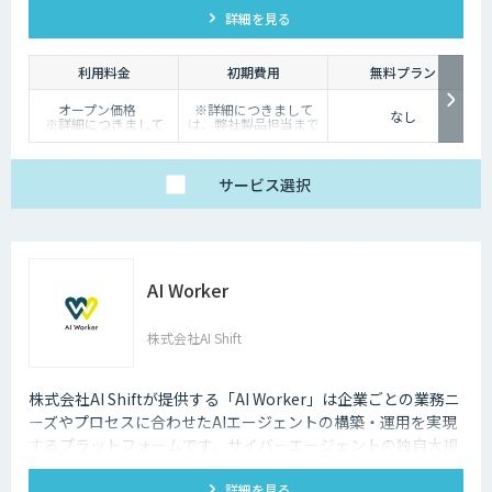
詳細を見る
利用料金
初期費用
無料プラン
オープン価格
※詳細につきまして
なし
※詳細につきまして
は、弊社製品担当まで
は、弊社製品担当まで
お問い合わせくださ
お問い合わせくださ
い。
い。
サービス
選択
AI Worker
株式会社AI Shift
株式会社AI Shiftが提供する「AI Worker」は企業ごとの業務ニ
ーズやプロセスに合わせたAIエージェントの構築・運用を実現
するプラットフォームです。サイバーエージェントの独自大規
模言語モデルの開発知見と、当社の生成AI導入支援の経験を活
詳細を見る
かし開発しました。 当社では、AIエージェントの活用戦略か