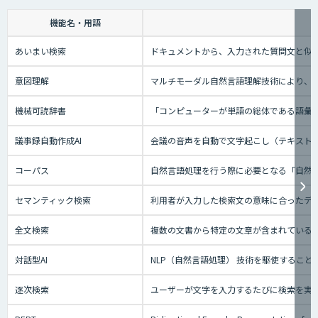
機能名・用語
あいまい検索
ドキュメントから、入力された質問文と似
意図理解
マルチモーダル自然言語理解技術により、会
機械可読辞書
「コンピューターが単語の総体である語彙
議事録自動作成AI
会議の音声を自動で文字起こし（テキスト
コーパス
自然言語処理を行う際に必要となる「自然
セマンティック検索
利用者が入力した検索文の意味に合ったデー
全文検索
複数の文書から特定の文章が含まれている
対話型AI
NLP（自然言語処理） 技術を駆使するこ
逐次検索
ユーザーが文字を入力するたびに検索を実