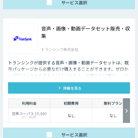
応など、個別要件に柔
サービス
選択
軟にお応えします。
ベーシックプランは、
月額25万円（税別）～
にてご提供しておりま
す。
音声・画像・動画データセット販売・収
詳しくはお問い合わせ
ください。
集
トランシンク株式会社
トランシンクが提供する音声・画像・動画データセットは、既
存パッケージから必要なだけ購入することができます。ゼロか
らプロジェクトを立ち上げることなく、必要なだけ購入し、AI
モデルの開発ができます。
詳細を見る
利用料金
初期費用
無料プラン
音声コーパス:15,000
なし
なし
円 / 時間
人物写真画像収集:300
円 / 画像
サービス
選択