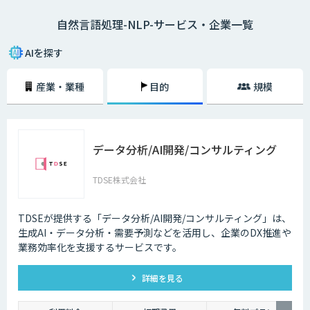
たとえば、「黒い目の大きな猫」という言葉があったとします。この場
自然言語処理-NLP-サービス・企業一覧
合、「目が黒くて、大きな猫」「目の大きな、黒い猫」という2通りの解
釈ができるわけです。自然言語には、こういった「曖昧性」があることが
特徴といえます。
AIを探す
一方、「5＋7＝12」といった計算式などには曖昧性が存在しません。プ
産業・業種
目的
規模
ログラミング言語は、コンピューターの制御を確実に行うためのプログラ
ムを記述する言語であるため、自然言語のような曖昧性は一切存在してい
ないのです。そして、こういった曖昧性のある自然言語を、機械学習や深
層学習を行うAIによって処理していくことを自然言語処理と呼びます。
データ分析/AI開発/コンサルティング
自然言語処理の工程は、４つの解析技術からなります。
形態素解析
TDSE株式会社
構文解析
意味解析
文脈解析
TDSEが提供する「データ分析/AI開発/コンサルティング」は、
生成AI・データ分析・需要予測などを活用し、企業のDX推進や
形態素解析、構文解析はコンピューターの得意分野ですが、意味解析や文
業務効率化を支援するサービスです。
脈解析は曖昧な表現や文化による違いなどルール化が難しく、自動翻訳を
使ったことがある人はその文章の不自然さに気がつくと思います。有名な
GoogleやYahooの検索エンジンによる検索、自動翻訳サイトや、Appleの
詳細を見る
SiriやGoogleEchoの音声認識などに自然言語処理の技術は使われていま
す。