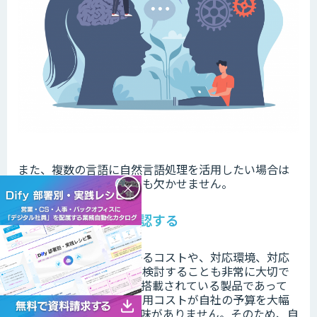
また、複数の言語に自然言語処理を活用したい場合は
対応言語を確認
することも欠かせません。
×
コストや使用感を確認する
製品を導入する際にかかるコストや、対応環境、対応
言語の使いやすさなどを検討することも非常に大切で
す。魅力的な機能が多く搭載されている製品であって
も、その製品の導入・運用コストが自社の予算を大幅
に上回ってしまっては意味がありません。そのため、自