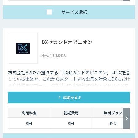
以下の3プランをご用
ます。
意しています。
サービス
選択
【ベーシック】
汎用的な高精度ドキュ
メント構造化および検
索クエリ生成APIをご
利用いただけるプラ
ン。
DX-laeiの基本的な機能
DXセカンドオピニオン
を、高精度でありなが
らコストを抑えてご利
用いただけます。
株式会社M2DS
【アドバンス】
ベーシックの機能に加
え、基本的なカスタマ
イズ（辞書構築・AI学
株式会社M2DSが提供する「DXセカンドオピニオン」はDX推進
習）に対応したプラ
している企業や、これからスタートする企業を対象にDXにおけ
ン。
個社最適化すること
る自社課題やゴール、進捗状況を客観的に診断・アドバイスす
で、複雑な図表や画像
るサービスです
が含まれたドキュメン
トの構造化処理が可能
詳細を見る
です。
【プレミアム】
アドバンスの内容に加
利用料金
初期費用
無料プラン
え、より高度なカスタ
マイズ（高精度AI学
0円
0円
あり
習・フォロー支援）に
対応するプラン。
販売サービス連携やオ
ンプレミス環境への対