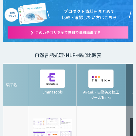
プロダクト資料をまとめて
比較・確認したい方はこちら
このカテゴリを全て無料で資料請求する
自然言語処理-NLP-機能比較表
製品名
EmmaTools
AI搭載・自動英文校正
A
ツールTrinka