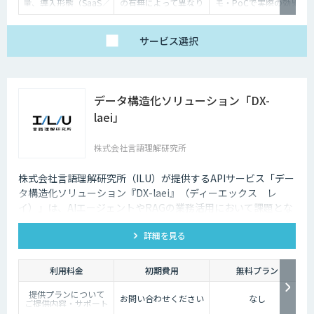
量、導入形態（SaaS／
の有無によって異なり
モ・PoCで実際の効果
オンプレミス等）に応
ます。詳しくはご相談
を体験いただけます）
じて個別にお見積りい
ください。
たします
サービス
選択
データ構造化ソリューション「DX-
laei」
株式会社言語理解研究所
株式会社言語理解研究所（ILU）が提供するAPIサービス「デー
タ構造化ソリューション『DX-laei』（ディーエックス レ
イ）」は、AIエージェントやRAGの業務活用において課題とな
る「回答精度の低さ」や「利用者にプロンプト知識が求められ
詳細を見る
る」といった運用上の問題に対し、日本語に特化した自然言語
処理技術でアプローチします。 「DX-laei」は、ドキュメント
の構造化処理に加え、ユーザーの質問意図を意味的に再構成
利用料金
初期費用
無料プラン
し、最適な検索クエリへ変換する機能を備えています。これに
提供プランについて
より、生成AIの精度を左右する“入力精度”と“検索対象の整
お問い合わせください
なし
ご提供内容・サポート
備”の両面から、RAGやAIエージェントの回答品質を向上させ
範囲の違いに応じて、