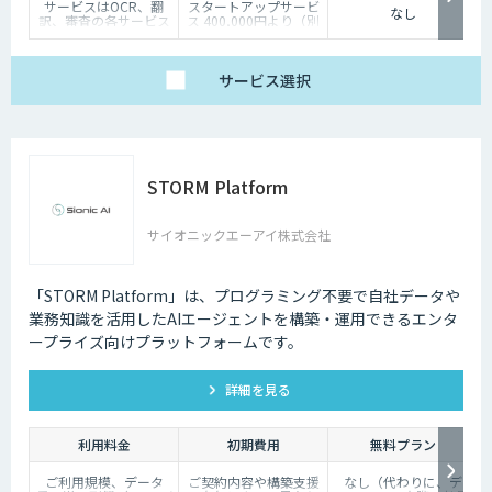
サービスはOCR、翻
スタートアップサービ
なし
訳、審査の各サービス
ス 400,000円より（別
の基本使用料＋ポイン
途個別見積）
ト使用料（従量）での
構成
（基本利用料）
サービス
選択
・1サービスあたり
100,000円/月
（ポイント使用料）
・1ポイント1円相当、
10,000ポイント単位で
事前デポジット
STORM Platform
・各サービス毎の利用
ポイントは以下の通り
OCR 5ポイン
ト/1ページあたり
サイオニックエーアイ株式会社
翻訳 1ポイン
ト/1,000文字
審査 5ポイン
ト/1審査
「STORM Platform」は、プログラミング不要で自社データや
業務知識を活用したAIエージェントを構築・運用できるエンタ
ープライズ向けプラットフォームです。
詳細を見る
利用料金
初期費用
無料プラン
ご利用規模、データ
ご契約内容や構築支援
なし（代わりに、デ