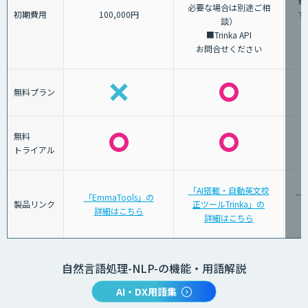
要
必要な場合は別途ご相
初期費用
100,000円
す
談）
■Trinka API
お問合せください
無料プラン
無料
トライアル
「AI搭載・自動英文校
「A
「EmmaTools」の
製品リンク
正ツールTrinka」の
詳細はこちら
詳細はこちら
自然言語処理-NLP-の機能・用語解説
AI・DX用語集