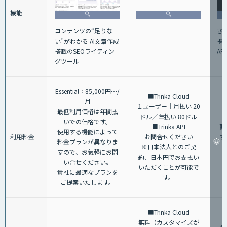
機能
コンテンツの“足りな
さ
い”がわかる AI文章作成
携
搭載のSEOライティン
AP
グツール
Essential：85,000円～/
■Trinka Cloud
月
１ユーザー｜月払い 20
最低利用価格は年間払
ドル／年払い 80ドル
いでの価格です。
■Trinka API
要
使用する機能によって
利用料金
お問合せください
す
料金プランが異なりま
※日本法人とのご契
すので、お気軽にお問
約、日本円でお支払い
い合せください。
いただくことが可能で
貴社に最適なプランを
す。
ご提案いたします。
■Trinka Cloud
無料（カスタマイズが