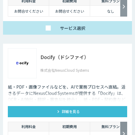
利用料金
初期費用
無料プラン
この課題を解決するためにAI・人工知能が活用されています。大量のデー
お問合せください
お問合せください
なし
タを高速にコンピューターに学習できる「機械学習」の技術が進歩したこ
とで、より人間に近いような精度に向上しました。
サービス
選択
Docify（ドシファイ）
株式会社NexusCloud Systems
紙・PDF・画像ファイルなどを、AIで業務プロセスへ直結。活
きるデータにNexusCloud Systemsが提供する「Docify」は、
OCR・AI抽出・翻訳・審査AIを統合し、紙・PDF・契約書など
の非構造化ドキュメントを構造化・ナレッジ化し、AIエージェ
詳細を見る
ントによる業務自動化まで実現するAIプラットフォームです。
利用料金
初期費用
無料プラン