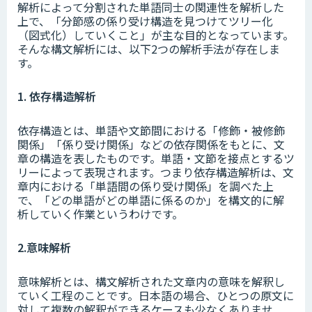
解析によって分割された単語同士の関連性を解析した
上で、「分節感の係り受け構造を見つけてツリー化
（図式化）していくこと」が主な目的となっています。
そんな構文解析には、以下2つの解析手法が存在しま
す。
1. 依存構造解析
依存構造とは、単語や文節間における「修飾・被修飾
関係」「係り受け関係」などの依存関係をもとに、文
章の構造を表したものです。単語・文節を接点とするツ
リーによって表現されます。つまり依存構造解析は、文
章内における「単語間の係り受け関係」を調べた上
で、「どの単語がどの単語に係るのか」を構文的に解
析していく作業というわけです。
2.意味解析
意味解析とは、構文解析された文章内の意味を解釈し
ていく工程のことです。日本語の場合、ひとつの原文に
対して複数の解釈ができるケースも少なくありませ